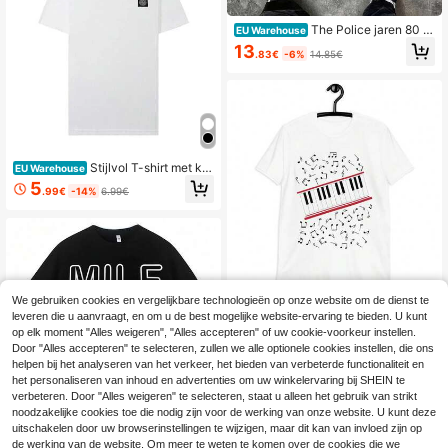
The Police jaren 80 T
EU Warehouse
-shirt unisex met portretten van Stin
13
.83€
-6%
14.85€
g, rockband, 100% katoen, ronde h
als, concerten, zomer, cadeau voor
fans
Stijlvol T-shirt met kor
EU Warehouse
te mouwen, katoenmix, ronde hals,
5
.99€
-14%
6.99€
casual, met logo, zomerse streetwe
ar top, unisex, heren en dames.
We gebruiken cookies en vergelijkbare technologieën op onze website om de dienst te
Beat It T-shirt, popmu
EU Warehouse
leveren die u aanvraagt, en om u de best mogelijke website-ervaring te bieden. U kunt
ziek t-shirt, bijpassend t-shirt voor
19
op elk moment "Alles weigeren", "Alles accepteren" of uw cookie-voorkeur instellen.
.77€
-70%
65.90€
het hele gezin, piano en muzieknot
Door "Alles accepteren" te selecteren, zullen we alle optionele cookies instellen, die ons
en
helpen bij het analyseren van het verkeer, het bieden van verbeterde functionaliteit en
het personaliseren van inhoud en advertenties om uw winkelervaring bij SHEIN te
verbeteren. Door "Alles weigeren" te selecteren, staat u alleen het gebruik van strikt
noodzakelijke cookies toe die nodig zijn voor de werking van onze website. U kunt deze
uitschakelen door uw browserinstellingen te wijzigen, maar dit kan van invloed zijn op
de werking van de website. Om meer te weten te komen over de cookies die we
Heren T-shirts
EU Warehouse