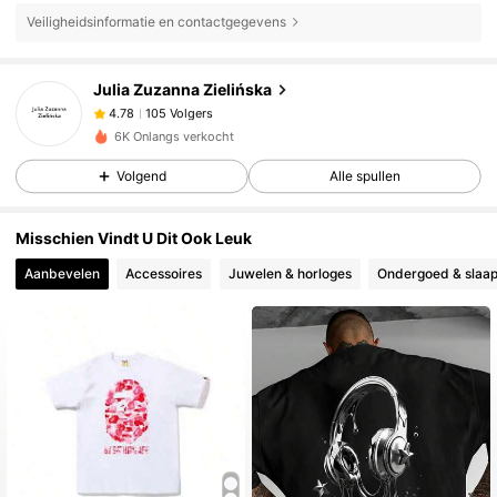
Veiligheidsinformatie en contactgegevens
105 Volgers
4.78
Julia Zuzanna Zielińska
105 Volgers
4.78
6K Onlangs verkocht
105 Volgers
4.78
Volgend
Alle spullen
105 Volgers
4.78
Misschien Vindt U Dit Ook Leuk
Aanbevelen
Accessoires
Juwelen & horloges
Ondergoed & slaap
105 Volgers
4.78
105 Volgers
4.78
105 Volgers
4.78
105 Volgers
4.78