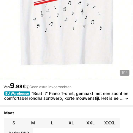
1/14
9
.98€
Van
Geen extra invoerrechten
"Beat It" Piano T-shirt, gemaakt met een zacht en
EU Warehouse
comfortabel rondhalsontwerp, korte mouwenstijl. Het is ee
n ideaal cadeau voor familieleden.
Maat
S
M
L
XL
XXL
XXXL