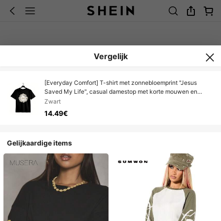
Vergelijk
[Everyday Comfort] T-shirt met zonnebloemprint "Jesus
Saved My Life", casual damestop met korte mouwen en
ronde hals, gemaakt van comfortabel katoen. Een sportief T-
Zwart
shirt voor een ontspannen look.
14.49€
Gelijkaardige items