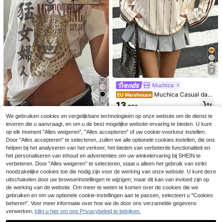
rt Roze
9
Muchica
Muchica Casual dam
EU Warehouse
27
es sweatshirt met ronde hals en lan
13
.85€
ge mouwen in lichtgeel, gecombine
SHEIN EZwear Casua
EU Warehouse
erd met een contrasterende bruine
We gebruiken cookies en vergelijkbare technologieën op onze website om de dienst te
l minimalistisch T-shirt met all-over
#3 Bestseller
in Grafisch Eenvoudige casual T-shirts
kraag en gestreepte mouwen. De p
leveren die u aanvraagt, en om u de best mogelijke website-ervaring te bieden. U kunt
print, off-shoulder model en korte
aardenprint geeft een retro, acade
12
op elk moment "Alles weigeren", "Alles accepteren" of uw cookie-voorkeur instellen.
mouwen voor dames
.99€
mische, klassieke, modieuze, jeugd
7
Door "Alles accepteren" te selecteren, zullen we alle optionele cookies instellen, die ons
ige en streetwear-uitstraling. Gladd
helpen bij het analyseren van het verkeer, het bieden van verbeterde functionaliteit en
FLEXCHIC Elastische doorschijnen
Dames Zomer Elegante Casual Witt
e en comfortabele stof, een ideale k
de top met lange mouwen, ronde ha
e Lichtgewicht Gebreide Top met E
het personaliseren van inhoud en advertenties om uw winkelervaring bij SHEIN te
euze voor de herfst.
11
13
.87€
.99€
ls en aansluitende pasvorm, geschi
én Schouder en Asymmetrische Zo
verbeteren. Door "Alles weigeren" te selecteren, staat u alleen het gebruik van strikt
kt voor de lente, zwart
om, Geschikt voor Feest, Strandvak
noodzakelijke cookies toe die nodig zijn voor de werking van onze website. U kunt deze
antie, Uitstapje
uitschakelen door uw browserinstellingen te wijzigen, maar dit kan van invloed zijn op
de werking van de website. Om meer te weten te komen over de cookies die we
gebruiken en om uw optionele cookie-instellingen aan te passen, selecteert u "Cookies
beheren". Voor meer informatie over hoe we de door ons verzamelde gegevens
verwerken,
klikt u hier om ons Privacybeleid te bekijken.