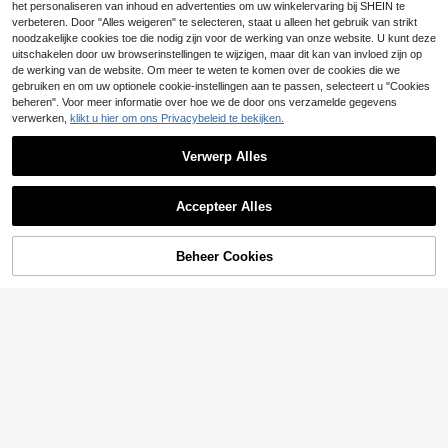
vakantie in de zomer, moeiteloos ch
het personaliseren van inhoud en advertenties om uw winkelervaring bij SHEIN te
11
ic
.87€
-1%
11.99€
verbeteren. Door "Alles weigeren" te selecteren, staat u alleen het gebruik van strikt
noodzakelijke cookies toe die nodig zijn voor de werking van onze website. U kunt deze
uitschakelen door uw browserinstellingen te wijzigen, maar dit kan van invloed zijn op
4
de werking van de website. Om meer te weten te komen over de cookies die we
Franclia Casual veelz
EU Warehouse
gebruiken en om uw optionele cookie-instellingen aan te passen, selecteert u "Cookies
ijdige dames tanktop met polkadot
#2 Bestseller
in Mouwloos Vrouwen T-shirts
beheren". Voor meer informatie over hoe we de door ons verzamelde gegevens
print en bh-cups
verwerken,
klikt u hier om ons Privacybeleid te bekijken.
13
.36€
13.49€
4
Verwerp Alles
EMERY ROSE Color B
EU Warehouse
lock gestreepte vleermuismouwen
12
Toon vergelijkbare artikelen die op voorraad zijn
Zie alle
.99€
T-shirt voor de zomer Grafische T-
shirts Dames Tops
Accepteer Alles
Sorry, dit product is uitverkocht.
4
SHEIN LUNE Aanbevo
EU Warehouse
Beheer Cookies
UITVERKOCHT
len bestseller, casual model met pol
13
.99€
okraag en korte mouwen voor dam
es, geschikt voor dagelijkse boodsc
happen, een date of woon-werkver
keer. Losvallend en flatterend, veel
zijdige zomerstijl.
Casual dames T-shirt
EU Warehouse
met Focus-letterprint, gewassen, ro
17
.32€
nde hals, korte mouwen, lente/zom
er/herfst, zwart
Scuffers