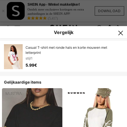
SHEIN App - Winkel makkelijker!
×
Ontdek meer exclusieve kortingen en extra
DOWNLOAD
aanbiedingen in de SHEIN APP!
(5,417)
Vergelijk
Casual T-shirt met ronde hals en korte mouwen met
letterprint
stijl1
5.99€
Gelijkaardige items