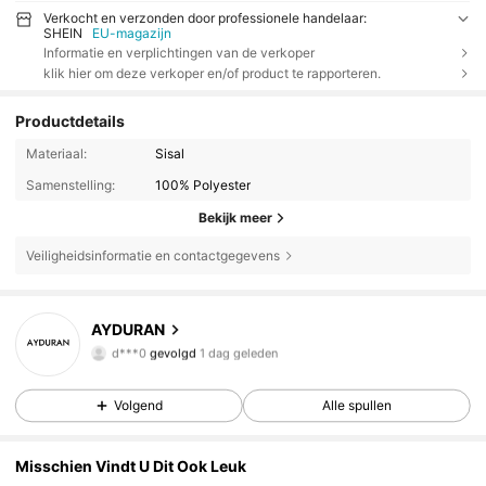
Verkocht en verzonden door professionele handelaar:
SHEIN
EU-magazijn
Informatie en verplichtingen van de verkoper
klik hier om deze verkoper en/of product te rapporteren.
Productdetails
Materiaal:
Sisal
Samenstelling:
100% Polyester
Bekijk meer
Veiligheidsinformatie en contactgegevens
7 Volgers
4.33
AYDURAN
d***0
gevolgd
1 dag geleden
7 Volgers
4.33
7 Volgers
4.33
Volgend
Alle spullen
7 Volgers
4.33
Misschien Vindt U Dit Ook Leuk
7 Volgers
4.33