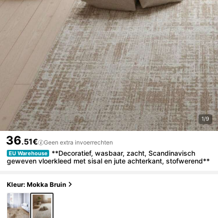
1/9
36
.51€
Geen extra invoerrechten
**Decoratief, wasbaar, zacht, Scandinavisch
EU Warehouse
geweven vloerkleed met sisal en jute achterkant, stofwerend**
Kleur: Mokka Bruin