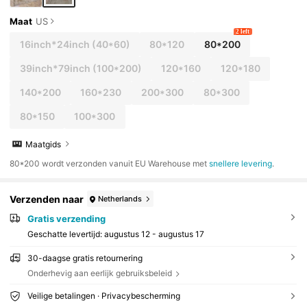
Maat
US
2 left
16inch*24inch
(40*60)
80*120
80*200
39inch*79inch
(100*200)
120*160
120*180
140*200
160*230
200*300
80*300
80*150
100*300
Maatgids
​80*200 wordt verzonden vanuit EU Warehouse met
snellere levering
.
Verzenden naar
Netherlands
Gratis verzending
Geschatte levertijd:
augustus 12 - augustus 17
30-daagse gratis retournering
Onderhevig aan eerlijk gebruiksbeleid
Veilige betalingen · Privacybescherming