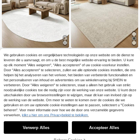
Digitaal bedrukt antisl
1 stuk Europees & Amerikaans Klas
EU Warehouse
We gebruiken cookies en vergelijkbare technologieën op onze website om de dienst te
ip wasbaar loper en vloerkleed voor
siek Kunst Marokkaans Paleispatro
1 over
7
.23€
leveren die u aanvraagt, en om u de best mogelijke website-ervaring te bieden. U kunt
woonkamer, modern ontwerp | Mod
on - Rechthoekig Zacht Imitatie Ka
38
ern, Scandinavisch, Boheems en Kl
sjmier Machinewasbaar Vloerkleed,
op elk moment "Alles weigeren", "Alles accepteren" of uw cookie-voorkeur instellen.
.85€
assiek | 100% Polyester
Geschikt Voor Woonkamer, Slaapka
Door "Alles accepteren" te selecteren, zullen we alle optionele cookies instellen, die ons
mer, Entree, Badkamer, Gang, Patio,
helpen bij het analyseren van het verkeer, het bieden van verbeterde functionaliteit en
Keuken, Binnen & Buiten, Alle Seizo
het personaliseren van inhoud en advertenties om uw winkelervaring bij SHEIN te
enen Groot Formaat Vloermat, Woo
verbeteren. Door "Alles weigeren" te selecteren, staat u alleen het gebruik van strikt
ndecoratie
noodzakelijke cookies toe die nodig zijn voor de werking van onze website. U kunt deze
uitschakelen door uw browserinstellingen te wijzigen, maar dit kan van invloed zijn op
de werking van de website. Om meer te weten te komen over de cookies die we
gebruiken en om uw optionele cookie-instellingen aan te passen, selecteert u "Cookies
beheren". Voor meer informatie over hoe we de door ons verzamelde gegevens
verwerken,
klikt u hier om ons Privacybeleid te bekijken.
Verwerp Alles
Accepteer Alles
1 stuk vintage stijl roze rond vloerkl
TOEVOEGEN AAN