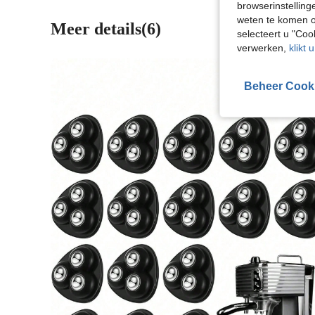
browserinstelling
weten te komen o
Meer details(6)
selecteert u "Co
verwerken,
klikt 
Beheer Cook