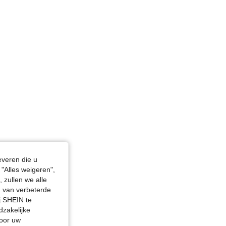
everen die u
"Alles weigeren",
 zullen we alle
en van verbeterde
j SHEIN te
dzakelijke
door uw