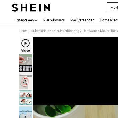
Movi
Use up 
Categorieën
Nieuwkomers
Snel Verzenden
Dameskled
Home
Hulpmiddelen en huisverbetering
Hardware
Meubelbesl
/
/
/
Video