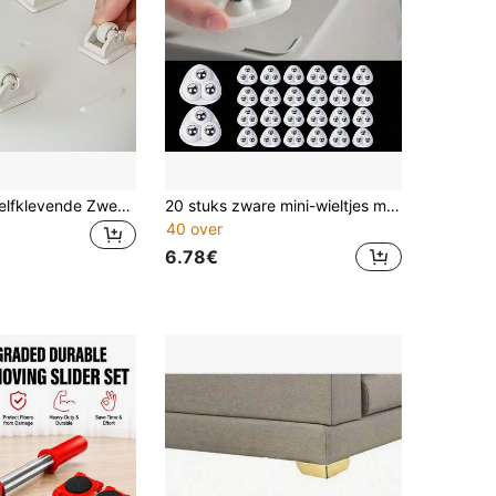
8/4 Pakken Zelfklevende Zwenkwielen | Plastic Meubel- en Opbergdooswielen Voor Gemakkelijke Mobiliteit
20 stuks zware mini-wieltjes met 360° draaibare voet - Installatie zonder boren, stille werking, roestvrijstalen lagers - Voor meubels, kasten, opbergdozen, kantoor, huis, werkplaats - Wit/Zwart, handige meubelverplaatsing, compact ontwerp, soepele rotatie, praktische opbergoplossing voor thuis, draaibare voet geschikt voor kerstboom, elektrische kar
40 over
6.78€