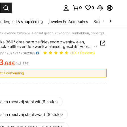
0
0
nden. Press Enter to select.
ndergoed & slaapkleding
Juwelen En Accessoires
Schoonheid & gezo
1/4 stuks 360° draaibare zelfklevende zwenkwielen, ultra-stick zelfklevende zwenkwielenset geschikt voor prullenbakken, opbergdozen, meubels, kleine apparaten - ABS-materiaal met stalen kogels
uks 360° draaibare zelfklevende zwenkwielen,
stick zelfklevende zwenkwielenset geschikt voor
nbakken, opbergdozen, meubels, kleine apparaten
r251128247147062383
(100+ Reviews)
materiaal met stalen kogels
3
.64€
ICE AND AVAILABILITY
3.67€
atis verzending
alen roestvrij staal wit (8 stuks)
alen roestvrij staal zwart (8 stuks)