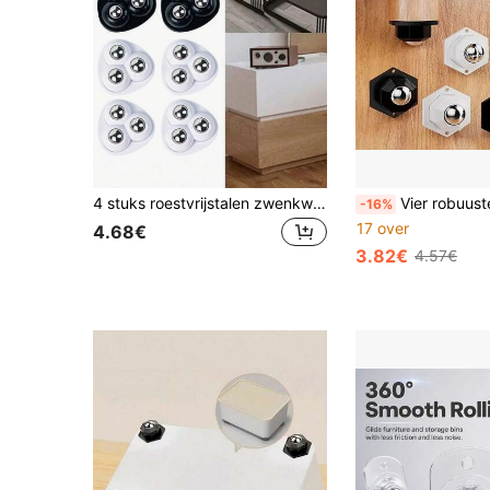
4 stuks roestvrijstalen zwenkwielen met zelfklevende achterkant, geschikt voor opbergdozen en kasten.
Vier robuuste meubelwielen, 360° draaibaar, gemaakt van roestvrij staal en kunststof, met zelfklevende achterkant, so
-16%
17 over
4.68€
3.82€
4.57€