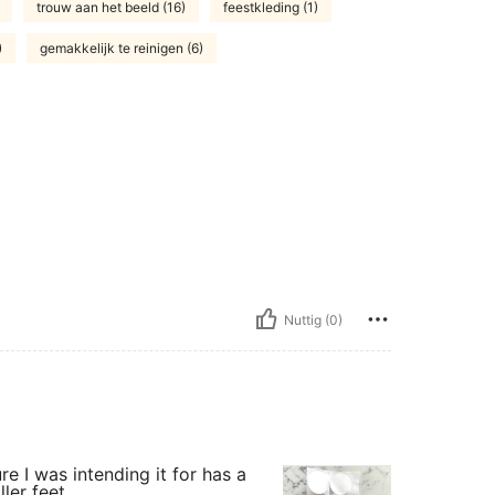
trouw aan het beeld (16)
feestkleding (1)
)
gemakkelijk te reinigen (6)
Nuttig (0)
e I was intending it for has a
ler feet