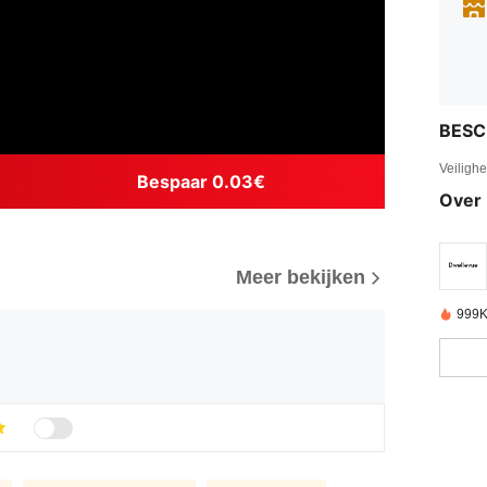
BESC
Veiligh
Bespaar 0.03€
Over 
Meer bekijken
999K