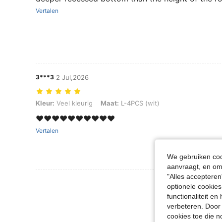
Vertalen
3***3
2 Jul,2026
Kleur: Veel kleurig, Maat: L-4PCS (wit)
Kleur:
Veel kleurig
Maat:
L-4PCS (wit)
❤️❤️❤️❤️❤️❤️❤️❤️❤️❤️
Vertalen
We gebruiken cook
aanvraagt, en om 
"Alles accepteren
Meer Beoordeling
optionele cookies
functionaliteit e
verbeteren. Door 
cookies toe die n