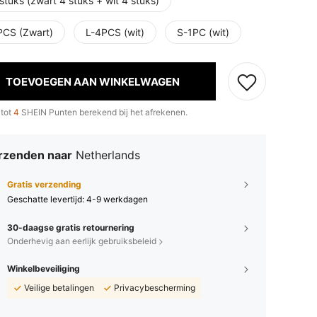
stuks (zwart 4 stuks + wit 4 stuks)
PCS (Zwart)
L-4PCS (wit)
S-1PC (wit)
TOEVOEGEN AAN WINKELWAGEN
 tot
4
SHEIN Punten berekend bij het afrekenen.
rzenden naar
Netherlands
Gratis verzending
Geschatte levertijd:
4-9 werkdagen
30-daagse gratis retournering
Onderhevig aan eerlijk gebruiksbeleid
Winkelbeveiliging
Veilige betalingen
Privacybescherming