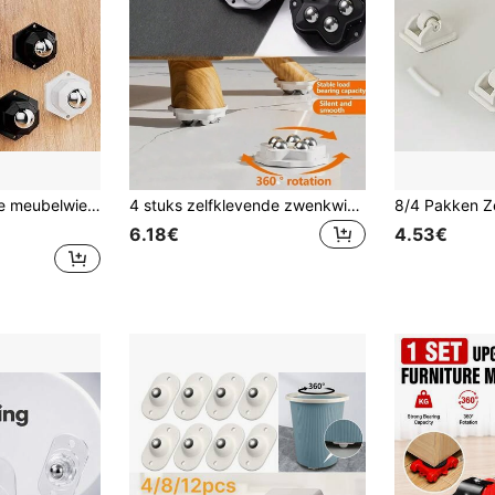
epel rollend en gemakkelijk te verplaatsen, geschikt voor zware meubelrails en ook te gebruiken voor schuifdeuren.
4 stuks zelfklevende zwenkwielen, multidirectioneel draaibaar, universele wielen, 360 graden draaibaar, handig voor het verplaatsen van spullen! Zelfklevende universele wielen van roestvrij staal met kogellagers, geschikt voor opbergdozen en kasten onder het bed.
6.18€
4.53€