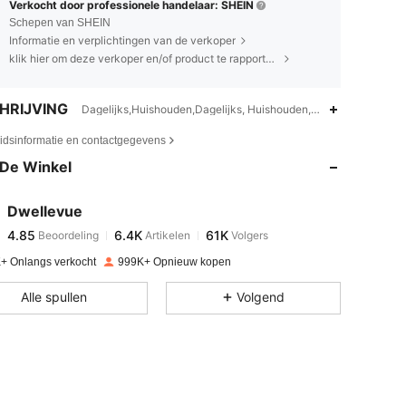
Verkocht door professionele handelaar: SHEIN
Schepen van SHEIN
Informatie en verplichtingen van de verkoper
klik hier om deze verkoper en/of product te rapporteren.
HRIJVING
Dagelijks,Huishouden,Dagelijks, Huishouden,universeel
4.85
6.4K
61K
eidsinformatie en contactgegevens
De Winkel
4.85
6.4K
61K
Dwellevue
4.85
6.4K
61K
Beoordeling
Artikelen
Volgers
h***p
betaalde
1 dag geleden
+ Onlangs verkocht
999K+ Opnieuw kopen
4.85
6.4K
61K
Alle spullen
Volgend
4.85
6.4K
61K
4.85
6.4K
61K