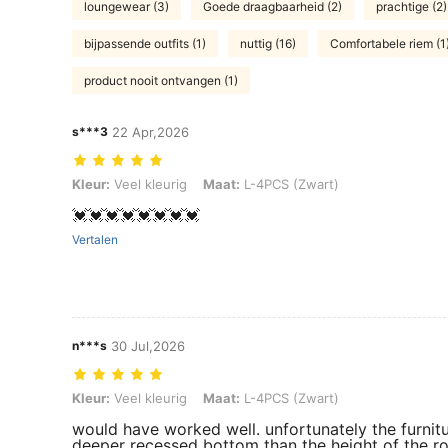
loungewear (3)
Goede draagbaarheid (2)
prachtige (2)
bijpassende outfits (1)
nuttig (16)
Comfortabele riem (1
product nooit ontvangen (1)
s***3
22 Apr,2026
Kleur: Veel kleurig, Maat: L-4PCS (Zwart)
Kleur:
Veel kleurig
Maat:
L-4PCS (Zwart)
💓💓💓💓💓💓💓💓
Vertalen
n***s
30 Jul,2026
Kleur: Veel kleurig, Maat: L-4PCS (Zwart)
Kleur:
Veel kleurig
Maat:
L-4PCS (Zwart)
would have worked well. unfortunately the furnitur
deeper recessed bottom than the height of the rol