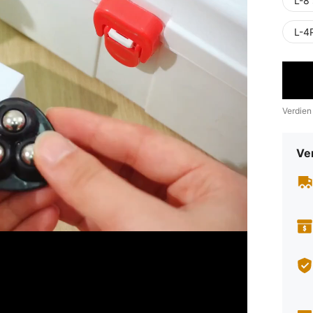
L-8 
L-4
Verdien
Ve