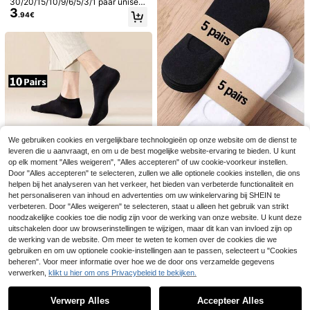
30/20/15/10/9/6/5/3/1 paar unisex
3
heren- en damesokken, sportsokke
.94€
n, witte/zwarte/grijze korte sokken,
comfortabele enkelsokken met dia
gonaal strepenpatroon, zweetabsor
berend, ademend, klassieke veelzij
dige effen kleur minimalistische mo
de koppel bootsokken, geschikt vo
or dagelijks casual dragen
We gebruiken cookies en vergelijkbare technologieën op onze website om de dienst te
30 paar witte effen bootssokken vo
20/10/5/1 paar korte onzichtbare so
leveren die u aanvraagt, en om u de best mogelijke website-ervaring te bieden. U kunt
3
or heren, comfortabele, zweetabsor
4
kken voor heren & dames, meerkleu
.96€
.17€
Bespaar 0.12€
op elk moment "Alles weigeren", "Alles accepteren" of uw cookie-voorkeur instellen.
berende, ademende onzichtbare so
rige cartoon. Ademend, vochtafvoer
Door "Alles accepteren" te selecteren, zullen we alle optionele cookies instellen, die ons
kken, unisex, geschikt voor dagelijk
end, zacht. Alle seizoenen, meerder
YWkairen
s gebruik, sport, zakelijk, alle seizo
e gelegenheden. Willekeurige kleur
helpen bij het analyseren van het verkeer, het bieden van verbeterde functionaliteit en
10 paar zwarte sports
EU Warehouse
enen, optioneel 1 paar/10 paar/20 p
5/10 paar herensokken, 5 paar wit
en.
het personaliseren van inhoud en advertenties om uw winkelervaring bij SHEIN te
8
okken, onzichtbare sokken voor he
.52€
6
aar/30 paar
en 5 paar zwart, onzichtbare lage s
verbeteren. Door "Alles weigeren" te selecteren, staat u alleen het gebruik van strikt
.20€
-1%
6.32€
ren
okken, geschikt voor maat 39-45,
noodzakelijke cookies toe die nodig zijn voor de werking van onze website. U kunt deze
bootjesokken in koppelstijl met kart
uitschakelen door uw browserinstellingen te wijzigen, maar dit kan van invloed zijn op
on (karton inbegrepen, geen karton
de werking van de website. Om meer te weten te komen over de cookies die we
voor de tailleband)
gebruiken en om uw optionele cookie-instellingen aan te passen, selecteert u "Cookies
beheren". Voor meer informatie over hoe we de door ons verzamelde gegevens
verwerken,
klikt u hier om ons Privacybeleid te bekijken.
Toon vergelijkbare artikelen die op voorraad zijn
Zie alle
Verwerp Alles
Accepteer Alles
Sorry, dit product is uitverkocht.