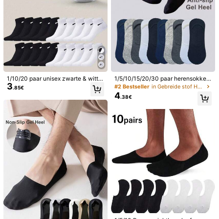
1/10/20 paar unisex zwarte & witte
1/5/10/15/20/30 paar herensokken
3
bootjesokken/korte sokken, koppel
in grote maten met hielgrip, antislip,
#2 Bestseller
in Gebreide stof Heren onzichtbare sokken
.85€
sokken, ademende casual bootjeso
ultralaag gesneden, ademend, onzi
4
.38€
kken, veelzijdig voor dagelijks gebr
chtbare bootsokken, geschikt voor
uik, geschikt voor alle seizoenen
dagelijks gebruik of sport
1/29
4
.08€
Prijs inclusief btw en invoerrechten
1/5/10/20 paar unisex casual- en sportsokken, geschikt voor
dagelijks gebruik, thuis en buitenshuis.
Stijl Type
5 paar witte
5 paar zwarte
10 paar zwarte