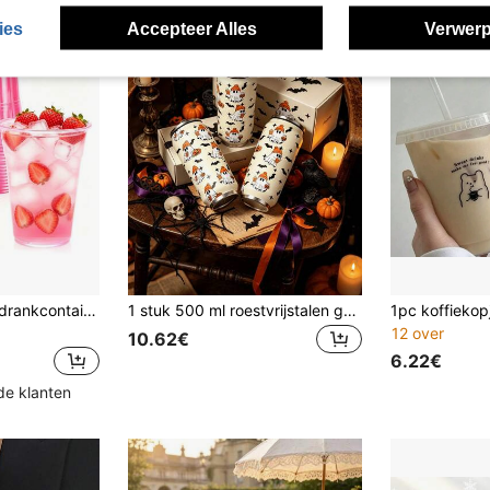
ies
Accepteer Alles
Verwerp
Stapelbare koude drankcontainer met glasachtig uiterlijk, geschikt voor cocktails, sappen, ijsdranken, benodigdheden voor thuisbar op vrijgezellenfeest
1 stuk 500 ml roestvrijstalen geïsoleerde Halloween schattige spookbeker, colablikje met schattig patroon, geschikt voor meerdere gelegenheden, geweldige huisdecoratie, perfect cadeau, vooral voor Halloween
12 over
10.62€
6.22€
de klanten