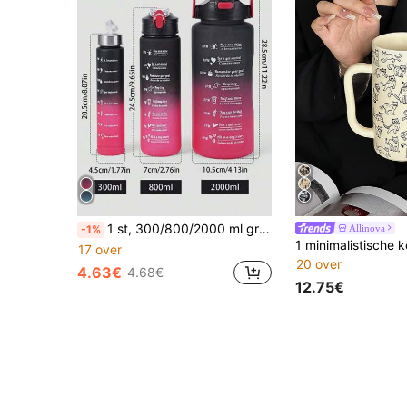
1 st, 300/800/2000 ml grote capaciteit waterfles met kleurverloop, draagbare outdoor reissport rietbeker
Allinova
-1%
17 over
20 over
4.63€
4.68€
12.75€