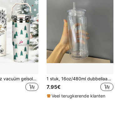
1/5 stuks 30oz vacuüm geïsoleerde beker met geschenkdoos, witte kerstboom sjaal ijsbeer sneeuwvlok print, opvouwbaar draagbaar handvat, dubbelklap deksel lekvrije bekerdeksel, dubbelwandige mok, geschikt voor winterse feestdagen bijeenkomsten, winterse cartoon cadeau
1 stuk, 16oz/480ml dubbellaagse plastic beker, PC-materiaal, met rietje en deksel, gat aan de onderkant voor het toevoegen van glitters, geschikt voor feesten, kantoor, cadeaus, feestdagen
7.95€
Veel terugkerende klanten