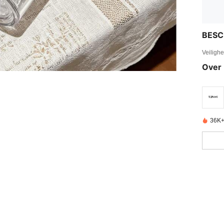
BESC
Veiligh
Over 
36K+