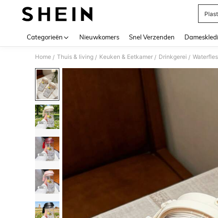
Plas
Use up 
Categorieën
Nieuwkomers
Snel Verzenden
Dameskled
Home
Thuis & living
Keuken & Eetkamer
Drinkgerei
Waterfle
/
/
/
/