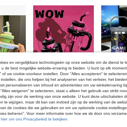
ies en vergelijkbare technologieën op onze website om de dienst te l
u de best mogelijke website-ervaring te bieden. U kunt op elk moment 
" of uw cookie-voorkeur instellen. Door "Alles accepteren" te selecteren,
 instellen, die ons helpen bij het analyseren van het verkeer, het bied
n het personaliseren van inhoud en advertenties om uw winkelervaring bi
Grote waterfles voor studenten van 1300 ml/44 oz, Summer Ice King-beker, fitnessbeker Lucky Belly met schattig anti-morsrietje.
1 stuk ijsbeker met grote inhoud, rietjesbeker in de vorm van een kat, 1200 ml sportwaterfles, plastic zomerbeker, bubble tea beker, grote ijsbeker met schattige buikvorm en rietje, waterfles voor buiten en op reis
1 stuk 30oz roestvrijstalen beker, Game On Game-patroon waterb
-1%
"Alles weigeren" te selecteren, staat u alleen het gebruik van strikt noo
odig zijn voor de werking van onze website. U kunt deze uitschakelen 
8.79€
15.20€
15.
en te wijzigen, maar dit kan van invloed zijn op de werking van de web
Veel terug
ver de cookies die we gebruiken en om uw optionele cookie-instellinge
okies beheren". Voor meer informatie over hoe we de door ons verzam
u hier om ons Privacybeleid te bekijken.