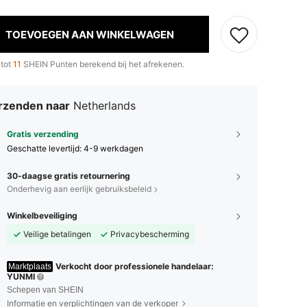
TOEVOEGEN AAN WINKELWAGEN
 tot
11
SHEIN Punten berekend bij het afrekenen.
rzenden naar
Netherlands
Gratis verzending
Geschatte levertijd:
4-9 werkdagen
30-daagse gratis retournering
Onderhevig aan eerlijk gebruiksbeleid
Winkelbeveiliging
Veilige betalingen
Privacybescherming
Verkocht door professionele handelaar:
Marktplaats
YUNMI
Schepen van SHEIN
Informatie en verplichtingen van de verkoper