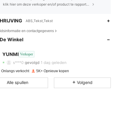
klik hier om deze verkoper en/of product te rapporteren.
HRIJVING
ABS,Tekst,Tekst
4.83
194
3.1K
eidsinformatie en contactgegevens
De Winkel
4.83
194
3.1K
4.83
194
3.1K
YUNMI
Verkoper
s***0
gevolgd
1 dag geleden
4.83
194
3.1K
 Onlangs verkocht
5K+ Opnieuw kopen
4.83
194
3.1K
Alle spullen
Volgend
4.83
194
3.1K
4.83
194
3.1K
4.83
194
3.1K