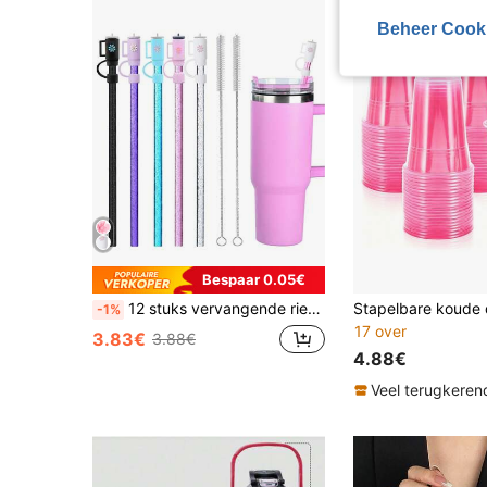
Beheer Cook
Bespaar 0.05€
12 stuks vervangende rietjes, 5 rietjesdoppen met borstels, compatibel met 40oz, 30oz, 20oz, 14oz tumblers, geschikt voor reizen en avontuur, herbruikbare glitterrietjes met borstels, transparant roze, zwart, paars, blauw, oranje, compatibele bekertoevoegingen
-1%
17 over
3.83€
3.88€
4.88€
Veel terugkeren