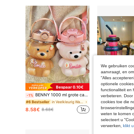
We gebruiken cook
aanvraagt, en om 
"Alles accepteren
optionele cookies
Bespaar 0.10€
functionaliteit e
BENNY 1000 ml grote capaciteit rietjeswaterfles, schattige 3D cartoon beer PC-materiaal lekvrije grote buikbeker met handvat en crossbody-band, geschikt voor vrouwen, kinderen, meisjes, studenten, jonge vrouwen, dopamine internetcelebrity glimlach print plastic draagbare sportwaterfles; populair voor buiten hardlopen, fitness, kamperen, picknick, strand, zomervakantie, zomerkamp, wandelen, klimmen, muziekfestival; Valentijnsdag, carnaval, Pasen, festival, Moederdag, Kinderdag, afstudeerseizoen, zomervakantie, terug naar school, Halloween, Thanksgiving, Kerstmis, Oudjaar, Nieuwjaar, feestdag, draagbaar cadeau
-1%
verbeteren. Door 
cookies toe die n
in Veelkleurig Water flessen
#6 Bestseller
9.68€
browserinstelling
8.58€
8.68€
weten te komen o
selecteert u "Co
verwerken,
klikt 