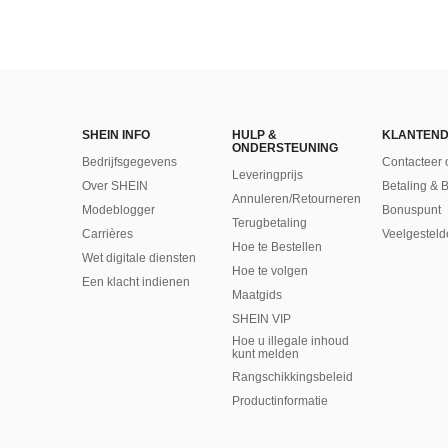
SHEIN INFO
HULP &
KLANTEND
ONDERSTEUNING
Bedrijfsgegevens
Contacteer 
Leveringprijs
Over SHEIN
Betaling & 
Annuleren/Retourneren
Modeblogger
Bonuspunt
Terugbetaling
Carrières
Veelgesteld
Hoe te Bestellen
Wet digitale diensten
Hoe te volgen
Een klacht indienen
Maatgids
SHEIN VIP
Hoe u illegale inhoud
kunt melden
Rangschikkingsbeleid
​Productinformatie