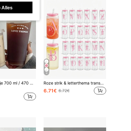
 Alles
4
1pc koffiekopje 700 ml / 470 ml, PP-beker, draagbare cartoon strokop, Iced Caffe American Cup
Roze strik & letterthema transparante rietjesbeker / 16oz lekvrije draagbare waterfles / Iced coffee tumbler / Wordt geleverd met deksel & rietje / Bedrukt "blik"-vormig lichaam / Geschikt voor vrouwen, fitness, kamperen & verjaardagsfeestjes / Schattig strik- & lintontwerp / Ideaal voor Valentijnsdag, Moederdag & huwelijksbedankjes -- Lichtgewicht plastic drinkbeker, combineert leuke esthetiek & praktische bruikbaarheid, een must-have voor fitnessliefhebbers / Perfect cadeau voor familie, vrienden & beste vriendinnen.
6.71€
6.72€