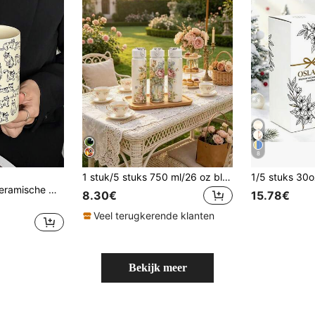
8
1 stuk/5 stuks 750 ml/26 oz bloemen plastic sportwaterfles, schattige cartoon bloemenprint voor zomergebruik, flipdeksel ontwerp, lichtgewicht lekvrije herbruikbare reisdrinkbeker, geschikt voor hardlopen, cadeau voor vriend, drinken van ijskoffie, sap, havermelk, perfect cadeau voor verjaardag, Kerstmis, Halloween en Thanksgiving
1 minimalistische keramische mok met kattenprint, hoge mok met rechte zijkanten en handvat, grote inhoud, geschikt voor thuis of op kantoor. Geschikt voor diverse koude en warme dranken zoals melk, koffie, warme chocolademelk, sap en latte. Perfect cadeau voor familie en vrienden.
8.30€
15.78€
Veel terugkerende klanten
Bekijk meer