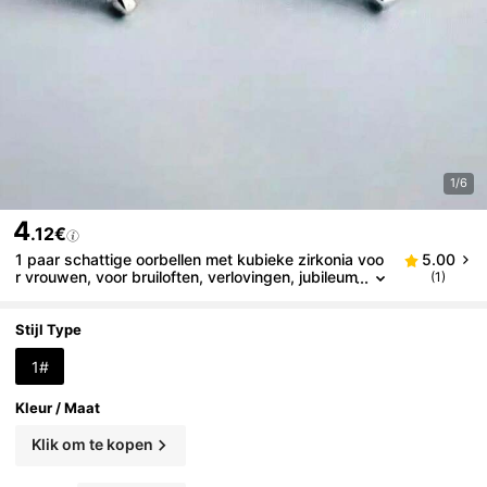
1/6
4
.12€
1 paar schattige oorbellen met kubieke zirkonia voo
5.00
r vrouwen, voor bruiloften, verlovingen, jubileum
(1)
s, feesten, sieraden en kerstcadeaus
Stijl Type
1#
Kleur / Maat
Klik om te kopen