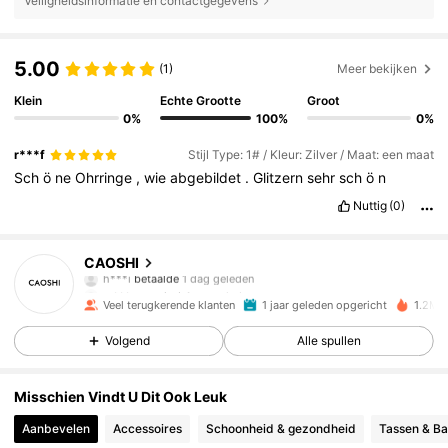
Veiligheidsinformatie en contactgegevens
5.00
(1)
Meer bekijken
Klein
Echte Grootte
Groot
0%
100%
0%
r***f
Stijl Type: 1# / Kleur: Zilver / Maat: een maat
Sch
ö
ne
Ohrringe
,
wie
abgebildet
.
Glitzern
sehr
sch
ö
n
Nuttig
(0)
65K Volgers
4.89
CAOSHI
m***r
gevolgd
4 uur geleden
Veel terugkerende klanten
1 jaar geleden opgericht
1.2M O
65K Volgers
4.89
Volgend
Alle spullen
65K Volgers
4.89
Misschien Vindt U Dit Ook Leuk
Aanbevelen
Accessoires
Schoonheid & gezondheid
Tassen & B