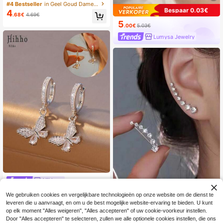
lle metalen bloemoorbellen, elegant
#4 Bestseller
in Geel Goud Dames Oorknopjes
e oorbellen geschikt voor dagelijks
Bespaar 0.03€
4
.68€
4.69€
gebruik, feestjes, dates en formele
5
gelegenheden.
.00€
5.03€
Lumysa Jewelry
Hihho
Hihho 1 paar oorringen met zirkonia
We gebruiken cookies en vergelijkbare technologieën op onze website om de dienst te
in de vorm van een vlinder, 3D vlind
1 paar klassieke strass sterrenbeeld
11 over
leveren die u aanvraagt, en om u de best mogelijke website-ervaring te bieden. U kunt
3
erdesign, lichtgewicht, luxe stijl, ges
oorbellen in Europese en Amerikaan
5
.64€
3.66€
.76€
-1%
5.82€
chikt voor verschillende piercings,
se stijl. Luxe bungelende oorbellen
op elk moment "Alles weigeren", "Alles accepteren" of uw cookie-voorkeur instellen.
veelzijdig voor dagelijks gebruik, da
voor dames
Door "Alles accepteren" te selecteren, zullen we alle optionele cookies instellen, die ons