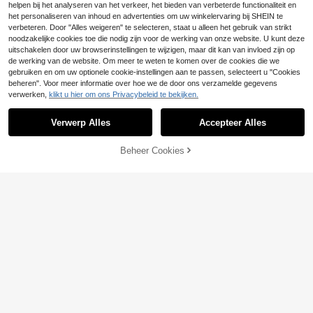
tes en feestjes.
helpen bij het analyseren van het verkeer, het bieden van verbeterde functionaliteit en
het personaliseren van inhoud en advertenties om uw winkelervaring bij SHEIN te
verbeteren. Door "Alles weigeren" te selecteren, staat u alleen het gebruik van strikt
noodzakelijke cookies toe die nodig zijn voor de werking van onze website. U kunt deze
uitschakelen door uw browserinstellingen te wijzigen, maar dit kan van invloed zijn op
de werking van de website. Om meer te weten te komen over de cookies die we
gebruiken en om uw optionele cookie-instellingen aan te passen, selecteert u "Cookies
beheren". Voor meer informatie over hoe we de door ons verzamelde gegevens
verwerken,
klikt u hier om ons Privacybeleid te bekijken.
Verwerp Alles
Accepteer Alles
Beheer Cookies
TOEVOEGEN AAN WINKELWAGEN