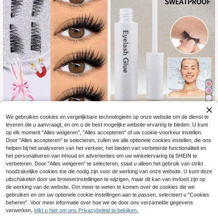
nertswimpers voor dagelijks gebrui
k
1 stuk witte transparante langhoude
We gebruiken cookies en vergelijkbare technologieën op onze website om de dienst te
nde wimperlijm, fijne textuur duurza
3
Set van 1 paar magnetische wimper
.82€
leveren die u aanvraagt, en om u de best mogelijke website-ervaring te bieden. U kunt
am waterdicht, supersterke hechtin
s zonder lijm, inclusief wimperborst
3
g anti-uitval, geschikt voor persoon
op elk moment "Alles weigeren", "Alles accepteren" of uw cookie-voorkeur instellen.
.28€
el en -kruller. Korte magnetische wi
lijke DIY wimperextensies, waterdic
Door "Alles accepteren" te selecteren, zullen we alle optionele cookies instellen, die ons
mpers, geschikt voor een natuurlijk
hte strip- en clusterwimperlijm, zac
e cat eye-look. Herbruikbare magn
helpen bij het analyseren van het verkeer, het bieden van verbeterde functionaliteit en
hte wimperlijm met hoge viscositeit,
etische wimpers, ideaal voor wimpe
het personaliseren van inhoud en advertenties om uw winkelervaring bij SHEIN te
geschikt voor beginners, inclusief in
rverlenging, hangende oogleden, be
verbeteren. Door "Alles weigeren" te selecteren, staat u alleen het gebruik van strikt
structies
autybloggers. Een geweldig cadeau
noodzakelijke cookies toe die nodig zijn voor de werking van onze website. U kunt deze
voor bruiloften en muziekfestivals.
uitschakelen door uw browserinstellingen te wijzigen, maar dit kan van invloed zijn op
de werking van de website. Om meer te weten te komen over de cookies die we
gebruiken en om uw optionele cookie-instellingen aan te passen, selecteert u "Cookies
beheren". Voor meer informatie over hoe we de door ons verzamelde gegevens
verwerken,
klikt u hier om ons Privacybeleid te bekijken.