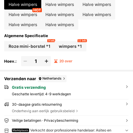
Halve wimpers
Halve wimpers
Halve wimpers
Halve wimpers
Halve wimpers
Halve wimpers
Halve wimpers
Halve wimpers
Algemene Specificatie
9 left
11 left
Roze mini-borstel *1
wimpers *1
Hoev.:
20 over
Verzenden naar
Netherlands
Gratis verzending
Geschatte levertijd:
4-9 werkdagen
30-daagse gratis retournering
Onderhevig aan eerlijk gebruiksbeleid
Veilige betalingen · Privacybescherming
Verkocht door professionele handelaar: Asiteo en
Marktplaats