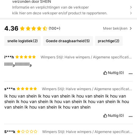
verzonden door SHEIN
Informatie en verplichtingen van de verkoper
klik hier om deze verkoper en/of product te rapporteren.
4.36
(100+)
Meer bekijken
snelle logistiek
(2)
Goede draagbaarheid
(5)
prachtige
(2)
i***h
Wimpers Stijl: Halve wimpers / Algemene specificatie: wimpers *1
وااااااااااااوااااااا
Nuttig
(0)
s***n
Wimpers Stijl: Halve wimpers / Algemene specificatie: wimpers *1
Ik
hou
van
shein
Ik
hou
van
shein
Ik
hou
van
shein
Ik
hou
van
shein
Ik
hou
van
shein
Ik
hou
van
shein
Ik
hou
van
shein
Ik
hou
van
shein
Ik
hou
van
shein
Ik
hou
van
shein
Nuttig
(0)
S***k
Wimpers Stijl: Halve wimpers / Algemene specificatie: wimpers *1