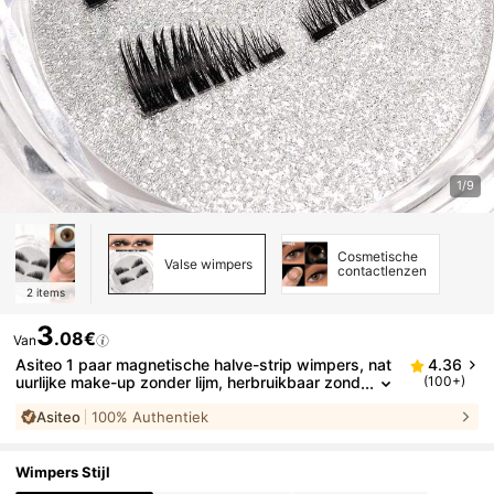
1/9
Cosmetische
Valse wimpers
contactlenzen
2
items
3
.08€
Van
Asiteo 1 paar magnetische halve-strip wimpers, nat
4.36
uurlijke make-up zonder lijm, herbruikbaar zond
(100+)
er lijmen, geschikt voor kattenooglook, geschikt
Asiteo
100% Authentiek
voor dagelijks, feest, vakanties en Eid, geschikt voo
r luie mensen, make-upbloggers, cadeaus
Wimpers Stijl