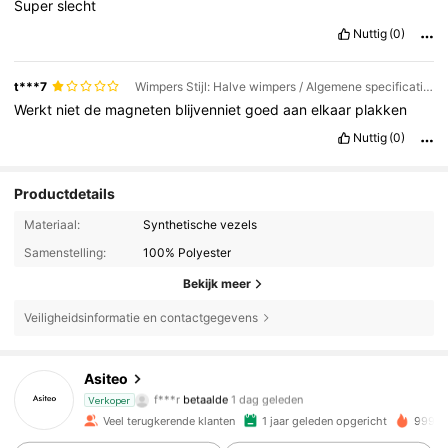
Super
slecht
Nuttig
(0)
t***7
Wimpers Stijl: Halve wimpers / Algemene specificatie: wimpers *1
Werkt
niet
de
magneten
blijvenniet
goed
aan
elkaar
plakken
Nuttig
(0)
Productdetails
Materiaal:
Synthetische vezels
Samenstelling:
100% Polyester
Bekijk meer
Veiligheidsinformatie en contactgegevens
Asiteo
31K Volgers
4.86
f***r
betaalde
1 dag geleden
Verkoper
Veel terugkerende klanten
1 jaar geleden opgericht
999K+