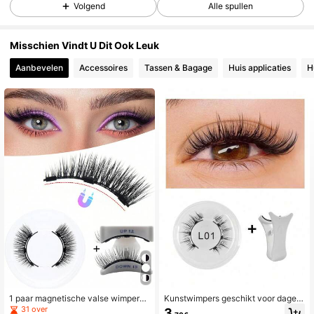
31K Volgers
4.86
Volgend
Alle spullen
Misschien Vindt U Dit Ook Leuk
31K Volgers
4.86
Aanbevelen
Accessoires
Tassen & Bagage
Huis applicaties
H
31K Volgers
4.86
31K Volgers
4.86
31K Volgers
4.86
31K Volgers
4.86
31K Volgers
4.86
1 paar magnetische valse wimperpi
Kunstwimpers geschikt voor dagelij
ncet-applicatorset, lijmvrij, 5-11 mm
kse make-up, een leuk cadeau voo
31 over
3