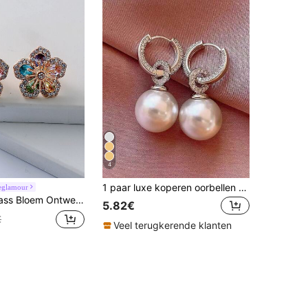
4
1 paar luxe koperen oorbellen met micro-ingelegde zirkonia parels, elegante en stijlvolle oorbellen geschikt voor dagelijks gebruik door vrouwen, dating
eglamour
Oorbellen Valentijnsdag,Mama,Moeder,Moederdag,Geschenk
5.82€
€
Veel terugkerende klanten