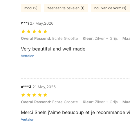
mooi (2)
zeer aan te bevelen (1)
hou van de vorm (1)
l***j
27 May,2026
Overal Passend: Echte Grootte, Kleur: Zilver + Grijs, Maat: een maat
Overal Passend:
Echte Grootte
Kleur:
Zilver + Grijs
Maa
Very beautiful and well-made
Vertalen
e***3
21 May,2026
Overal Passend: Echte Grootte, Kleur: Zilver + Grijs, Maat: een maat
Overal Passend:
Echte Grootte
Kleur:
Zilver + Grijs
Maa
Merci SheIn j'aime beaucoup et je recommande v
Vertalen