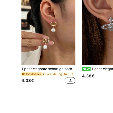
1 paar elegante schattige oorbellen, geschikt voor dagelijks dragen, dates en feestjes, elegant en charmant
1 paar elegante geometrische oorbellen met planeetmot
NEW
in Veelkleurig Dames Oorknopjes
#1 Bestseller
4.38€
4.03€