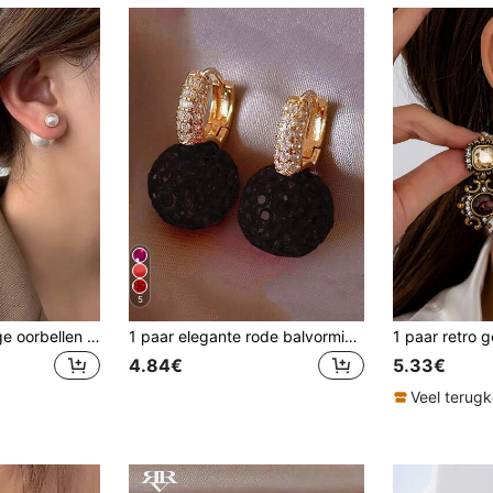
5
1 paar dubbelzijdige oorbellen met imitatieparels
1 paar elegante rode balvormige strass-hangeroorbellen voor vrouwen, eenvoudig
4.84€
5.33€
Veel terug