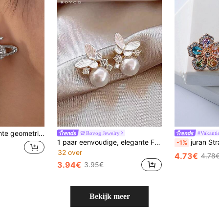
ief, geschikt voor dagelijks gebruik door vrouwen.
Rovog Jewelry
#Vakanti
1 paar eenvoudige, elegante Franse stijl, kleine vlindervormige glazen oorbellen met imitatieparels voor dames, casual dagelijks gebruik
juran Strass Bloem Ontwerp 
-1%
32 over
4.73€
4.78
3.94€
3.95€
Bekijk meer