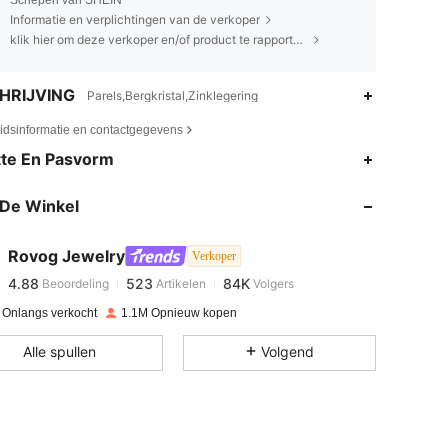
Schepen van SHEIN
Informatie en verplichtingen van de verkoper
klik hier om deze verkoper en/of product te rapporteren.
HRIJVING
Parels,Bergkristal,Zinklegering
eidsinformatie en contactgegevens
4.88
523
84K
te En Pasvorm
De Winkel
4.88
523
84K
Rovog Jewelry
Verkoper
4.88
523
84K
Beoordeling
Artikelen
Volgers
m***t
betaalde
1 dag geleden
 Onlangs verkocht
1.1M Opnieuw kopen
4.88
523
84K
Alle spullen
Volgend
4.88
523
84K