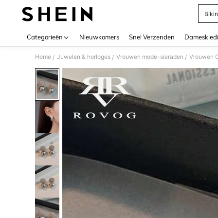
Bikin
Use up 
Categorieën
Nieuwkomers
Snel Verzenden
Dameskled
Home
Juwelen & horloges
Vrouwen mode-sieraden
Vrouwen O
/
/
/