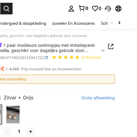
0
0
nden. Press Enter to select.
ndergoed & slaapkleding
Juwelen En Accessoires
Schoonheid & gezo
ellia, geschikt voor dagelijks gebruik door vrouwen
1 paar modieuze oorknopjes met imitatieparel
ellia, geschikt voor dagelijks gebruik door
en
j260411165226133941222
(8 Reviews)
4€
ICE AND AVAILABILITY
4.25€
Prijs inclusief btw en invoerrechten
atis verzending
:
Zilver + Grijs
Grote afbeelding