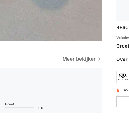
BESC
Veiligh
Groot
Meer bekijken
Over 
1.4M
Groot
0%