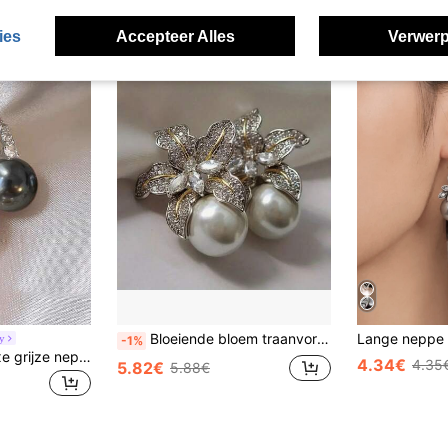
ies
Accepteer Alles
Verwerp
Bloeiende bloem traanvormige zirkonia imitatieparel oorbellen, elegante bruiloft accessoire
y
-1%
1 paar elegante luxe grijze nepparels met koperen micro-ingelegde kubieke zirkonia creolen, geschikt voor banketten en dagelijks gebruik
4.34€
4.35
5.82€
5.88€