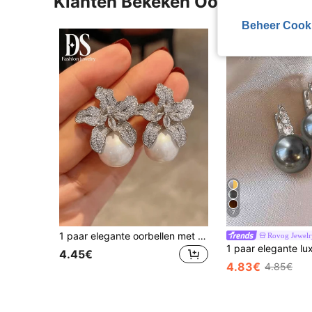
Klanten Bekeken Ook
Beheer Cook
7
1 paar elegante oorbellen met bloemmotief en strass steentjes voor dames, alle seizoenen Europese en Amerikaanse stijl oorbellen met imitatieparels, geschikt voor straatfotografie, feesten en werk
Rovog Jewelr
4.45€
4.83€
4.85€