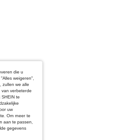
everen die u
"Alles weigeren",
 zullen we alle
en van verbeterde
j SHEIN te
dzakelijke
door uw
site. Om meer te
n aan te passen,
elde gegevens