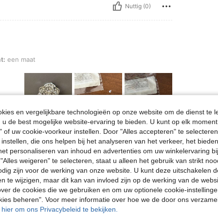
Nuttig (0)
t:
een maat
ies en vergelijkbare technologieën op onze website om de dienst te l
u de best mogelijke website-ervaring te bieden. U kunt op elk moment 
" of uw cookie-voorkeur instellen. Door "Alles accepteren" te selecteren,
Nuttig (0)
 instellen, die ons helpen bij het analyseren van het verkeer, het bied
n het personaliseren van inhoud en advertenties om uw winkelervaring bi
en Bekijken
"Alles weigeren" te selecteren, staat u alleen het gebruik van strikt noo
odig zijn voor de werking van onze website. U kunt deze uitschakelen 
en te wijzigen, maar dit kan van invloed zijn op de werking van de web
ver de cookies die we gebruiken en om uw optionele cookie-instellinge
okies beheren". Voor meer informatie over hoe we de door ons verzam
u hier om ons Privacybeleid te bekijken.