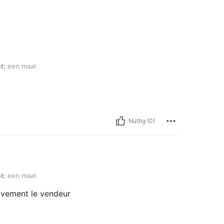
t:
een maat
Nuttig (0)
t:
een maat
ivement le vendeur