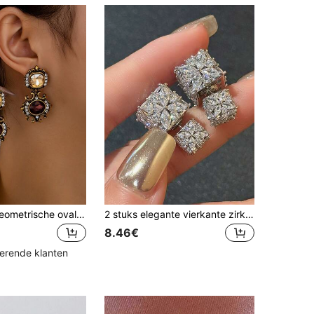
1 paar retro geometrische ovale strass oorbellen
2 stuks elegante vierkante zirkonia-oorbellen, modieus klavertjevier-ontwerp, oorbellen voor een bruiloftsjurk, delicaat cadeau
8.46€
kerende klanten