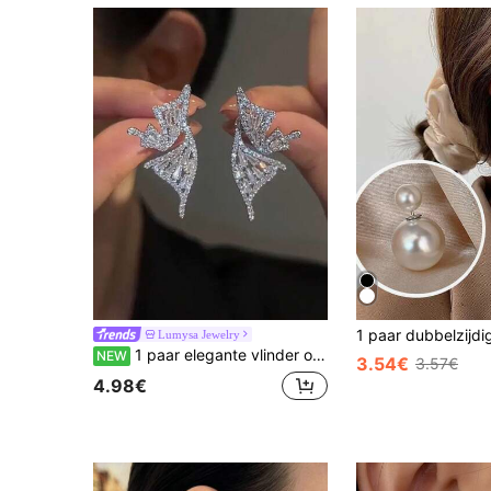
Lumysa Jewelry
1 paar elegante vlinder oorknopjes met kubieke zirkonia, geschikt voor feestjes en baljurken voor vrouwen
NEW
3.54€
3.57€
4.98€