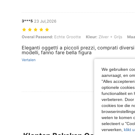
3***5
23 Jul,2026
Overal Passend: Echte Grootte, Kleur: Zilver + Grijs, Maat: een maat
Overal Passend:
Echte Grootte
Kleur:
Zilver + Grijs
Maa
Eleganti oggetti a piccoli prezzi, comprati diversi
modelli, fanno fare bella figura
Vertalen
We gebruiken cook
aanvraagt, en om 
"Alles accepteren
optionele cookies
functionaliteit e
Meer Beoordeling
verbeteren. Door 
cookies toe die n
browserinstelling
weten te komen o
selecteert u "Co
verwerken,
klikt 