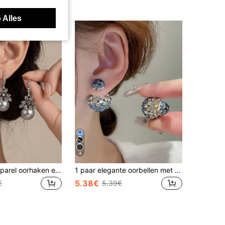
 Alles
4
Lange neppe parel oorhaken en bloemvormige oorbellen voor vrouwen, elegante retrostijl Valentijnsdag, moeder, moederdag, cadeau
1 paar elegante oorbellen met strass-steentjes aan de voor- en achterkant, een perfect cadeau voor vrouwen.
5.38€
€
5.39€