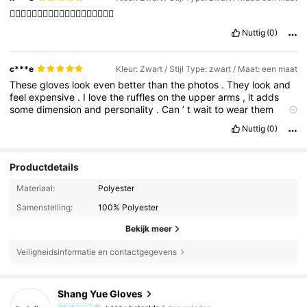
👍🏻👍🏻👍🏻👍🏻🖤🖤🖤🖤🖤🖤🖤🖤🖤🖤🖤
Nuttig
(0)
c***e
Kleur: Zwart / Stijl Type: zwart / Maat: een maat
These
gloves
look
even
better
than
the
photos
.
They
look
and
feel
expensive
.
I
love
the
ruffles
on
the
upper
arms
,
it
adds
some
dimension
and
personality
.
Can
’
t
wait
to
wear
them
soon
.
Nuttig
(0)
Productdetails
Materiaal:
Polyester
Samenstelling:
100% Polyester
Bekijk meer
Veiligheidsinformatie en contactgegevens
Shang Yue Gloves
989 Volgers
4.87