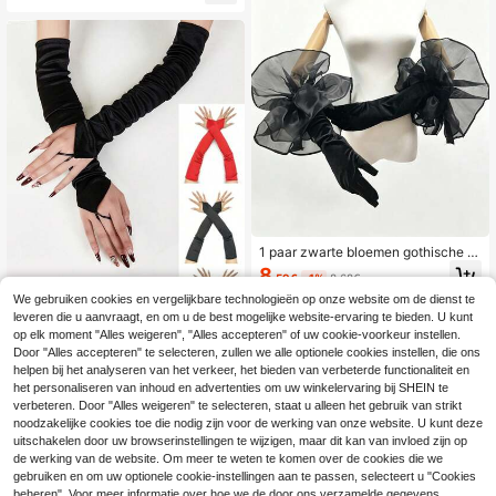
gelegenheden en feesten. Nieuw bi
nnen!
1 paar zwarte bloemen gothische la
nge handschoenen tot over de elleb
8
.59€
-1%
8.68€
oog voor bruiloft, feest, avond en H
alloween
We gebruiken cookies en vergelijkbare technologieën op onze website om de dienst te
leveren die u aanvraagt, en om u de best mogelijke website-ervaring te bieden. U kunt
op elk moment "Alles weigeren", "Alles accepteren" of uw cookie-voorkeur instellen.
1 paar lange vingerloze satijnen ha
Door "Alles accepteren" te selecteren, zullen we alle optionele cookies instellen, die ons
ndschoenen, 1920s kostuumhands
20 over
helpen bij het analyseren van het verkeer, het bieden van verbeterde functionaliteit en
choenen, bruids- en trouwjurkacce
het personaliseren van inhoud en advertenties om uw winkelervaring bij SHEIN te
5
ssoires, herfstaccessoires, zomer, st
.43€
5.48€
verbeteren. Door "Alles weigeren" te selecteren, staat u alleen het gebruik van strikt
rand, festival, verjaardag
noodzakelijke cookies toe die nodig zijn voor de werking van onze website. U kunt deze
uitschakelen door uw browserinstellingen te wijzigen, maar dit kan van invloed zijn op
de werking van de website. Om meer te weten te komen over de cookies die we
gebruiken en om uw optionele cookie-instellingen aan te passen, selecteert u "Cookies
beheren". Voor meer informatie over hoe we de door ons verzamelde gegevens