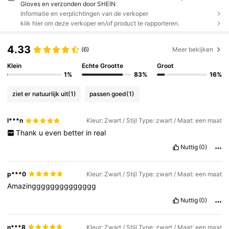
Gloves en verzonden door SHEIN
Informatie en verplichtingen van de verkoper
klik hier om deze verkoper en/of product te rapporteren.
4.33
(6)
Meer bekijken
Klein
Echte Grootte
Groot
1%
83%
16%
ziet er natuurlijk uit
(1)
passen goed
(1)
l***n
Kleur: Zwart / Stijl Type: zwart / Maat: een maat
Thank
u
even
better
in
real
Nuttig
(0)
p***0
Kleur: Zwart / Stijl Type: zwart / Maat: een maat
Amazingggggggggggggg
Nuttig
(0)
n***8
Kleur: Zwart / Stijl Type: zwart / Maat: een maat