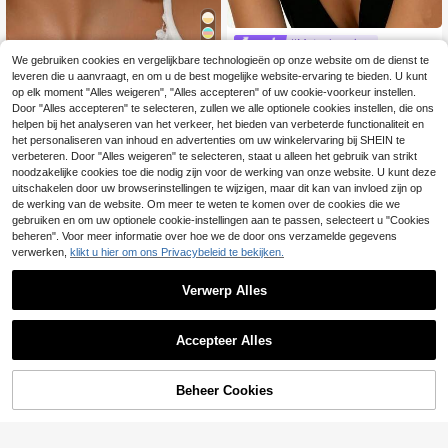
#Metaalmanie
We gebruiken cookies en vergelijkbare technologieën op onze website om de dienst te
18
Vintage Europese stijl gouden grote
veelzijdige traanvormige oorhaken,
leveren die u aanvraagt, en om u de best mogelijke website-ervaring te bieden. U kunt
3 over
OOQ
hangende oorbellen, gesneden gefa
op elk moment "Alles weigeren", "Alles accepteren" of uw cookie-voorkeur instellen.
5
cetteerde getextureerde verticale o
.57€
OOQ 1 paar handgemaakte lange o
Door "Alles accepteren" te selecteren, zullen we alle optionele cookies instellen, die ons
ordruppels, geschikt voor vakantie,
orbellen in bohemian stijl van raffia
#3 Bestseller
in oranje Vrouwen Oorbellen
helpen bij het analyseren van het verkeer, het bieden van verbeterde functionaliteit en
feest, banket
met kwastjes van schelpen, geomet
het personaliseren van inhoud en advertenties om uw winkelervaring bij SHEIN te
5
risch design, geschikt voor zomerse
.92€
verbeteren. Door "Alles weigeren" te selecteren, staat u alleen het gebruik van strikt
stranddagen, vakanties, bruiloften,
noodzakelijke cookies toe die nodig zijn voor de werking van onze website. U kunt deze
Moederdag, muziekfestivals, dageli
uitschakelen door uw browserinstellingen te wijzigen, maar dit kan van invloed zijn op
jks gebruik en feestjes voor vrouwe
de werking van de website. Om meer te weten te komen over de cookies die we
n (handgemaakt raffiaweefsel, vor
m en richting willekeurig).
gebruiken en om uw optionele cookie-instellingen aan te passen, selecteert u "Cookies
beheren". Voor meer informatie over hoe we de door ons verzamelde gegevens
verwerken,
klikt u hier om ons Privacybeleid te bekijken.
Verwerp Alles
Accepteer Alles
Beheer Cookies
TOEVOEGEN AAN WINKELWAGEN