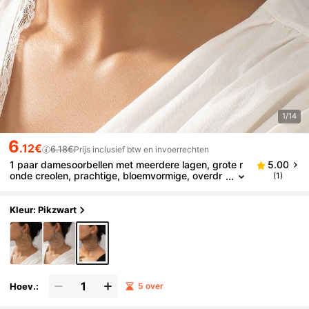
1/14
6
.12€
6.18€
Prijs inclusief btw en invoerrechten
1 paar damesoorbellen met meerdere lagen, grote r
5.00
onde creolen, prachtige, bloemvormige, overdr
(1)
even oorbellen, geschikt voor dagelijks gebruik,
cadeau, festival
Kleur: Pikzwart
Hoev.:
5 over