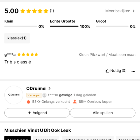
5.00
(1)
Meer bekijken
Klein
Echte Grootte
Groot
0%
100%
0%
klassiek
(1)
g***a
Kleur: Pikzwart / Maat: een maat
Tr
è
s
class
é
Nuttig
(0)
2.4K Volgers
4.88
QDruimei
t***m
gevolgd
1 dag geleden
2.4K Volgers
4.88
Verkoper
58K+ Onlangs verkocht
18K+ Opnieuw kopen
2.4K Volgers
4.88
Volgend
Alle spullen
2.4K Volgers
4.88
Misschien Vindt U Dit Ook Leuk