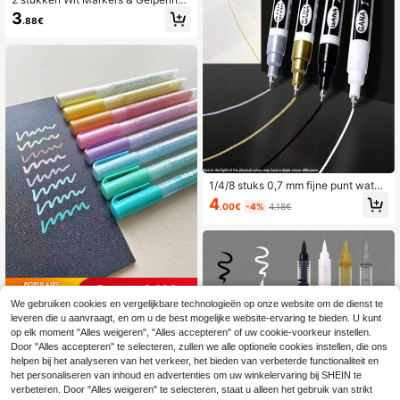
- Perfect Voor Kunstenaars & Strip
3
.88€
1/4/8 stuks 0,7 mm fijne punt water
dichte permanente markerpennen -
4
.00€
-4%
4.18€
geschikt voor kaarten, posters, mok
ken, hout, plastic, glas en metalen o
ppervlakken - voor tekenen, schets
en en markeren, terug naar school
Bespaar 0.09€
We gebruiken cookies en vergelijkbare technologieën op onze website om de dienst te
Set van 8/16 pastelkleurige acrylma
leveren die u aanvraagt, en om u de best mogelijke website-ervaring te bieden. U kunt
rkers, geschikt voor kantoor, schoo
5
op elk moment "Alles weigeren", "Alles accepteren" of uw cookie-voorkeur instellen.
.99€
-1%
6.08€
l, schilderen en schrijven. Essentiee
Door "Alles accepteren" te selecteren, zullen we alle optionele cookies instellen, die ons
l voor de start van het schooljaar.
helpen bij het analyseren van het verkeer, het bieden van verbeterde functionaliteit en
het personaliseren van inhoud en advertenties om uw winkelervaring bij SHEIN te
verbeteren. Door "Alles weigeren" te selecteren, staat u alleen het gebruik van strikt