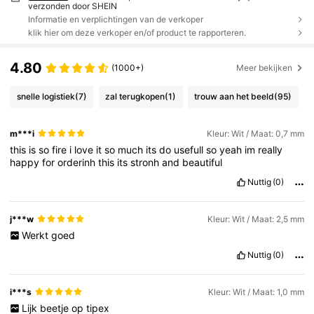
verzonden door SHEIN
Informatie en verplichtingen van de verkoper
klik hier om deze verkoper en/of product te rapporteren.
4.80
(1000+)
Meer bekijken
snelle logistiek
(7)
zal terugkopen
(1)
trouw aan het beeld
(95)
m***i
Kleur: Wit / Maat: 0,7 mm
this
is
so
fire
i
love
it
so
much
its
do
usefull
so
yeah
im
really
happy
for
orderinh
this
its
stronh
and
beautiful
Nuttig
(0)
j***w
Kleur: Wit / Maat: 2,5 mm
Werkt
goed
Nuttig
(0)
i***s
Kleur: Wit / Maat: 1,0 mm
Lijk
beetje
op
tipex