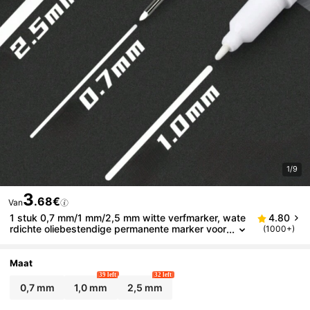
1/9
3
.68€
Van
1 stuk 0,7 mm/1 mm/2,5 mm witte verfmarker, wate
4.80
rdichte oliebestendige permanente marker voor
(1000+)
hout, plastic, leer, diepe gaten markeren op met
aal, geschikt voor badkamer, glas, hardware, band
en, DIY-knutselen, schuimwand, metaal, kerstcade
Maat
au, terug naar school
39 left
32 left
0,7 mm
1,0 mm
2,5 mm