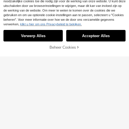
noodzakelijke cookies toe die nodig zijn voor de werking van onze website. U kunt deze
uitschakelen door uw browserinstellingen te wijzigen, maar dit kan van invloed zijn op
de werking van de website. Om meer te weten te komen over de cookies die we
gebruiken en om uw optionele cookie-instellingen aan te passen, selecteert u "Cookies
beheren". Voor meer informatie over hoe we de door ons verzamelde gegevens
verwerken,
klikt u hier om ons Privacybeleid te bekijken.
2/4/8 stuks zwart & witte effen acry
lverfstiften, op waterbasis graffiti pe
Verwerp Alles
Accepteer Alles
4
.28€
nnen, geschikt voor hout, canvas, s
teen, rots schilderen, glas, keramisc
Beheer Cookies
he oppervlakken, DIY-knutselwerk
TOEVOEGEN AAN WINKELWAGEN
& kunstbenodigdheden, terug naar
1/3/5/10/16 stuks extra witte, verbli
school
ndende, fijne witte markerpennen.
3
.36€
Snel drogend, waterdicht, perfect v
oor kantoor, werkmarkering en and
ere toepassingen - terug naar scho
ol seizoen