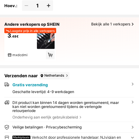
Hoev.:
Andere verkopers op SHEIN
Bekijk alle 1 verkopers
Laagste prijs in alle verkopers
3
.48€
mxdcdmi
Verzenden naar
Netherlands
Gratis verzending
Geschatte levertijd:
4-9 werkdagen
Dit product kan binnen 14 dagen worden geretourneerd, maar
kan niet worden geretourneerd tijdens de verlengde
retourperiode
Onderhevig aan eerlijk gebruiksbeleid
Veilige betalingen · Privacybescherming
Verkocht door professionele handelaar: NJyiqian en
Marktplaats