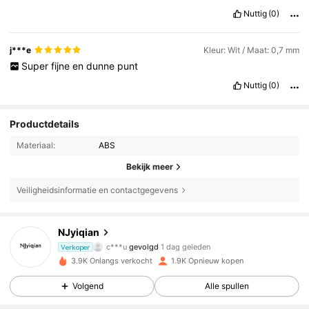
Nuttig
(0)
j***e
Kleur: Wit / Maat: 0,7 mm
Super
fijne
en
dunne
punt
Nuttig
(0)
Productdetails
Materiaal:
ABS
Bekijk meer
Veiligheidsinformatie en contactgegevens
1.7K Volgers
4.85
NJyiqian
c***u
gevolgd
1 dag geleden
Verkoper
1.7K Volgers
4.85
3.9K Onlangs verkocht
1.9K Opnieuw kopen
Volgend
Alle spullen
1.7K Volgers
4.85