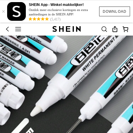
SHEIN App - Winkel makkelijker!
×
Ontdek meer exclusieve kortingen en extra
DOWNLOAD
aanbiedingen in de SHEIN APP!
(5,417)