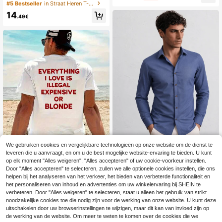
de hals en bergprint
#5 Bestseller
in Straat Heren T-shirts
weetabsorberend, geschikt voor ca
sual uitjes.
14
.49€
We gebruiken cookies en vergelijkbare technologieën op onze website om de dienst te
leveren die u aanvraagt, en om u de best mogelijke website-ervaring te bieden. U kunt
Katoenen overhemd met kraa
NEW
op elk moment "Alles weigeren", "Alles accepteren" of uw cookie-voorkeur instellen.
g, lange mouwen en losse pasvorm,
24
Door "Alles accepteren" te selecteren, zullen we alle optionele cookies instellen, die ons
.20€
gemakkelijk te strijken, voor casual
helpen bij het analyseren van het verkeer, het bieden van verbeterde functionaliteit en
Wit heren-T-shirt met
EU Warehouse
of zakelijk gebruik voor heren
het personaliseren van inhoud en advertenties om uw winkelervaring bij SHEIN te
de opdruk "All I love is illegal or blon
5
.99€
-14%
7.00€
de" - Casual T-shirt met ronde hals
verbeteren. Door "Alles weigeren" te selecteren, staat u alleen het gebruik van strikt
en korte mouwen, strandkleding, co
noodzakelijke cookies toe die nodig zijn voor de werking van onze website. U kunt deze
mfortabel in alle seizoenen.
uitschakelen door uw browserinstellingen te wijzigen, maar dit kan van invloed zijn op
de werking van de website. Om meer te weten te komen over de cookies die we