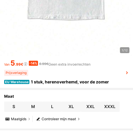
1/12
5
-14%
6.99€
.99€
Geen extra invoerrechten
Van
Prijsverlaging
1 stuk, herenoverhemd, voor de zomer
EU Warehouse
Maat
S
M
L
XL
XXL
XXXL
Maatgids
Controleer mijn maat