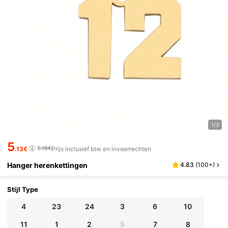
1/3
5
5.18€
.13€
Prijs inclusief btw en invoerrechten
Hanger herenkettingen
4.83
(
100+
)
Stijl Type
4
23
24
3
6
10
11
1
2
5
7
8