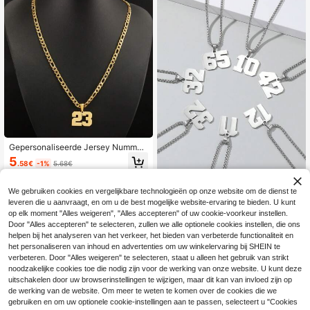
Gepersonaliseerde Jersey Nummer
Kettingen Voor Mannen, Atleten Ro
5
.58€
-1%
5.68€
estvrijstalen Sport Nummer Hanger
Ketting Voor Jongens Honkbal/Bas
ketbal/Voetbal Team Inspiratie Sier
We gebruiken cookies en vergelijkbare technologieën op onze website om de dienst te
aden Met Geschenken
1 stuk herenketting met cijfer, zilver
leveren die u aanvraagt, en om u de best mogelijke website-ervaring te bieden. U kunt
en ketting met atletennummer, roest
4
op elk moment "Alles weigeren", "Alles accepteren" of uw cookie-voorkeur instellen.
.34€
4.38€
vrijstalen hanger, gepersonaliseerd
Door "Alles accepteren" te selecteren, zullen we alle optionele cookies instellen, die ons
sportaccessoire geschikt voor bask
etbal, honkbal, voetbal en andere s
helpen bij het analyseren van het verkeer, het bieden van verbeterde functionaliteit en
porten.
het personaliseren van inhoud en advertenties om uw winkelervaring bij SHEIN te
verbeteren. Door "Alles weigeren" te selecteren, staat u alleen het gebruik van strikt
noodzakelijke cookies toe die nodig zijn voor de werking van onze website. U kunt deze
uitschakelen door uw browserinstellingen te wijzigen, maar dit kan van invloed zijn op
de werking van de website. Om meer te weten te komen over de cookies die we
gebruiken en om uw optionele cookie-instellingen aan te passen, selecteert u "Cookies