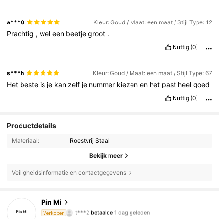
a***0
Kleur: Goud / Maat: een maat / Stijl Type: 12
Prachtig
,
wel
een
beetje
groot
.
Nuttig
(0)
s***h
Kleur: Goud / Maat: een maat / Stijl Type: 67
Het
beste
is
je
kan
zelf
je
nummer
kiezen
en
het
past
heel
goed
Nuttig
(0)
Productdetails
Materiaal:
Roestvrij Staal
Bekijk meer
Veiligheidsinformatie en contactgegevens
Pin Mi
1.8K Volgers
4.80
t***2
betaalde
1 dag geleden
Verkoper