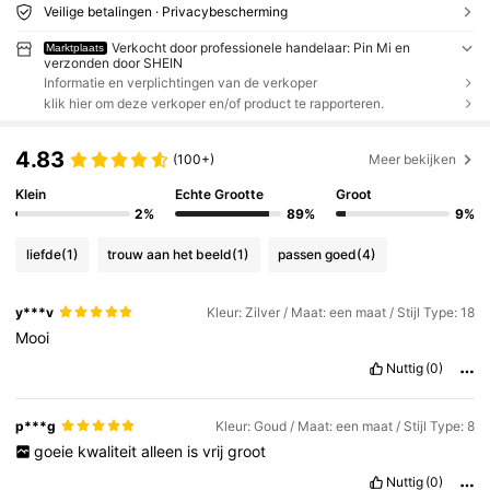
Veilige betalingen · Privacybescherming
Verkocht door professionele handelaar: Pin Mi en
Marktplaats
verzonden door SHEIN
Informatie en verplichtingen van de verkoper
klik hier om deze verkoper en/of product te rapporteren.
4.83
(100+)
Meer bekijken
Klein
Echte Grootte
Groot
2%
89%
9%
liefde
(1)
trouw aan het beeld
(1)
passen goed
(4)
y***v
Kleur: Zilver / Maat: een maat / Stijl Type: 18
Mooi
Nuttig
(0)
p***g
Kleur: Goud / Maat: een maat / Stijl Type: 8
goeie
kwaliteit
alleen
is
vrij
groot
Nuttig
(0)