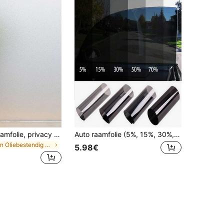
Matte witte raamfolie, privacy matglas isolerende glasfolie, ondoorzichtige zelfklevende deursticker, geschikt voor badkamer, sticker, muursticker, vinylsticker, woondecoratie, lente decoratie, huisvernieuwing, Rama decoratieve sticker, verjaardagscadeau, afstudeerceremonie, kamerdecoratie voor terug naar school, schoolbenodigdheden
Auto raamfolie (5%, 15%, 30%, 50%, 70%VLT), hittebestendige, UV-werende professionele raamfolie, zelfklevende autofolie, zelfklevende raamfolie, bescherming tegen schittering en UV-straling, stickers, muurstickers, vinylstickers voor huisdecoratie, lentedecoratie, verfris uw huis, festivaldecoratie, stickers, cadeaus, verjaardagen, afstuderen
in Oliebestendig Raam Films
5.98€