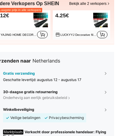
dere Verkopers Op SHEIN
Bekijk alle 2 verkopers
aagste prijs in alle verkopers
.12€
4.25€
YAJING HOME DECORATE
LUCKYYJ Decorative film Store
rzenden naar
Netherlands
Gratis verzending
Geschatte levertijd:
augustus 12 - augustus 17
30-daagse gratis retournering
Onderhevig aan eerlijk gebruiksbeleid
Winkelbeveiliging
Veilige betalingen
Privacybescherming
Verkocht door professionele handelaar: Flying
Marktplaats