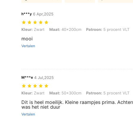
h***y
6 Apr,2025
Kleur: Zwart, Maat: 40x200cm, Patroon: 5 procent VLT
Kleur:
Zwart
Maat:
40x200cm
Patroon:
5 procent VLT
mooi
Vertalen
M***e
4 Jul,2025
Kleur: Zwart, Maat: 50x300cm, Patroon: 5 procent VLT
Kleur:
Zwart
Maat:
50x300cm
Patroon:
5 procent VLT
Dit is heel moeilijk. Kleine raampjes prima. Achter
was het niet duur
Vertalen