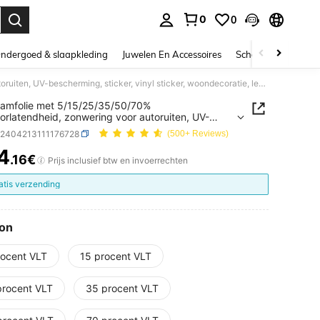
0
0
nden. Press Enter to select.
ndergoed & slaapkleding
Juwelen En Accessoires
Schoonheid & gezo
1 rol raamfolie met 5/15/25/35/50/70% lichtdoorlatendheid, zonwering voor autoruiten, UV-bescherming, sticker, vinyl sticker, woondecoratie, lentedecoratie om je huis meer levendigheid te geven, decoratieve sticker met raammotief
raamfolie met 5/15/25/35/50/70%
oorlatendheid, zonwering voor autoruiten, UV-
rming, sticker, vinyl sticker, woondecoratie,
h2404213111176728
(500+ Reviews)
ecoratie om je huis meer levendigheid te geven,
tieve sticker met raammotief
4
.16€
ICE AND AVAILABILITY
Prijs inclusief btw en invoerrechten
atis verzending
oon
rocent VLT
15 procent VLT
procent VLT
35 procent VLT