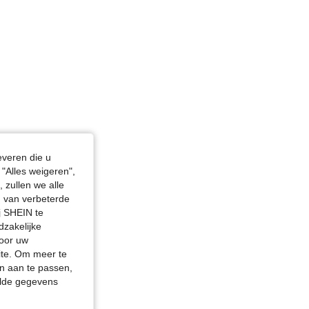
4.80
41
1.2K
4.80
41
1.2K
4.80
41
1.2K
4.80
41
1.2K
everen die u
"Alles weigeren",
 zullen we alle
4.80
41
1.2K
en van verbeterde
j SHEIN te
dzakelijke
door uw
site. Om meer te
n aan te passen,
elde gegevens