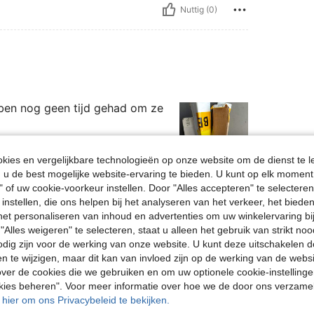
Nuttig (0)
bben nog geen tijd gehad om ze
ies en vergelijkbare technologieën op onze website om de dienst te l
u de best mogelijke website-ervaring te bieden. U kunt op elk moment 
" of uw cookie-voorkeur instellen. Door "Alles accepteren" te selecteren,
Nuttig (0)
 instellen, die ons helpen bij het analyseren van het verkeer, het bied
n het personaliseren van inhoud en advertenties om uw winkelervaring bi
en Bekijken
"Alles weigeren" te selecteren, staat u alleen het gebruik van strikt noo
odig zijn voor de werking van onze website. U kunt deze uitschakelen 
en te wijzigen, maar dit kan van invloed zijn op de werking van de web
ver de cookies die we gebruiken en om uw optionele cookie-instellinge
okies beheren". Voor meer informatie over hoe we de door ons verzam
u hier om ons Privacybeleid te bekijken.