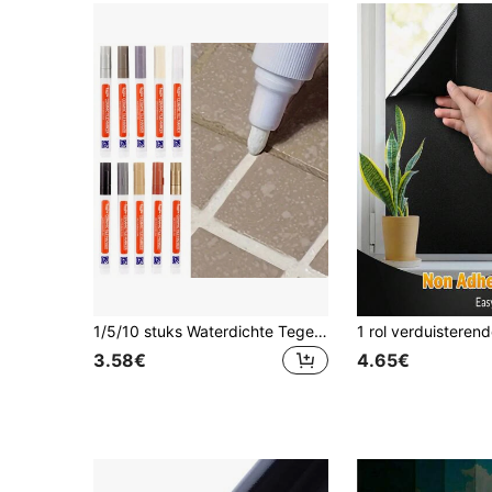
1/5/10 stuks Waterdichte Tegelvoegstift, Witte Tegelreparatiestift met Schimmelwerende Vuller, Gebruiksvriendelijke Gelvoegstift voor Badkamer- en Keukentegels, Vloertegelscheuren, Stickers, Muurstickers, Vinylstickers, Woondecoratie, Lentedecoraties om je huis op te frissen, Rama Decoratieve Stickers, Keukenaccessoires, Badkameraccessoires, Kamerdecoratie, Badkamerdecoratie, Woondecoratie
3.58€
4.65€