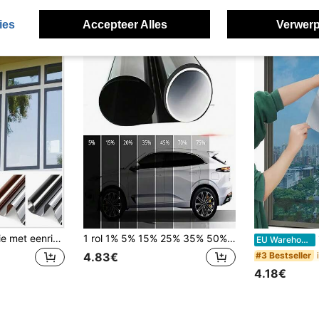
ies
Accepteer Alles
Verwerp
Raamfolie, raamfolie met eenrichtingsspiegel, privacy overdag en 's nachts, zonwerende reflecterende decoratieve glasfolie, warmteregulerend anti-UV, stickers, muurstickers, vinyl stickers voor huisdecoraties, lentedecoratie-artikelen, verfris uw huis, Rama decoratiestickers, cadeaus, verjaardag, afstuderen, keukenaccessoires, keuken, badkameraccessoires, kamerdecoratie, badkamerdecoratie, huisdecoratie
1 rol 1% 5% 15% 25% 35% 50% 70% VLT raamfolie voor auto's Raam privacyfolie Hittewerende UV-werende krasbestendige verduisterende auto Auto voorruit Zonneschermfolie Stickers Sticker Gepersonaliseerde stickers
1 r
EU Warehouse
#3 Bestseller
4.83€
4.18€