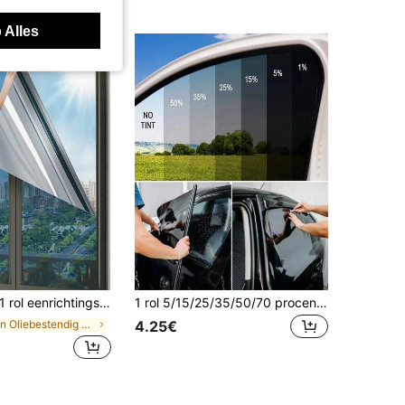
 Alles
ol eenrichtingsraamfolie, spiegelend getint glas voor thuis en kantoor, reflecterende warmtebeheersing anti-UV glasdeursticker, muursticker, vinylsticker, Rama-decoratiestickers, keuken- en badkameraccessoires, kamerdecoratie, huisdecoratie, esthetisch huis
1 rol 5/15/25/35/50/70 procent VLT raamfolie glassticker zonweringfolie voor auto UV-beschermer folies stickerfolie kamerdecoratie muurdecoratie muursticker stickers gepersonaliseerde stickers
in Oliebestendig Raam Films
4.25€