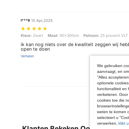
l***9
10 Apr,2025
Kleur: Zwart, Maat: 90x300cm, Patroon: 25 procent VLT
Kleur:
Zwart
Maat:
90x300cm
Patroon:
25 procent VLT
ik kan nog niets over de kwaliteit zeggen wij he
open te doen
Vertalen
We gebruiken cook
aanvraagt, en om 
"Alles accepteren
optionele cookies
functionaliteit e
Meer Beoordeling
verbeteren. Door 
cookies toe die n
browserinstelling
weten te komen o
selecteert u "Co
verwerken,
klikt 
Klanten Bekeken Ook