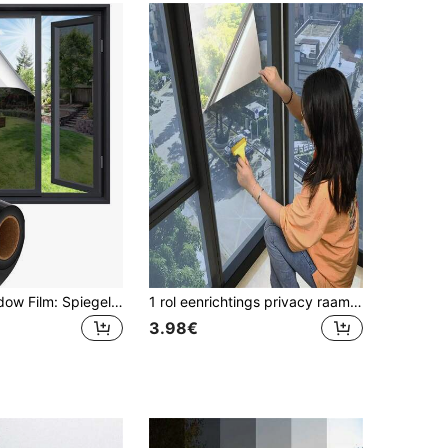
One Way Window Film: Spiegelende raamfolie Privacy Warmteregulerend UV-werende raamfolie Beveiligingsraamfolie Zonwerend voor thuis, kantoor (zwart-zilver), stickers, muurstickers, vinyl stickers voor huisdecoraties, lentedecoratie-artikelen Verfris uw huis, Rama decoratiestickers Cadeaus Verjaardag Afstuderen
1 rol eenrichtings privacy raamfolie, daglicht spiegelreflecterende warmtecontrole UV zonblokkerende vinyl zelfklevende raamfolie voor thuis en kantoor
3.98€