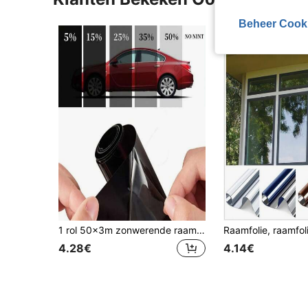
Beheer Cook
1 rol 50x3m zonwerende raamfolie, UV-bescherming, hitte- en UV-blokkerende glassticker, krasbestendig VLT 1%-50% autofolies, stickers, muurstickers, vinyl stickers voor huisdecoraties, lentedecoratie-artikelen, verfris uw huis, festivaldecoratiestickers, cadeaus, verjaardagen, afstuderen
4.28€
4.14€