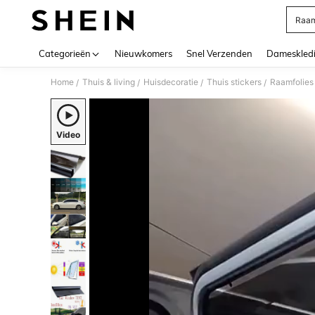
Raam
Use up 
Categorieën
Nieuwkomers
Snel Verzenden
Dameskled
Home
Thuis & living
Huisdecoratie
Thuis stickers
Raamfolies
/
/
/
/
Video