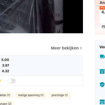
An
L
4
Ve
Meer bekijken
5.00
3.97
4.32
elijk (1)
matige spanning (1)
prachtige (1)
angen (2)