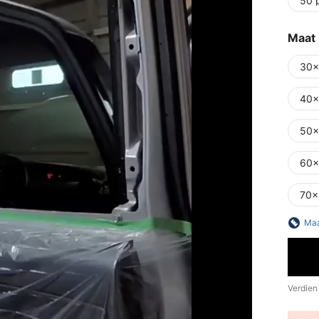
50 
Maat
30x
40
50
60
70
Maa
Verdien