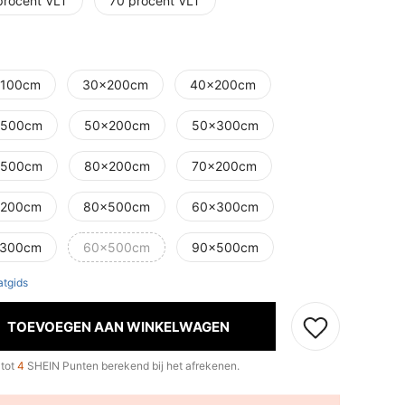
procent VLT
70 procent VLT
100cm
30x200cm
40x200cm
x500cm
50x200cm
50x300cm
x500cm
80x200cm
70x200cm
x200cm
80x500cm
60x300cm
x300cm
60x500cm
90x500cm
tgids
TOEVOEGEN AAN WINKELWAGEN
 tot
4
SHEIN Punten berekend bij het afrekenen.