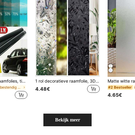
1 rol zwarte auto raamfolies, tintfolie, rol auto, huisdecoratie, raamfolie, zonwerende uv-bescherming, raamstickers, VLT 5%-70% autofolies, stickers, muurstickers, vinyl stickers voor huisdecoraties, lentedecoratie-artikelen, verfris uw huis, Rama decoratie stickers, cadeaus, verjaardag, afstuderen
1 rol decoratieve raamfolie, 3D-sticker van glas-in-lood, anti-UV-zonwering en hittebeheersing voor thuis, stickers, muurstickers, vinylstickers voor huisdecoraties, lentedecoratie-artikelen verfrissen uw huis, Rama-decoratiestickers
in Oliebestendig Raam Films
#2 Bestseller
4.48€
4.65€
Bekijk meer