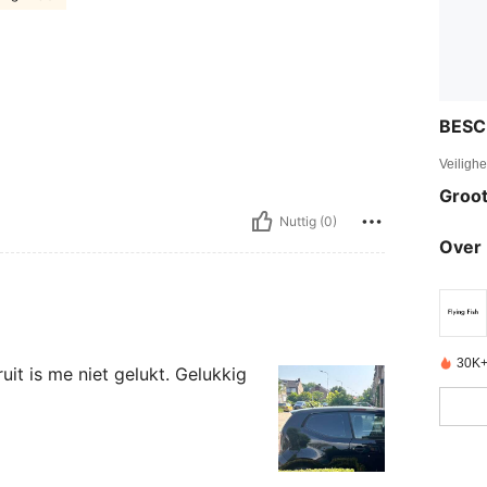
BESC
Veiligh
Groot
Nuttig (0)
Over 
30K+
ruit is me niet gelukt. Gelukkig