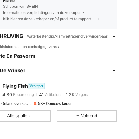
Fish
Schepen van SHEIN
Informatie en verplichtingen van de verkoper
klik hier om deze verkoper en/of product te rapporteren.
HRIJVING
Waterbestendig,Vlamvertragend,verwijderbaar,oliedicht /waterbe
eidsinformatie en contactgegevens
4.80
41
1.2K
te En Pasvorm
De Winkel
4.80
41
1.2K
Flying Fish
Verkoper
4.80
41
1.2K
Beoordeling
Artikelen
Volgers
i***s
betaalde
1 dag geleden
 Onlangs verkocht
5K+ Opnieuw kopen
4.80
41
1.2K
Alle spullen
Volgend
4.80
41
1.2K