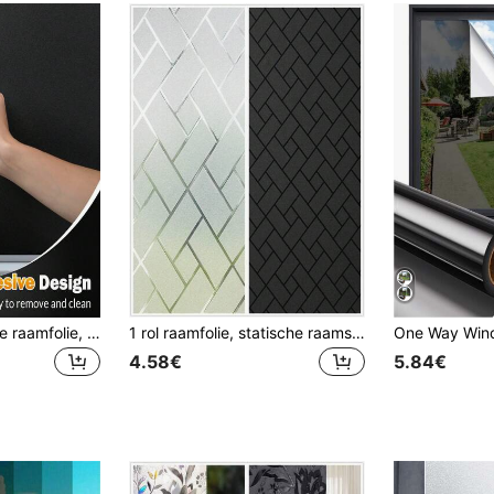
1 rol verduisterende raamfolie, zonwerende raambescherming voor glas, verwijderbare ondoorzichtige verduisterende raambekleding, donkere verduisterende raambekleding, tinten voor overdag, slaapverlichting, stickers, muurstickers, vinyl stickers voor huisdecoratie, lentedecoratie-artikelen, verfris uw huis, Rama decoratiestickers
1 rol raamfolie, statische raamsticker van matglas, vinylbekleding voor thuis, kantoor, badkamerdecoratie, stickers, muursticker, vinylsticker voor huisdecoratie, lentedecoratie-artikelen verfrissen uw huis, Rama decoratiestickers
4.58€
5.84€