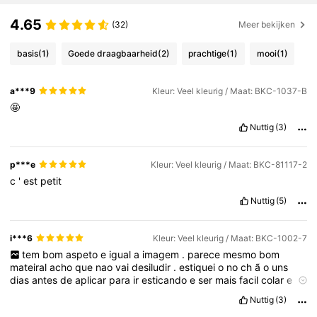
4.65
(32)
Meer bekijken
basis
(1)
Goede draagbaarheid
(2)
prachtige
(1)
mooi
(1)
a***9
Kleur: Veel kleurig / Maat: BKC-1037-B
🤩
Nuttig
(3)
p***e
Kleur: Veel kleurig / Maat: BKC-81117-2
c
'
est
petit
Nuttig
(5)
i***6
Kleur: Veel kleurig / Maat: BKC-1002-7
tem
bom
aspeto
e
igual
a
imagem
.
parece
mesmo
bom
mateiral
acho
que
nao
vai
desiludir
.
estiquei
o
no
ch
ã
o
uns
dias
antes
de
aplicar
para
ir
esticando
e
ser
mais
facil
colar
e
fixar
bem
.
vamos
ver
!
Nuttig
(3)