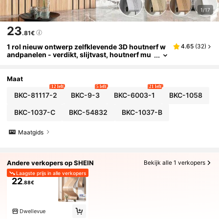
1/17
23
.81€
1 rol nieuw ontwerp zelfklevende 3D houtnerf w
4.65
(
32
)
andpanelen - verdikt, slijtvast, houtnerf mu
urstickers, eenvoudig te installeren, geschi
kt voor doe-het-zelfprojecten, toepasbaar op w
oonkamer, slaapkamer, keuken, badkamer en an
Maat
dere binnenmuurdecoraties, afwasbaar
12 left
5 left
21 left
BKC-81117-2
BKC-9-3
BKC-6003-1
BKC-1058
BKC-1037-C
BKC-54832
BKC-1037-B
Maatgids
Andere verkopers op SHEIN
Bekijk alle 1 verkopers
Laagste prijs in alle verkopers
22
.88€
Dwellevue