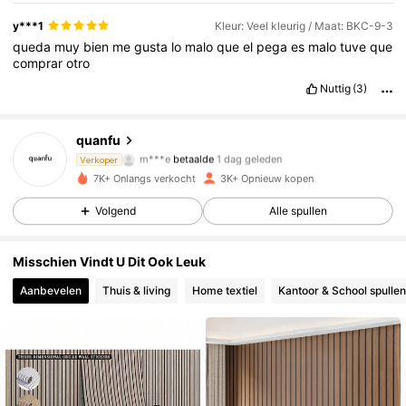
y***1
Kleur: Veel kleurig / Maat: BKC-9-3
queda
muy
bien
me
gusta
lo
malo
que
el
pega
es
malo
tuve
que
comprar
otro
Nuttig
(3)
quanfu
953 Volgers
4.76
m***e
betaalde
1 dag geleden
Verkoper
7K+ Onlangs verkocht
3K+ Opnieuw kopen
953 Volgers
4.76
Volgend
Alle spullen
953 Volgers
4.76
Misschien Vindt U Dit Ook Leuk
953 Volgers
4.76
Aanbevelen
Thuis & living
Home textiel
Kantoor & School spullen
953 Volgers
4.76
953 Volgers
4.76