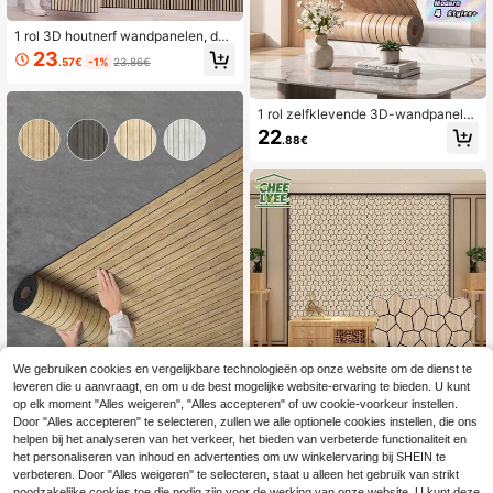
1 rol 3D houtnerf wandpanelen, doe
-het-zelf wandpanelen voor woona
23
.57€
-1%
23.86€
ccessoires, plafond, muurstickers, t
v-achtergrond, sticker voor woona
ccessoires, 15,74 inch * 118,1 inch
1 rol zelfklevende 3D-wandpanele
n met houtnerfmotief - Verdikte, slijt
22
.88€
vaste muurstickers met houtnerfpat
roon, eenvoudig aan te brengen, ge
schikt voor doe-het-zelfprojecten, t
oepasbaar voor woonkamer, slaapk
amer, keuken, badkamer en andere
binnenwanden, afwasbaar
We gebruiken cookies en vergelijkbare technologieën op onze website om de dienst te
leveren die u aanvraagt, en om u de best mogelijke website-ervaring te bieden. U kunt
op elk moment "Alles weigeren", "Alles accepteren" of uw cookie-voorkeur instellen.
1 stuk 15,7 inch x 118 inch / 13 vierk
15 stuks 30x30 cm, behang met af
Door "Alles accepteren" te selecteren, zullen we alle optionele cookies instellen, die ons
ante voet dik vinyl behang met hout
pelbare en plakbare laag, 3D bakst
29 over
5 over
helpen bij het analyseren van het verkeer, het bieden van verbeterde functionaliteit en
nerfpatroon, waterdicht zelfklevend
enen muurpanelen, akoestische mu
het personaliseren van inhoud en advertenties om uw winkelervaring bij SHEIN te
21
32
gestreept tegelbehang voor keuke
urpanelen, zelfklevend behang, wat
.98€
.40€
verbeteren. Door "Alles weigeren" te selecteren, staat u alleen het gebruik van strikt
n, woonkamer, kantoor en slaapka
erdichte achterwand voor keuken,
noodzakelijke cookies toe die nodig zijn voor de werking van onze website. U kunt deze