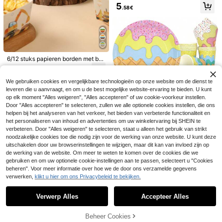
n verjaardagsfeest, papieren servie
5
s voor een babyshower of gender r
.58€
eveal party, zwart-wit geblokte pa
pieren kommetjes, papieren ijsbeke
rs, popcornbakjes, voedselcontaine
rs
6/12 stuks papieren borden met bo
5
uwvoertuigthema, wegwerpbordjes
4
.28€
en kommetjes met bouwvoertuigpa
12/24 stuks 7/9 inch papieren borde
1 stuk 220*130cm Wegwerp plastic
troon, tafelgerei voor verjaardagsfe
We gebruiken cookies en vergelijkbare technologieën op onze website om de dienst te
n met citroenpatroon, kleurrijk bedr
tafelkleed met citroentegelpatroon,
40 over
5
est met bouwvoertuigthema, decor
.03€
leveren die u aanvraagt, en om u de best mogelijke website-ervaring te bieden. U kunt
ukt materiaal, geschikt voor feestca
rechthoekig plastic tafelkleed, feest
atie voor restaurant, keuken en eet
4
deaus, tafeldecoratie, cadeaus voor
artikelen voor verjaardagen, decora
op elk moment "Alles weigeren", "Alles accepteren" of uw cookie-voorkeur instellen.
.98€
-1%
5.08€
tafel voor verjaardagsfeest en gend
kinderen, vakantiecadeaus, picknic
tie voor keuken- en eettafel, woond
Door "Alles accepteren" te selecteren, zullen we alle optionele cookies instellen, die ons
er reveal party met bouwvoertuigth
k, kamperen, verjaardagsfeest, bruil
ecoratie, waterdicht en vlekbesten
helpen bij het analyseren van het verkeer, het bieden van verbeterde functionaliteit en
ema, voedselcontainers, papieren f
Bespaar 0.05€
oft, tuinfeest, tuinbarbecue
dig, gemakkelijk schoon te maken
riet- en popcornbakjes, popcornem
het personaliseren van inhoud en advertenties om uw winkelervaring bij SHEIN te
mer voor filmavond thuis, feestben
10 stuks/20 stuks/50 stuks/80 stuk
verbeteren. Door "Alles weigeren" te selecteren, staat u alleen het gebruik van strikt
odigdheden, feestcadeautjes
s ijsverjaardagsfeestjes, ijs, wegwe
noodzakelijke cookies toe die nodig zijn voor de werking van onze website. U kunt deze
4
.63€
-1%
4.68€
rpservies, feestpapieren borden, be
uitschakelen door uw browserinstellingen te wijzigen, maar dit kan van invloed zijn op
kers, servetten, tafeldecoraties voo
de werking van de website. Om meer te weten te komen over de cookies die we
r zomerverjaardagen, zoetigheid, e
gebruiken en om uw optionele cookie-instellingen aan te passen, selecteert u "Cookies
en of twee, zomerse ijsfeestbenodi
beheren". Voor meer informatie over hoe we de door ons verzamelde gegevens
gdheden
verwerken,
klikt u hier om ons Privacybeleid te bekijken.
Toon vergelijkbare artikelen die op voorraad zijn
Zie alle
Verwerp Alles
Accepteer Alles
Sorry, dit product is uitverkocht.
10/20/50 stuks, blauwe papieren b
4
Beheer Cookies
UITVERKOCHT
orden, bekers en servetten met bloe