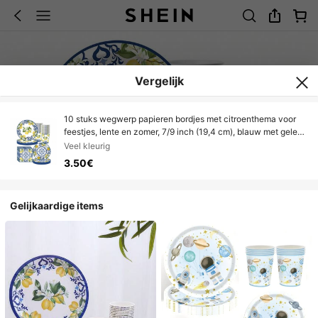
Vergelijk
10 stuks wegwerp papieren bordjes met citroenthema voor
feestjes, lente en zomer, 7/9 inch (19,4 cm), blauw met gele
tegels, geschikt voor desserts, picknicks, buitenfeesten,
Veel kleurig
verjaardagsfeesten en zomerse buitenfeesten.
3.50€
Gelijkaardige items