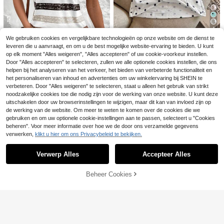
The Weekndd After H
EU Warehouse
ours Til Dawn Tour Oversized Wit U
#5 Bestseller
in Schattig hoor Vrouwen T-shirts
nisex T-shirt, Dubbelzijdig bedrukt,
29
15
.96€
-1%
16.17€
Groot metallic XO-logo, Hart op de
4
voorkant, Tourtitel, Lijst met steden
Coolane
We gebruiken cookies en vergelijkbare technologieën op onze website om de dienst te
op de achterkant, Streetwear Pop
Franclia Casual veelz
Coolane Dames lente/
EU Warehouse
EU Warehouse
leveren die u aanvraagt, en om u de best mogelijke website-ervaring te bieden. U kunt
ijdige dames tanktop met polkadot
16
zomer vintage preppy crop top met
#2 Bestseller
in Mouwloos Vrouwen T-shirts
.33€
op elk moment "Alles weigeren", "Alles accepteren" of uw cookie-voorkeur instellen.
print en bh-cups
ruitjespatroon, losse crop top, rode
13
.36€
13.49€
Door "Alles accepteren" te selecteren, zullen we alle optionele cookies instellen, die ons
blouse voor Oud en Nieuw
4
helpen bij het analyseren van het verkeer, het bieden van verbeterde functionaliteit en
het personaliseren van inhoud en advertenties om uw winkelervaring bij SHEIN te
EMERY ROSE Color B
EU Warehouse
verbeteren. Door "Alles weigeren" te selecteren, staat u alleen het gebruik van strikt
12
lock gestreepte vleermuismouwen
.99€
T-shirt voor de zomer Grafische T-
noodzakelijke cookies toe die nodig zijn voor de werking van onze website. U kunt deze
shirts Dames Tops
uitschakelen door uw browserinstellingen te wijzigen, maar dit kan van invloed zijn op
de werking van de website. Om meer te weten te komen over de cookies die we
gebruiken en om uw optionele cookie-instellingen aan te passen, selecteert u "Cookies
beheren". Voor meer informatie over hoe we de door ons verzamelde gegevens
verwerken,
klikt u hier om ons Privacybeleid te bekijken.
Toon vergelijkbare artikelen die op voorraad zijn
Zie alle
Verwerp Alles
Accepteer Alles
Sorry, dit product is uitverkocht.
Beheer Cookies
UITVERKOCHT
9
Muchica
Muchica Dames T-shi
EU Warehouse
36
13
rt met blauwe strepen en korte mou
.99€
wen, los model, nieuw in de collecti
#Rommelig chic
e voor de zomer.
Scuffers