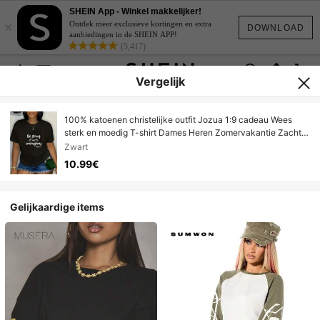
SHEIN App - Winkel makkelijker!
×
Ontdek meer exclusieve kortingen en extra
DOWNLOAD
aanbiedingen in de SHEIN APP!
(5,417)
Vergelijk
100% katoenen christelijke outfit Jozua 1:9 cadeau Wees
sterk en moedig T-shirt Dames Heren Zomervakantie Zacht
T-shirt Relaxte pasvorm Klassieke comfortabele tops
Zwart
10.99€
Gelijkaardige items