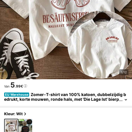
1/12
5
.99€
Van
Zomer-T-shirt van 100% katoen, dubbelzijdig b
EU Warehouse
edrukt, korte mouwen, ronde hals, met 'Die Lage Ist' bierp
rint, normale pasvorm en licht elastisch voor extra comfo
rt.
Kleur: Wit