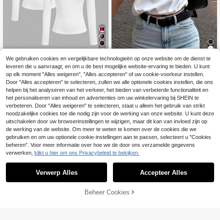
28
We gebruiken cookies en vergelijkbare technologieën op onze website om de dienst te
SHEIN EZwear 3-deli
Women's Casual Grap
EU Warehouse
EU Warehouse
leveren die u aanvraagt, en om u de best mogelijke website-ervaring te bieden. U kunt
ge damesset met ronde hals, casual
hic Print Crew Neck Short Sleeve T
20
11
op elk moment "Alles weigeren", "Alles accepteren" of uw cookie-voorkeur instellen.
.78€
-1%
20.99€
.64€
en lange mouwen, geschikt voor he
-Shirt Loose Fit Soft Breathable Fab
Door "Alles accepteren" te selecteren, zullen we alle optionele cookies instellen, die ons
rfst/winter
ric Basic Tee Top for Daily Wear Su
mmer Spring Outfits Versatile Easy t
helpen bij het analyseren van het verkeer, het bieden van verbeterde functionaliteit en
o Match with Jeans Shorts Skirts
het personaliseren van inhoud en advertenties om uw winkelervaring bij SHEIN te
verbeteren. Door "Alles weigeren" te selecteren, staat u alleen het gebruik van strikt
noodzakelijke cookies toe die nodig zijn voor de werking van onze website. U kunt deze
uitschakelen door uw browserinstellingen te wijzigen, maar dit kan van invloed zijn op
de werking van de website. Om meer te weten te komen over de cookies die we
gebruiken en om uw optionele cookie-instellingen aan te passen, selecteert u "Cookies
beheren". Voor meer informatie over hoe we de door ons verzamelde gegevens
verwerken,
klikt u hier om ons Privacybeleid te bekijken.
Verwerp Alles
Accepteer Alles
TOEVOEGEN AAN
Beheer Cookies
SHOP NU
WINKELWAGEN