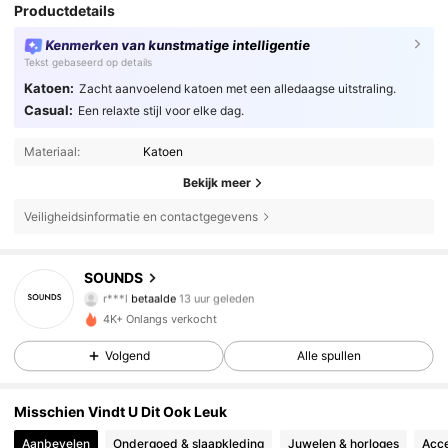
Productdetails
Kenmerken van kunstmatige intelligentie
Tekst gebaseerd op details
Katoen:
Zacht aanvoelend katoen met een alledaagse uitstraling.
Casual:
Een relaxte stijl voor elke dag.
Materiaal:
Katoen
Bekijk meer
Veiligheidsinformatie en contactgegevens
176 Volgers
4.67
SOUNDS
r***l
betaalde
13 uur geleden
a***2
gevolgd
1 dag geleden
4K+ Onlangs verkocht
176 Volgers
4.67
Volgend
Alle spullen
176 Volgers
4.67
Misschien Vindt U Dit Ook Leuk
176 Volgers
4.67
Aanbevelen
Ondergoed & slaapkleding
Juwelen & horloges
Acce