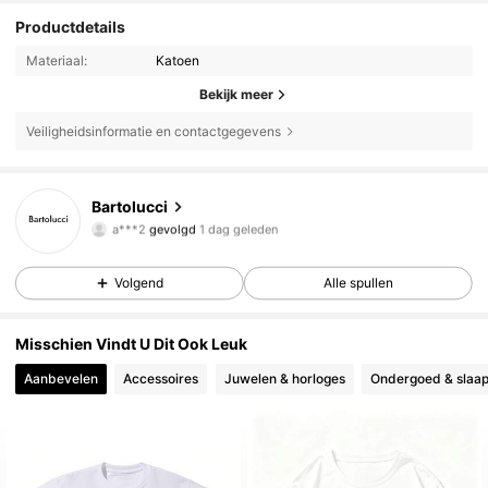
Productdetails
Materiaal:
Katoen
Bekijk meer
Veiligheidsinformatie en contactgegevens
Bartolucci
69 Volgers
4.90
a***2
gevolgd
1 dag geleden
69 Volgers
4.90
69 Volgers
4.90
Volgend
Alle spullen
69 Volgers
4.90
Misschien Vindt U Dit Ook Leuk
69 Volgers
4.90
Aanbevelen
Accessoires
Juwelen & horloges
Ondergoed & slaap
69 Volgers
4.90
69 Volgers
4.90
69 Volgers
4.90