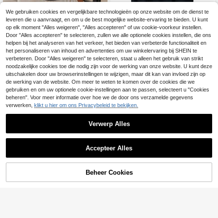
We gebruiken cookies en vergelijkbare technologieën op onze website om de dienst te
leveren die u aanvraagt, en om u de best mogelijke website-ervaring te bieden. U kunt
Sinye Tekstil
op elk moment "Alles weigeren", "Alles accepteren" of uw cookie-voorkeur instellen.
Grappig T-shirt voor
Casual heren poloshirt met kor
EU Warehouse
Door "Alles accepteren" te selecteren, zullen we alle optionele cookies instellen, die ons
NEW
5
mannen - 180 g zwaar katoen, zwa
te mouwen voor de zomer, gebordu
16 over
helpen bij het analyseren van het verkeer, het bieden van verbeterde functionaliteit en
.40€
-16%
6.49€
rt shirt met 6 speelse cyperse prints
urd met contrasterende bies
32
het personaliseren van inhoud en advertenties om uw winkelervaring bij SHEIN te
.99€
- Populair item
verbeteren. Door "Alles weigeren" te selecteren, staat u alleen het gebruik van strikt
noodzakelijke cookies toe die nodig zijn voor de werking van onze website. U kunt deze
uitschakelen door uw browserinstellingen te wijzigen, maar dit kan van invloed zijn op
de werking van de website. Om meer te weten te komen over de cookies die we
gebruiken en om uw optionele cookie-instellingen aan te passen, selecteert u "Cookies
beheren". Voor meer informatie over hoe we de door ons verzamelde gegevens
verwerken,
klikt u hier om ons Privacybeleid te bekijken.
Verwerp Alles
Accepteer Alles
TOEVOEGEN AAN
Beheer Cookies
SHOP NU
WINKELWAGEN
Heren zomer T-shirt,
EU Warehouse
5
T-shirt met verlaagde schouders en
.99€
-18%
7.35€
Kerstshirt voor heren
EU Warehouse