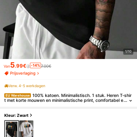
1/10
5
.99€
-14%
7.00€
Van
Prijsverlaging
Verw. 4-5 werkdagen
100% katoen. Minimalistisch. 1 stuk. Heren T-shir
EU Warehouse
t met korte mouwen en minimalistische print, comfortabel e
n ademend, geschikt voor de zomer, modieus. Vintage zo
mer T-shirt.
Kleur: Zwart