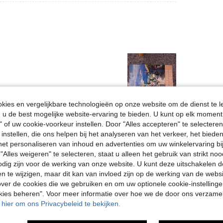
ies en vergelijkbare technologieën op onze website om de dienst te l
u de best mogelijke website-ervaring te bieden. U kunt op elk moment 
Nuttig (0)
" of uw cookie-voorkeur instellen. Door "Alles accepteren" te selecteren,
 instellen, die ons helpen bij het analyseren van het verkeer, het bied
en Bekijken
n het personaliseren van inhoud en advertenties om uw winkelervaring bi
"Alles weigeren" te selecteren, staat u alleen het gebruik van strikt noo
odig zijn voor de werking van onze website. U kunt deze uitschakelen 
en te wijzigen, maar dit kan van invloed zijn op de werking van de web
ver de cookies die we gebruiken en om uw optionele cookie-instellinge
okies beheren". Voor meer informatie over hoe we de door ons verzam
u hier om ons Privacybeleid te bekijken.