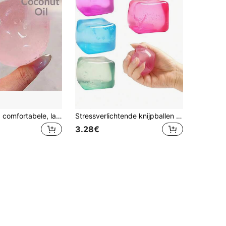
1 stuk zachte, comfortabele, langzaam terugspringende maltpoeder blauwe kristal grote appel, extra grote vloeibare kaasbal met ultradunne plakkerige huid, plastic crèmetextuur knijpbal - stressverlichtende stuiterbal grote maat langzaam terugspringend decompressiespeelgoed extra grote vloeibare maltose kokosolie decompressiespeelgoed zachte daifuku knijpbal
Stressverlichtende knijpballen handbediende desktopkubus sensorische fidgetballen voor ontspanning vierkante knijpballen stressverlichtende kubus voor mannen vrouwen familiefeesten vakantiefeesten als vakantiecadeaus feestcadeaus klasbeloningen
3.28€