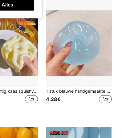
 Alles
1 stuk reusachtig kaas squishy speelgoed, handgemaakte kokosolie knijpbal, kneedbaar met langzame terugvering, geschikt voor meisjes, stressverlichtend speelgoed voor tieners, cadeau, knijpspeelgoed - paascadeau - verjaardagscadeau - kerstcadeau - vakantiecadeau, esthetisch
1 stuk blauwe handgemaakte knijpbal van kokosolie, 6 cm rond, stressverlichtend knuffeltje, geschikt als vakantiecadeau, leuk cadeau, verjaardagscadeau, Valentijnsdag/Nieuwjaar/Moederdag/Afstudeerfeestje en schattig klein item
4.28€