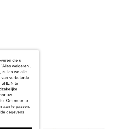
everen die u
"Alles weigeren",
 zullen we alle
en van verbeterde
j SHEIN te
dzakelijke
door uw
site. Om meer te
n aan te passen,
elde gegevens