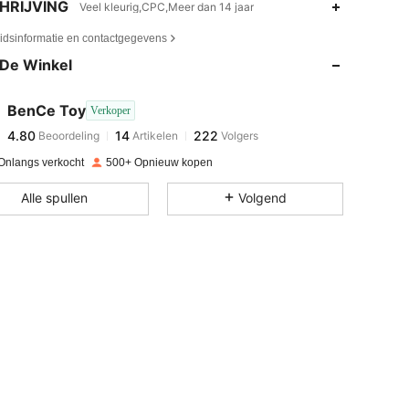
HRIJVING
Veel kleurig,CPC,Meer dan 14 jaar
4.80
14
222
eidsinformatie en contactgegevens
De Winkel
4.80
14
222
BenCe Toy
Verkoper
4.80
14
222
Beoordeling
Artikelen
Volgers
m***1
betaalde
1 dag geleden
Onlangs verkocht
500+ Opnieuw kopen
4.80
14
222
Alle spullen
Volgend
4.80
14
222
4.80
14
222
4.80
14
222
4.80
14
222