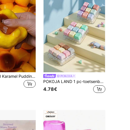
Slow Rebound Karamel Pudding Stressbal, Zachte Knapperige Kralen Gevulde Kleverige Siliconen Knijpbal, Realistisch Voedsel Dessert Handgemaakt Vingertop Speelgoed, Volwassenen Angstverlichting En Feestcadeau
POKOJA
POKOJA LAND 1 pc-toetsenbord-fidgetspeelgoed, fidget-klikkertoetsenbord-fidgetsleutelhanger, knop-fidgetcadeaus voor volwassenen om stress te verlichten en de tijd te doden
4.78€