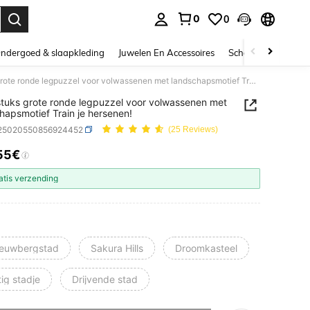
0
0
nden. Press Enter to select.
ndergoed & slaapkleding
Juwelen En Accessoires
Schoonheid & gezo
1000 stuks grote ronde legpuzzel voor volwassenen met landschapsmotief Train je hersenen!
tuks grote ronde legpuzzel voor volwassenen met
hapsmotief Train je hersenen!
l25020550856924452
(25 Reviews)
55€
ICE AND AVAILABILITY
atis verzending
euwbergstad
Sakura Hills
Droomkasteel
ig stadje
Drijvende stad