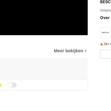
BESC
Veiligh
Over 
5K+ 
Meer bekijken