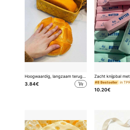
Hoogwaardig, langzaam terugverend, zacht ananasvormig knijpspeeltje, stressverlichtend speeltje, uniek verjaardagscadeau
#8 Bestseller
3.84€
10.20€