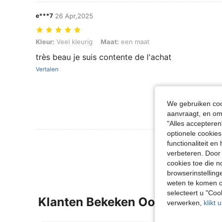
e***7
26 Apr,2025
Kleur: Veel kleurig, Maat: een maat
Kleur:
Veel kleurig
Maat:
een maat
très beau je suis contente de l'achat
Vertalen
We gebruiken cook
aanvraagt, en om 
"Alles accepteren
optionele cookies
Meer Beoordeling
functionaliteit e
verbeteren. Door 
cookies toe die n
browserinstelling
weten te komen o
selecteert u "Co
Klanten Bekeken Ook
verwerken,
klikt 