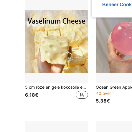
Beheer Cook
5 cm roze en gele kokosolie en kaaspoeder TPR langzaam terugspringend speelgoed, melkgeur, geschikt als vakantiecadeau, leuk en schattig cadeau, verjaardagscadeau, paascadeau, Halloweencadeau, kerstcadeau, feestcadeau, inktvis, inktvisspeelgoed, inktvis stressspeelgoed, dumpling inktvis, speelgoed voor volwassenen
40 over
6.18€
5.38€