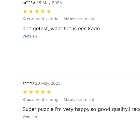
m***b
28 May,2025
Kleur: Veel kleurig, Maat: een maat
Kleur:
Veel kleurig
Maat:
een maat
niet getest, want het is een kado
Vertalen
s***0
20 May,2025
Kleur: Veel kleurig, Maat: een maat
Kleur:
Veel kleurig
Maat:
een maat
Super puzzle,i'm very happy,so good quality,i r
Vertalen