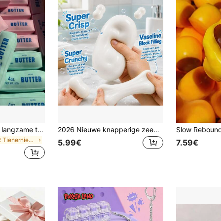
Zacht knijpbal met langzame terugslag, roze boterstok, stressverlichtend, zacht elastisch knijpspeelgoed, 4 oz gezouten speelgoed, perfect voor vakantiecadeaus, leuke en schattige cadeaus, verjaardagscadeaus, paascadeaus, Halloween-cadeaus, kerstcadeaus, feestcadeaus, squishy, squishy speelgoed, squishy stressspeelgoed, dumpling squish, speelgoed voor volwassen vrouwen, crunchy squish, crunchy botersquish, knijp, slushy bal
2026 Nieuwe knapperige zeepachtige stressbal, zachte knijpbal met langzame terugslag in de vorm van zeep, knapperig knijpgevoel, zachte schattige romige aanraking vingertop speelgoed, ASMR sensorische anti-stress vakantiecadeau, creatieve verrassing, perfect cadeau voor terug naar school
in TPR Tienernieuwigheid en grappenspeelgoed
5.99€
7.59€