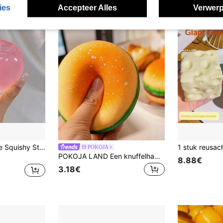
ies
Accepteer Alles
Verwerp
Ocean Green Apple Squishy Stress Relief Knijpspeeltje, Kneedbaar met Langzame Terugslag
POKOJA
POKOJA LAND Een knuffelhamburger, realistisch en schattig, stressverlichtend, friemelspeeltje, zacht speeltje dat langzaam terugveert, speeltje voor tieners, een geweldig cadeau voor feestjes, verjaardagen en de feestdagen.
8.88€
3.18€