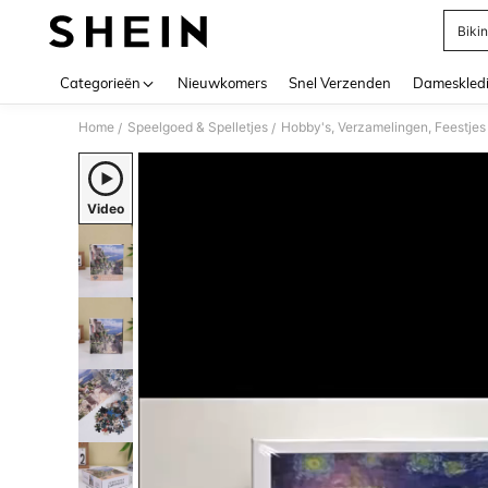
Bikin
Use up 
Categorieën
Nieuwkomers
Snel Verzenden
Dameskled
Home
Speelgoed & Spelletjes
Hobby's, Verzamelingen, Feestjes
/
/
Video