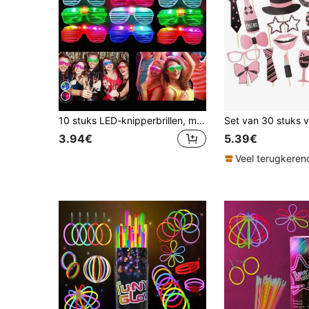
10 stuks LED-knipperbrillen, meerkleurige getinte lenzen, draadloze lichtgevende brillen, geschikt voor donkere feesten, neonfeesten, bruiloften, verjaardagen, straatfestivals, acryl LED-brillen voor verjaardagsfeesten, gala's, Pasen, Moederdag, lenteversiering, afstuderen en meer gelegenheden.
3.94€
5.39€
Veel terugkeren