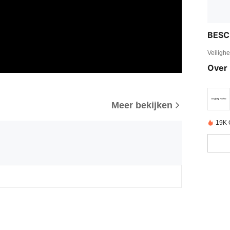
BESC
Veiligh
Over 
Meer bekijken
19K 