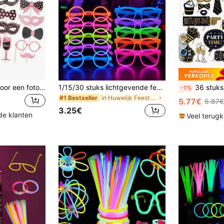
5
Set van 30 stuks voor een fotohokje, verjaardag, fotohokje, afstudeerfeestdecoraties, verjaardagsaccessoires, rekwisieten voor foto's, bruiloft, nieuwjaar, verjaardagsfeestjes, Kerstmis
1/15/30 stuks lichtgevende feestbrillen, fluorescerende feestbrillen, kleurrijke neon glow feestbrillen, kleurveranderende lichtgevende brillen, geschikt voor bars, KTV's, feesten en fotobooths, concert - plastic materiaal, geen stroom nodig - geen veren, Halloween
36 stuks Zwarte & Zilveren Verjaardagsfotoka
-1%
in Huwelijk Feest Geluidsmakers
#1 Bestseller
5.77€
5.87€
3.25€
de klanten
Veel terug