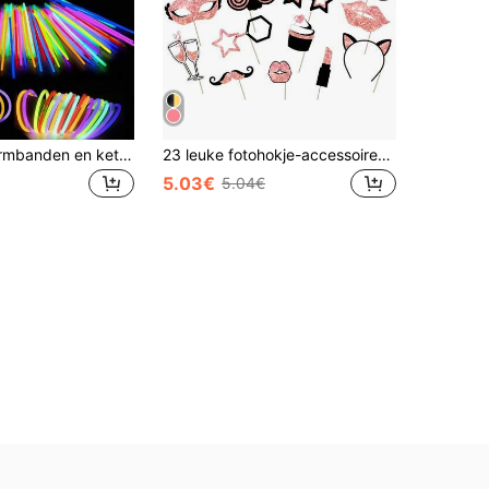
Glow Sticks armbanden en kettingen, Glow in the Dark feestgunsten, Neon Party Glow kettingen en Glow armbanden met connectoren voor Pasen, Kerstmis, Halloween benodigdhedenpakket, Nieuwjaar, verjaardagsfeestjes, thuiskomst, singlefeestjes, feestdagen, festivals en voetbalfeestbenodigdheden.
23 leuke fotohokje-accessoires, verjaardags-, bruilofts- en feestartikelen, gemaskerde bal-, disco- en carnavalsdecoraties, inclusief hoeden, lippenstift, stropdassen en kroontjes (roségoud)
5.03€
5.04€