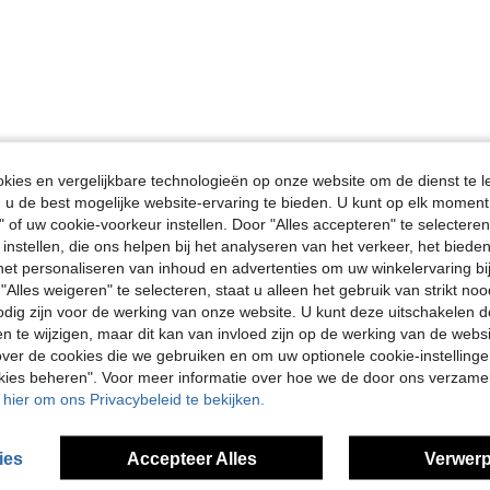
Nuttig (0)
ies en vergelijkbare technologieën op onze website om de dienst te l
u de best mogelijke website-ervaring te bieden. U kunt op elk moment 
en Bekijken
" of uw cookie-voorkeur instellen. Door "Alles accepteren" te selecteren,
 instellen, die ons helpen bij het analyseren van het verkeer, het bied
n het personaliseren van inhoud en advertenties om uw winkelervaring bi
"Alles weigeren" te selecteren, staat u alleen het gebruik van strikt noo
odig zijn voor de werking van onze website. U kunt deze uitschakelen 
en te wijzigen, maar dit kan van invloed zijn op de werking van de web
ver de cookies die we gebruiken en om uw optionele cookie-instellinge
okies beheren". Voor meer informatie over hoe we de door ons verzam
u hier om ons Privacybeleid te bekijken.
ies
Accepteer Alles
Verwerp