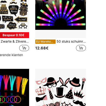
Bespaar 0.10€
bine Requisieten, Zwarte & Gouden Verjaardagsfeest Decoraties Voor Vrouwen En Mannen
50 stuks schuimrubberen glowsticks, LED-glowsticks, geschikt voor feestdecoraties, kleurrijke knipperende glowsticks, te gebruiken voor Kerstmis, bruiloften, verjaardagsconcerten, festivals, oudejaarsavond, afstudeerfeesten en Halloween.
EU Warehouse
12.68€
kerende klanten