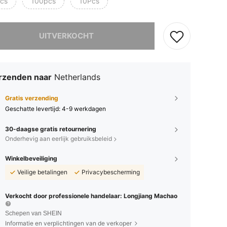
cs
100pcs
10Pcs
it product is uitverkocht.
UITVERKOCHT
rzenden naar
Netherlands
Gratis verzending
Geschatte levertijd:
4-9 werkdagen
30-daagse gratis retournering
Onderhevig aan eerlijk gebruiksbeleid
Winkelbeveiliging
Veilige betalingen
Privacybescherming
Verkocht door professionele handelaar: Longjiang Machao
Schepen van SHEIN
Informatie en verplichtingen van de verkoper