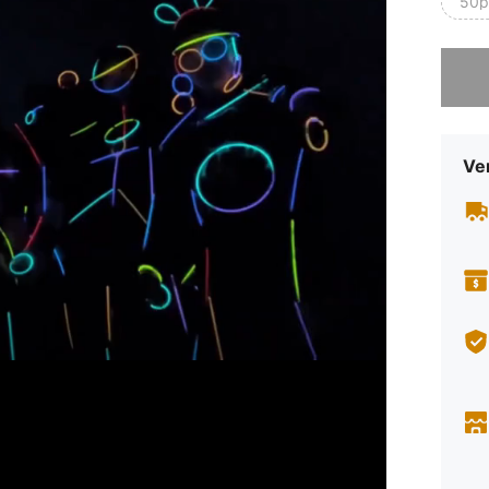
50p
Sorry, d
Ve