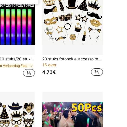
 stuks/20 stuks/30 stuks/40 stuks/50 stuks/60 stuks 16 inch LED schuim glowsticks met 3 knipperende modi, geschikt voor bruiloft, verjaardag, muziekfestival, carnaval, nieuwjaarsgeschenk, kerstverlichting feestbenodigdheden
23 stuks fotohokje-accessoires, leuke fotografie-accessoires voor verjaardagen, bruiloften, feesten, discocarnaval, mix van hoeden, lippen, stropdassen, kronen, partygames en fotoshootbenodigdheden voor evenementen
15 over
in Verjaardag Feestje Glow Feestartikelen
4.73€