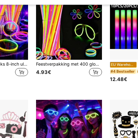
50/100/200/10 stuks 8-inch ultra heldere glowsticks, gaan 10-12 uur mee, geschikt voor feesten, bijeenkomsten, bars, verjaardagen, Halloweenfeesten, vakantieversieringen en wegwerpartikelen
Feestverpakking met 400 glowsticks, 20 cm lange neon glowsticks - Meerkleurig, geschikt voor het maken van zelfgemaakte kettingen en armbanden, verjaardags-, bruilofts-, Halloween- en feestartikelen, nieuwjaars- en Valentijnsdagcadeaus, festivaldecoraties.
10
EU Warehouse
#4 Bestseller
4.93€
12.48€