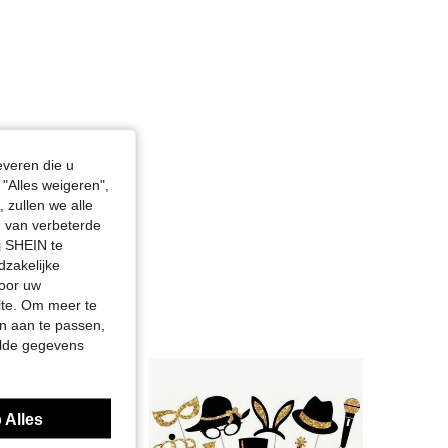
everen die u
"Alles weigeren",
 zullen we alle
en van verbeterde
j SHEIN te
dzakelijke
door uw
site. Om meer te
n aan te passen,
elde gegevens
 Alles