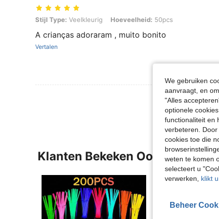
Stijl Type: Veelkleurig, Hoeveelheid: 50pcs
Stijl Type:
Veelkleurig
Hoeveelheid:
50pcs
A crianças adoraram , muito bonito
Vertalen
We gebruiken cook
aanvraagt, en om 
Meer Beoordeling
"Alles accepteren
optionele cookies
functionaliteit e
verbeteren. Door 
cookies toe die n
browserinstelling
Klanten Bekeken Ook
weten te komen o
selecteert u "Co
verwerken,
klikt 
Beheer Cook