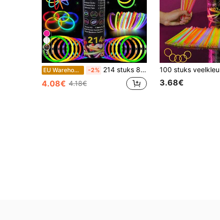
5
214 stuks 8-inch superheldere glowsticks, 9-13 uur langdurige gloei, DIY armbanden, kettingen, brillen, geschikt voor concerten, bruiloften, Kerstmis, Valentijnsdag en diverse feestdecoraties & cadeaus
EU Warehouse
-2%
3.68€
4.08€
4.18€