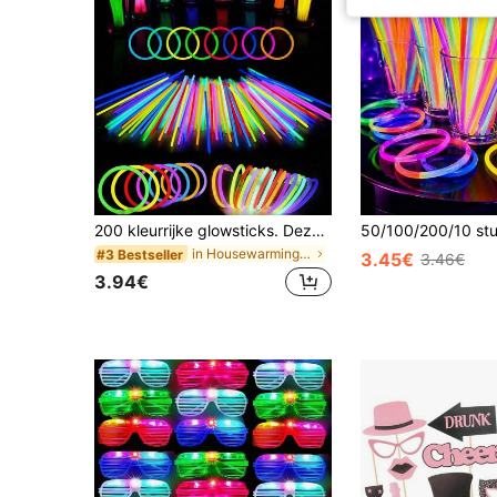
200 kleurrijke glowsticks. Deze glowsticks hebben een extreem hoge helderheid en zijn een soort verlichtingsproduct dat een zacht maar krachtig licht uitstraalt en 8 tot 12 uur in het donker blijft gloeien. Ze zijn een ideale keuze voor bruiloftsverlichting, kerstfeestartikelen en nieuwjaarsgeschenken.
in Housewarmingfeestje Glow Feestartikelen
#3 Bestseller
3.45€
3.46€
3.94€