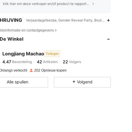
klik hier om deze verkoper en/of product te rapporteren.
HRIJVING
Verjaardagsfeestje, Gender Reveal Party, Bruiloftsfeest, Vrijgeze
4.47
42
22
eidsinformatie en contactgegevens
De Winkel
4.47
42
22
Longjiang Machao
Verkoper
4.47
42
22
Beoordeling
Artikelen
Volgers
m***n
betaalde
1 dag geleden
Onlangs verkocht
202 Opnieuw kopen
4.47
42
22
Alle spullen
Volgend
4.47
42
22
4.47
42
22
4.47
42
22