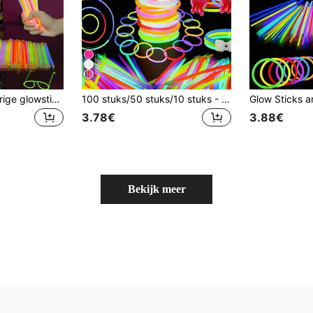
100 stuks veelkleurige glowsticks, gaat 8-12 uur mee, geschikt voor bruiloften, feesten, concerten, bars, nachtclubs en lichtfeesten (inclusief 50 connectoren en 50 glowsticks, totaal 100 stuks), voor kinderen
100 stuks/50 stuks/10 stuks - Glowsticks voor volwassenen als feestcadeautjes: Set van 100 glowsticks in 7 kleuren, inclusief glowkettingen, bloembollen, glowbrillen en vlinder-/drievoudige connectoren. Geschikt voor concerten, zomerdecoraties, Halloweenfeestverlichting, Halloweenversieringen en kerstversieringen.
3.78€
3.88€
Bekijk meer