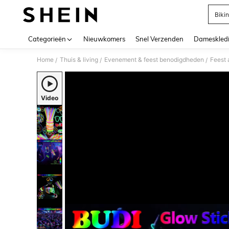
Bikin
Use up 
Categorieën
Nieuwkomers
Snel Verzenden
Dameskled
Home
Thuis & living
Evenement & feest benodigdheden
Feest 
/
/
/
Video