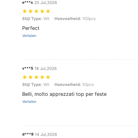
e***s
20 Jul,2026
Stijl Type: Wit, Hoeveelheid: 100pcs
Stijl Type:
Wit
Hoeveelheid:
100pcs
Perfect
Vertalen
v***5
18 Jul,2026
Stijl Type: Wit, Hoeveelheid: 50pcs
Stijl Type:
Wit
Hoeveelheid:
50pcs
Belli, molto apprezzati top per feste
Vertalen
d***9
14 Jul,2026