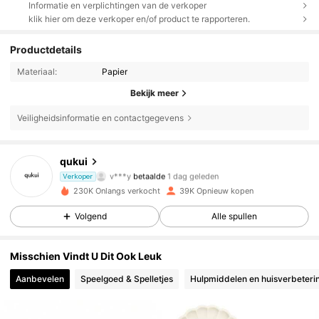
Informatie en verplichtingen van de verkoper
klik hier om deze verkoper en/of product te rapporteren.
Productdetails
Materiaal:
Papier
Bekijk meer
Veiligheidsinformatie en contactgegevens
1.9K Volgers
4.92
qukui
v***y
betaalde
1 dag geleden
Verkoper
u***9
gevolgd
1 dag geleden
1.9K Volgers
4.92
230K Onlangs verkocht
39K Opnieuw kopen
Volgend
Alle spullen
1.9K Volgers
4.92
Misschien Vindt U Dit Ook Leuk
1.9K Volgers
4.92
Aanbevelen
Speelgoed & Spelletjes
Hulpmiddelen en huisverbeteri
1.9K Volgers
4.92