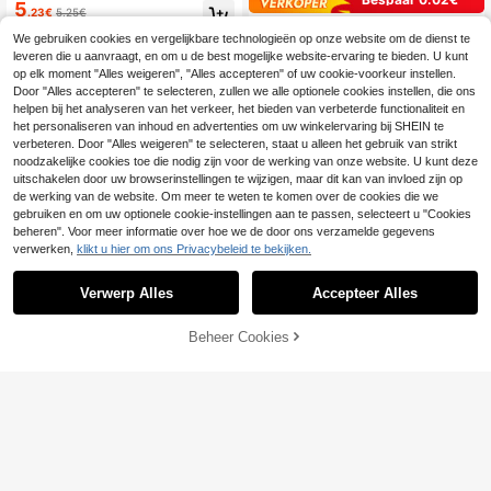
eestartikelen, serviesset, boerderijv
5
.23€
5.25€
erjaardagsfeestje, themafeest met b
10 stuks/20 stuks/50 stuks 7 inch 9
oerderijdieren, papieren borden, des
We gebruiken cookies en vergelijkbare technologieën op onze website om de dienst te
inch regenboogkleurige gegolfde p
31 over
sertbord, dinerbord voor boerderijdi
leveren die u aanvraagt, en om u de best mogelijke website-ervaring te bieden. U kunt
apieren borden kleurrijke verjaarda
4
eren, verjaardagsfeestdecoraties
.83€
4.85€
gsfeestje dessertborden leuke past
op elk moment "Alles weigeren", "Alles accepteren" of uw cookie-voorkeur instellen.
elkleurige dinerborden serviesgoed
Door "Alles accepteren" te selecteren, zullen we alle optionele cookies instellen, die ons
feestartikelen voor verjaardag pick
helpen bij het analyseren van het verkeer, het bieden van verbeterde functionaliteit en
nick bruiloft bruidsdouche babe sho
het personaliseren van inhoud en advertenties om uw winkelervaring bij SHEIN te
wer decoratie
verbeteren. Door "Alles weigeren" te selecteren, staat u alleen het gebruik van strikt
noodzakelijke cookies toe die nodig zijn voor de werking van onze website. U kunt deze
uitschakelen door uw browserinstellingen te wijzigen, maar dit kan van invloed zijn op
de werking van de website. Om meer te weten te komen over de cookies die we
gebruiken en om uw optionele cookie-instellingen aan te passen, selecteert u "Cookies
beheren". Voor meer informatie over hoe we de door ons verzamelde gegevens
verwerken,
klikt u hier om ons Privacybeleid te bekijken.
Verwerp Alles
Accepteer Alles
Rode geruite papieren borden, weg
4
werpborden voor feestjes
.93€
-1%
4.98€
Beheer Cookies
TOEVOEGEN AAN WINKELWAGEN
10 stuks/20 stuks/40 stuks, zomerp
5
apierlade, 9 "7" papierlade | Decora
.33€
5.38€
tie voor vrijgezellenfeesten, Last To
ast Coast, benodigdheden voor verj
aardagsfeestjes, newborn shower, g
estreepte taartschaal