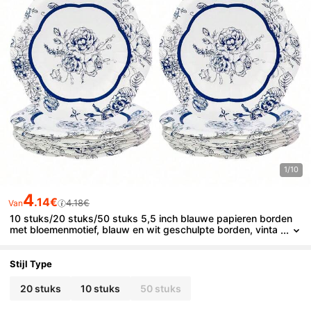
1/10
4
.14€
4.18€
Van
10 stuks/20 stuks/50 stuks 5,5 inch blauwe papieren borden
met bloemenmotief, blauw en wit geschulpte borden, vinta
ge wegwerpbord voor taarten en desserts, voor babysho
wers, bruiloften, verjaardagen, tuinfeestjes en decoraties.
Stijl Type
20 stuks
10 stuks
50 stuks