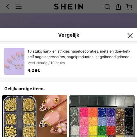
Vergelijk
10 stuks hart- en strikjes nageldecoraties, metalen doe-het-
zelf nagelaccessoires, nagelproducten, nagelbenodigdheden,
nagelsieraden, nagelsieraden
Veel kleurig / 10 stuks
4.08€
Gelijkaardige items