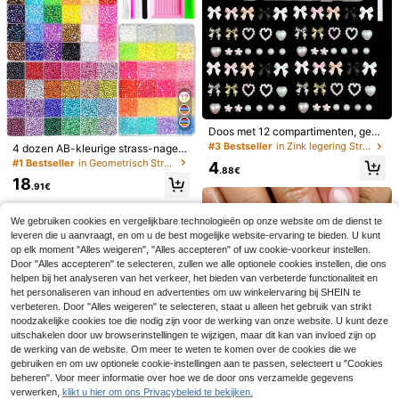
oratie
o Y2K metalen gotische stijl punk n
agelstenen DIY-cadeaus voor meisj
es geschikt voor kunstnagels, telef
oonhoesjes, schoenen, kleding, tas
sen, nagelbenodigdheden, nagelch
arms
Doos met 12 compartimenten, gem
engde hars, strik van imitatieparels,
#3 Bestseller
in Zink legering Strass-steentjes en decoraties
4 dozen AB-kleurige strass-nagelk
hart, mini-bloemdecoratie voor doe
unstkristallen, Y2K ronde harsnagel
#1 Bestseller
in Geometrisch Strass-steentjes en decoraties
4
-het-zelf-nagelkunstaccessoires,
.88€
charms, alles kan met strass worde
18
veelzijdige en schattige nagelbeno
n versierd, inclusief pincet, dottingt
.91€
digdheden, nagels, nagelbedels en
ool, dienblad, glanzende decoratie
nageljuwelen
geschikt voor nagelkunst, tumblers,
We gebruiken cookies en vergelijkbare technologieën op onze website om de dienst te
telefoonhoesjes en alle DIY-strassp
rojecten
leveren die u aanvraagt, en om u de best mogelijke website-ervaring te bieden. U kunt
op elk moment "Alles weigeren", "Alles accepteren" of uw cookie-voorkeur instellen.
6 stuks gouden schelp- en zeester
12 vakken 6 maten transparante str
Door "Alles accepteren" te selecteren, zullen we alle optionele cookies instellen, die ons
nagelkunstdecoraties, metalen klin
ass, platte glanzende kristallen nag
#3 Bestseller
in Strass-steentjes en decoraties
#1 Bestseller
in Grafisch Strass-steentjes en decoraties
helpen bij het analyseren van het verkeer, het bieden van verbeterde functionaliteit en
knagels, imitatieparels, 3D gemeng
elstenen, inclusief pincet, strasspic
het personaliseren van inhoud en advertenties om uw winkelervaring bij SHEIN te
4
4
de schelp- en zeester nagelstuds,
ker en dotting pen, nagelkunstgere
.02€
.53€
4.55€
verbeteren. Door "Alles weigeren" te selecteren, staat u alleen het gebruik van strikt
DIY nagelsieraden, nagelkunstbeno
edschap geschikt voor nagels, gezi
noodzakelijke cookies toe die nodig zijn voor de werking van onze website. U kunt deze
digdheden, nagelcharms
cht, ogen make-up, knutselen en n
uitschakelen door uw browserinstellingen te wijzigen, maar dit kan van invloed zijn op
ageldecoraties nagelcharms
de werking van de website. Om meer te weten te komen over de cookies die we
gebruiken en om uw optionele cookie-instellingen aan te passen, selecteert u "Cookies
beheren". Voor meer informatie over hoe we de door ons verzamelde gegevens
verwerken,
klikt u hier om ons Privacybeleid te bekijken.