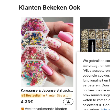
Klanten Bekeken Ook
We gebruiken cook
aanvraagt, en om 
"Alles accepteren
optionele cookies
functionaliteit e
5
verbeteren. Door 
cookies toe die n
Koreaanse & Japanse stijl gedroogde bloemen nagelkunst decoratieset - 3D levendige zelfklevende bloemdecoraties met glitters, meerdere kleurkeuzes, geschikt voor DIY nagelkunst, kaarsen en zeep maken, salonkwaliteit thuis nagelverzorging benodigdheden nagelcharms
browserinstelling
in Planten Strass-steentjes en decoraties
#5 Bestseller
15.98€
weten te komen o
4.33€
selecteert u "Co
Veel terugkerende klanten
verwerken,
klikt 