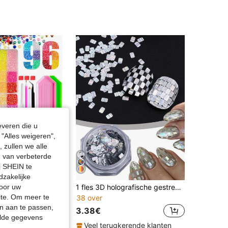
everen die u
"Alles weigeren",
 zullen we alle
en van verbeterde
j SHEIN te
dzakelijke
door uw
4 dozen AB-kleurige strass-nagelkunstkristallen, Y2K ronde harsnagelcharms, alles kan met strass worden versierd, inclusief pincet, dottingtool, dienblad, glanzende decoratie geschikt voor nagelkunst, tumblers, telefoonhoesjes en alle DIY-strassprojecten
1 fles 3D holografische gestreepte vierkante zilveren laser regenboog iriserende rechthoekige nagelglitter glanzende raster nagelkunst glitter DIY nagelontwerp nageldecoratie
site. Om meer te
38 over
in Geometrisch Strass-steentjes en decoraties
n aan te passen,
3.38€
elde gegevens
kerende klanten
Veel terugkerende klanten