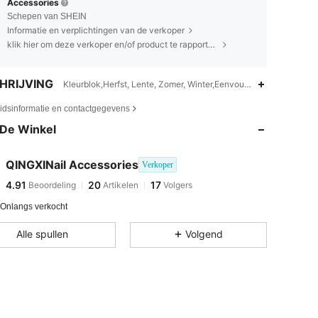
Accessories
Schepen van SHEIN
Informatie en verplichtingen van de verkoper
klik hier om deze verkoper en/of product te rapporteren.
HRIJVING
Kleurblok,Herfst, Lente, Zomer, Winter,Eenvoudig, Frans, Y2K, Go
eidsinformatie en contactgegevens
De Winkel
QINGXINail Accessories
Verkoper
4.91
20
17
Beoordeling
Artikelen
Volgers
 Onlangs verkocht
Alle spullen
Volgend