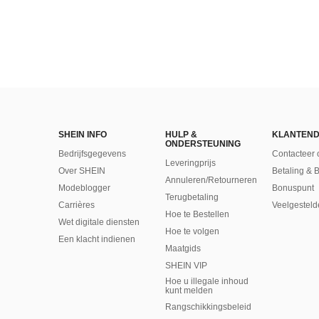
SHEIN INFO
HULP &
KLANTEND
ONDERSTEUNING
Bedrijfsgegevens
Contacteer 
Leveringprijs
Over SHEIN
Betaling & 
Annuleren/Retourneren
Modeblogger
Bonuspunt
Terugbetaling
Carrières
Veelgesteld
Hoe te Bestellen
Wet digitale diensten
Hoe te volgen
Een klacht indienen
Maatgids
SHEIN VIP
Hoe u illegale inhoud
kunt melden
Rangschikkingsbeleid