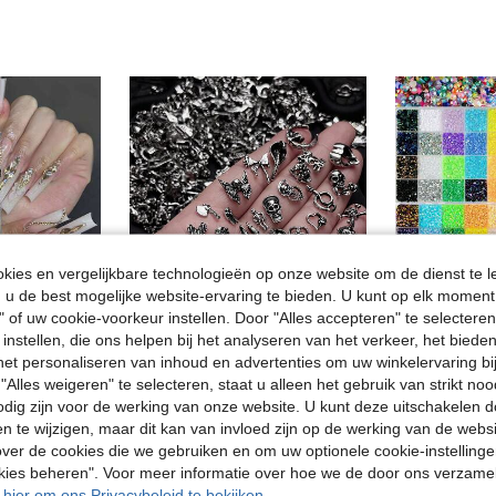
ies en vergelijkbare technologieën op onze website om de dienst te l
u de best mogelijke website-ervaring te bieden. U kunt op elk moment 
" of uw cookie-voorkeur instellen. Door "Alles accepteren" te selecteren,
 instellen, die ons helpen bij het analyseren van het verkeer, het bied
n het personaliseren van inhoud en advertenties om uw winkelervaring bi
4
4
"Alles weigeren" te selecteren, staat u alleen het gebruik van strikt noo
odig zijn voor de werking van onze website. U kunt deze uitschakelen 
21-delige nagelstrass-set met opraapstift, rode nagelkunstdecoraties, geschikt voor verschillende vormen, 3D-stereodecor, nagelkunstbenodigdheden voor dagelijks gebruik en nagelsalons, nagelcharms
50/100/200/500 stuks 3D schedel, kruis, hand, vleermuis, hart, spin, bloem, slang, demon nagelkunstdecoratie Halloween zwarte legering retro Y2K metalen gotische stijl punk nagelstenen DIY-cadeaus voor meisjes geschikt voor kunstnagels, telefoonhoesjes, schoenen, kleding, tassen, nagelbenodigdheden, nagelcharms
en te wijzigen, maar dit kan van invloed zijn op de werking van de web
#1 Bestseller
4.32€
4.34€
ver de cookies die we gebruiken en om uw optionele cookie-instellinge
18.91€
Veel terugkerende klanten
okies beheren". Voor meer informatie over hoe we de door ons verzam
Veel terug
u hier om ons Privacybeleid te bekijken.