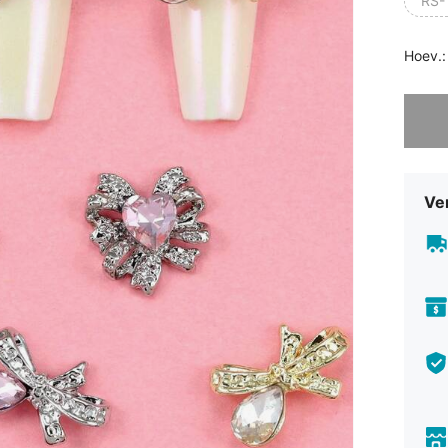
RS-
Hoev.:
Sorry, d
Ve