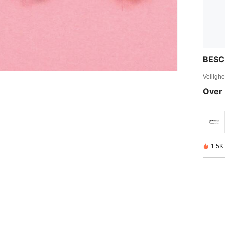
BESC
Veiligh
Over 
1.5K