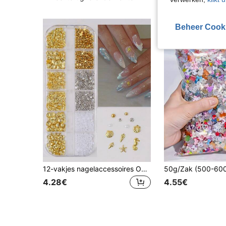
Beheer Cook
12-vakjes nagelaccessoires Oceaan-serie klinknagel zeepaard zeester schelp schelp platte bodem hars parel strass gemengde DIY nageldecoratie
4.28€
4.55€