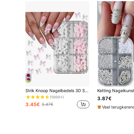
Strik Knoop Nagelbedels 3D Strikjes voor Roze en Witte Nagels. Nagelbedeltjes voor Acrylnagels, Nagelkunst Accessoires, Nagelsieraden, DIY, Ambachtelijke Nagelaccessoires voor Vrouwen, DIY Nageldecoratie Ontwerp, Nagel Edelstenen
(1000+)
3.87€
3.45€
3.47€
Veel terugkeren