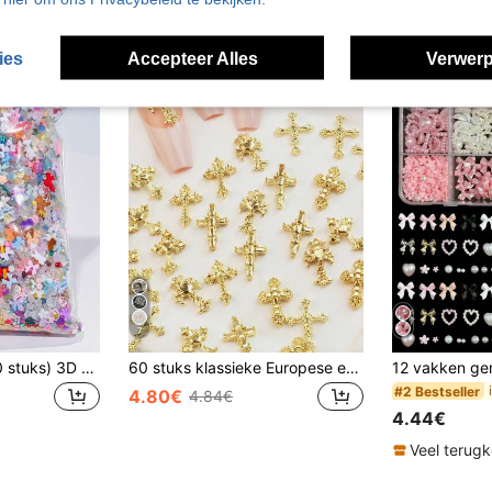
ies
Accepteer Alles
Verwerp
7
50g/Zak (500-600 stuks) 3D gemengde kleur nagelkunstdecoraties, verschillende vormen waaronder harten, bloemen, strikken, enz., hars platte nagel strassdecoraties, geschikt voor nagelkunst DIY-knutselen, sieradenaccessoires, nagelbenodigdheden, nagelstenen nagelcharms
60 stuks klassieke Europese en Amerikaanse luxe metalen kruisnagelaccessoires, 6 gemengde stijlen in goudkleur, gotische metalen minimalistische nagelsieraden, geschikt voor meisjes en vrouwen, nageldecoratie, Y2K retro kruisnagelornament, nagelbenodigdheden, nagels, nagelbedels, nageljuwelen
#2 Bestseller
4.80€
4.84€
4.44€
Veel terug