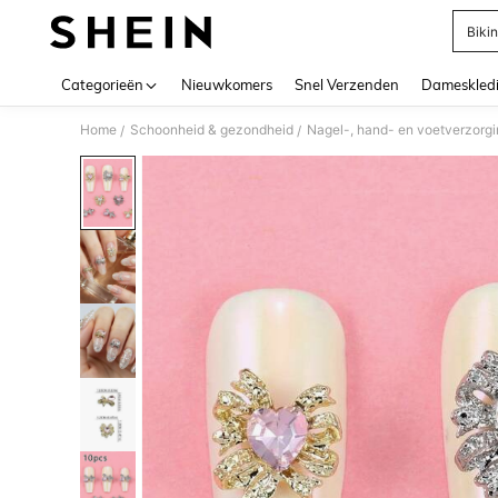
Bikin
Use up 
Categorieën
Nieuwkomers
Snel Verzenden
Dameskled
Home
Schoonheid & gezondheid
Nagel-, hand- en voetverzorg
/
/