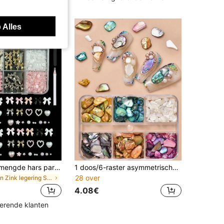
 Alles
12 vakken gemengde hars parel strik, hart, mini bloem decoraties, DIY nagelkunst accessoires, schattige & veelzijdige nagelsieraden nagelcharms
1 doos/6-raster asymmetrische veelkleurige nail art met gebroken schelpdecoraties voor doe-het-zelf manicure, nagelbenodigdheden, nagels, nagelbedels, nageljuwelen
28 over
in Zink legering Strass-steentjes en decoraties
4.08€
kerende klanten