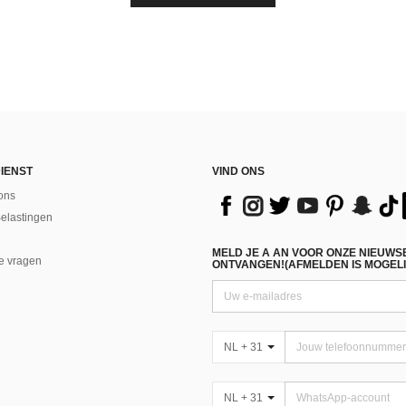
IENST
VIND ONS
ons
Belastingen
MELD JE A AN VOOR ONZE NIEUWS
e vragen
ONTVANGEN!(AFMELDEN IS MOGELI
NL + 31
NL + 31