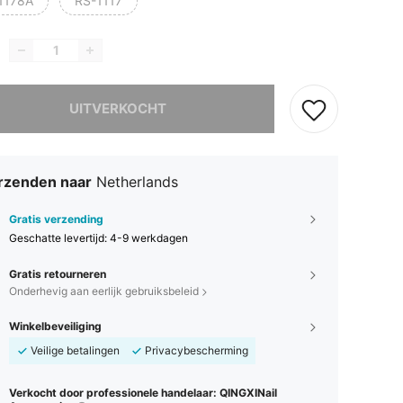
1178A
RS-1117
it product is uitverkocht.
UITVERKOCHT
rzenden naar
Netherlands
Gratis verzending
Geschatte levertijd:
4-9 werkdagen
Gratis retourneren
Onderhevig aan eerlijk gebruiksbeleid
Winkelbeveiliging
Veilige betalingen
Privacybescherming
Verkocht door professionele handelaar: QINGXINail