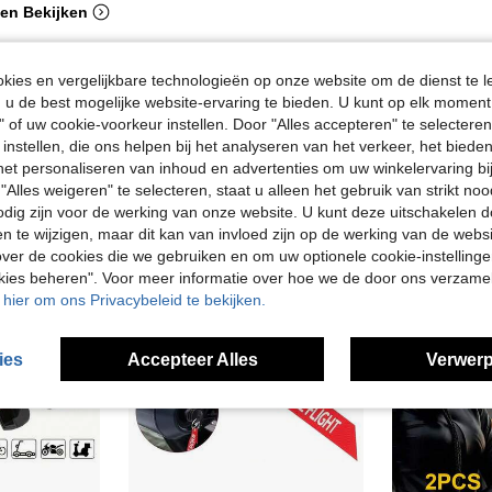
en Bekijken
ies en vergelijkbare technologieën op onze website om de dienst te l
u de best mogelijke website-ervaring te bieden. U kunt op elk moment 
" of uw cookie-voorkeur instellen. Door "Alles accepteren" te selecteren,
 instellen, die ons helpen bij het analyseren van het verkeer, het bied
n het personaliseren van inhoud en advertenties om uw winkelervaring bi
"Alles weigeren" te selecteren, staat u alleen het gebruik van strikt noo
odig zijn voor de werking van onze website. U kunt deze uitschakelen 
en te wijzigen, maar dit kan van invloed zijn op de werking van de web
ver de cookies die we gebruiken en om uw optionele cookie-instellinge
okies beheren". Voor meer informatie over hoe we de door ons verzam
u hier om ons Privacybeleid te bekijken.
ies
Accepteer Alles
Verwerp