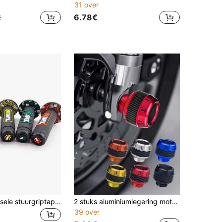
31 over
6.78€
€
2 stuks universele stuurgriptape voor motorfietsen, geschikt voor ATV's, offroadmotoren, ProTaper en ProTapered modificaties, antislip gashendelgrip, compatibel met Kawasaki, Suzuki, KTM, EXC SX YZF CRF, motorstuurgrepen, motorsturen, motorgashendels, motorhandvatten, motoraccessoires, Domino stuurgrepen voor motorfietsen
2 stuks aluminiumlegering motorfiets voorvorkbeschermers - koolstofvezeltextuur, schokabsorberend ontwerp - lichtgewicht en duurzaam, geschikt voor motorfietsen, e-bikes, scooters en ATV's, kleurkeuzes - verbeterde bescherming en stijlvol, motorfietsaccessoires
39 over