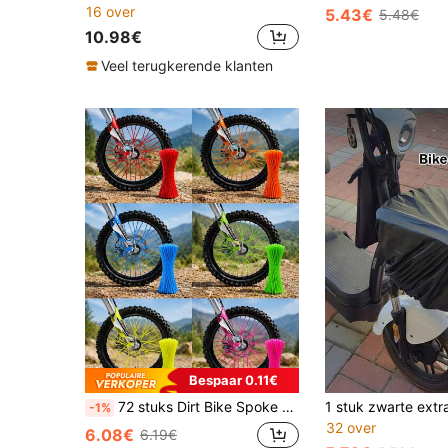
16 over
5.43€
5.48€
10.98€
Veel terugkerende klanten
Bespaar 0.11€
72 stuks Dirt Bike Spoke Skins Covers, universele wielspaakwikkelingen buisafwerking voor 8-21 inch velgen, spaakvelgdecoratiebeschermer voor motorfiets, motocross, pitbike, fiets, rolstoel, BMX, Suzuki Kawasaki DRZ400SM, velgwikkelingen spaakbeschermers
-1%
32 over
6.08€
6.19€