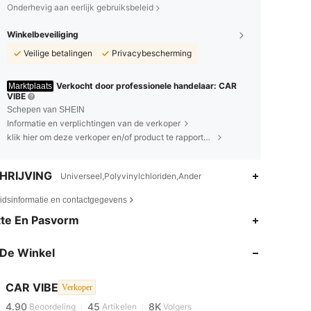
Onderhevig aan eerlijk gebruiksbeleid
Winkelbeveiliging
Veilige betalingen
Privacybescherming
Verkocht door professionele handelaar: CAR
Marktplaats
VIBE
Schepen van SHEIN
Informatie en verplichtingen van de verkoper
klik hier om deze verkoper en/of product te rapporteren.
HRIJVING
Universeel,Polyvinylchloriden,Ander
eidsinformatie en contactgegevens
te En Pasvorm
4.90
45
8K
De Winkel
4.90
45
8K
CAR VIBE
Verkoper
4.90
45
8K
Beoordeling
Artikelen
Volgers