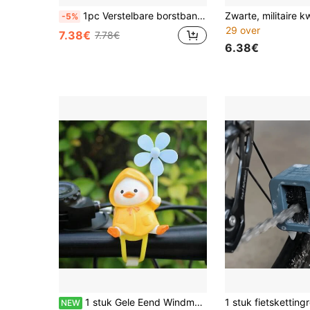
1pc Verstelbare borstband Telefoonhouderbevestiging, First-Person View Video-opname-accessoire voor buitenactiviteiten zoals fietsen, skiën, roeien, jagen
-5%
29 over
7.38€
7.78€
6.38€
1 stuk Gele Eend Windmolen Ornament Elektrische Auto Decoratie Helende Cartoon Schattige Bureaudecoratie Klein Cadeau
NEW