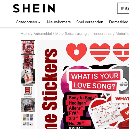
Btsk
Use up 
Categorieën
Nieuwkomers
Snel Verzenden
Dameskled
Home
Automobiel
Motorfietsuitrusting en -onderdelen
Motorfi
/
/
/