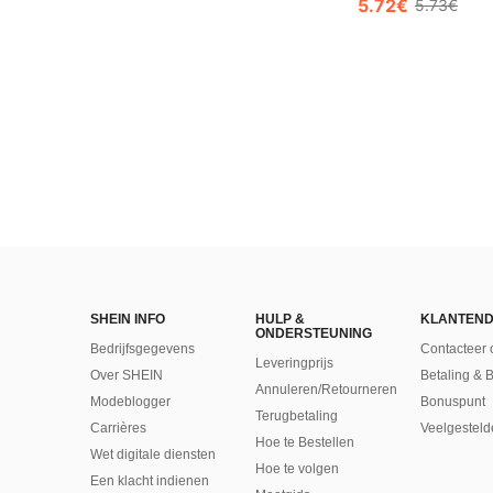
5.72€
5.73€
SHEIN INFO
HULP &
KLANTEND
ONDERSTEUNING
Bedrijfsgegevens
Contacteer 
Leveringprijs
Over SHEIN
Betaling & 
Annuleren/Retourneren
Modeblogger
Bonuspunt
Terugbetaling
Carrières
Veelgesteld
Hoe te Bestellen
Wet digitale diensten
Hoe te volgen
Een klacht indienen