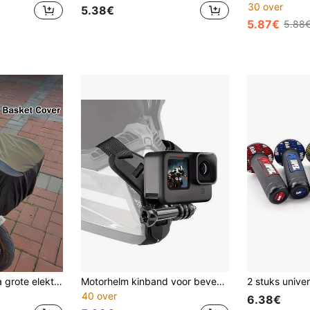
30 over
5.38€
5.87€
5.88
1 stuk zwarte extra grote elektrische fietsmandhoes, waterdichte mandtas voor elektrische motorfiets, fiets en scooter
Motorhelm kinband voor bevestiging aan de voorkant voor Hero 13 12 11 10 9 8 7 6 5 4 3 Action Camera Universeel
40 over
6.38€