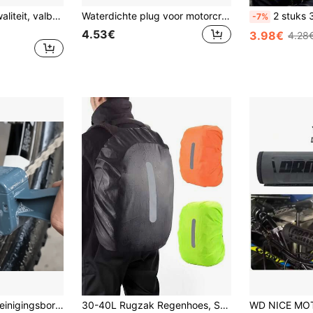
Zwarte, militaire kwaliteit, valbestendige telefoonhouder voor op het stuur, gemaakt van robuust PVC, geschikt voor elektrische fietsen, motorfietsen en mountainbikes. Voorzien van een antislip, handsfree ontwerp, compatibel met smartphones en tablets. Motoraccessoire met een stevige constructie en een robuust industrieel ontwerp. Een perfect cadeau voor de lente.
Waterdichte plug voor motorcross autowasstraat met sleutelhanger, stofdichte rubberen plug, pijpwasplug, pijpbeschermer voor motorcrossmotoren
2 stuks 3D schattige kattenoortjes helmversieringen - Kleurrijke 
-7%
4.53€
3.98€
4.28
1 stuk fietskettingreinigingsborstel - Reinigt gemakkelijk offroad-motorfietsen, gemaakt van ABS-materiaal, verwijdert snel vuil en vet van fietskettingen.
30-40L Rugzak Regenhoes, Stofvrij/Anti-diefstal/Fiets/Fietsen/Vissen/Kamperen/Motorfiets/Reizen/Buitenactiviteiten Geschikt, Reflecterende Canvas Rugzak Regenhoes, Meerdere Kleuren Beschikbaar