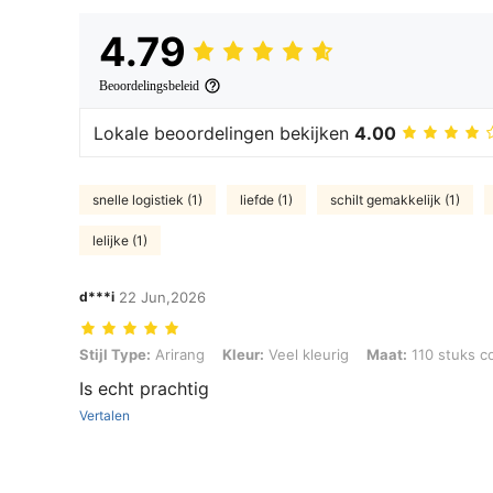
4.79
Beoordelingsbeleid
Lokale beoordelingen bekijken
4.00
snelle logistiek (1)
liefde (1)
schilt gemakkelijk (1)
lelijke (1)
d***i
22 Jun,2026
Stijl Type: Arirang, Kleur: Veel kleurig, Maat: 110 stuks compleet mat
Stijl Type:
Arirang
Kleur:
Veel kleurig
Maat:
110 stuks c
Is echt prachtig
Vertalen