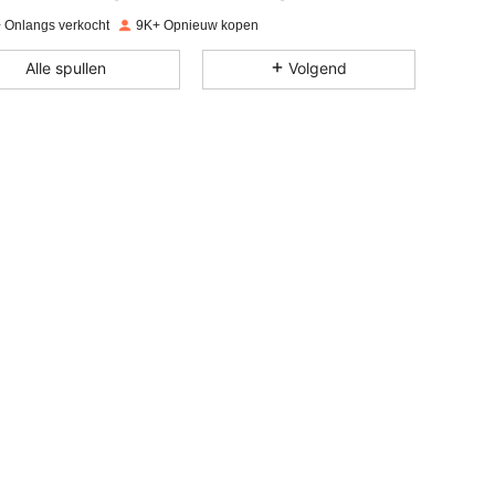
 Onlangs verkocht
9K+ Opnieuw kopen
4.90
45
8K
Alle spullen
Volgend
4.90
45
8K
4.90
45
8K
4.90
45
8K
4.90
45
8K
4.90
45
8K
4.90
45
8K