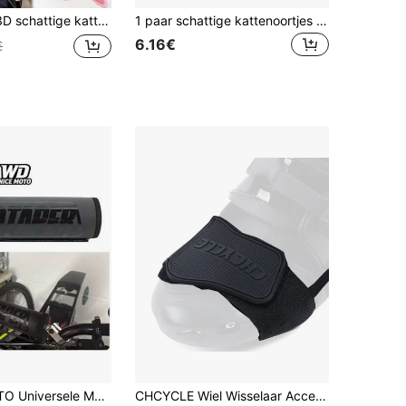
cartoon dierenaccessoires geschikt voor motor-, elektrische fiets-, bromfiets- en fietshelmen, leuke en modieuze hoofddeksels
1 paar schattige kattenoortjes voor motorhelmen - roze en zwart, veelkleurige pluche kattenoortjes met schattige belletjes en strikjes, afneembaar, geschikt voor motor- en skihelmen, leuke motoraccessoires
6.16€
€
WD NICE MOTO Universele Motorfiets PROTAPER Borstbeschermer Stang Upgrade Versterkingsstang
CHCYCLE Wiel Wisselaar Accessoires Voor Schoenen Motorfiets Laarzen Beschermer