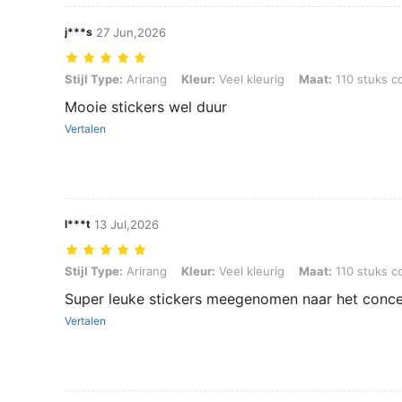
j***s
27 Jun,2026
Stijl Type: Arirang, Kleur: Veel kleurig, Maat: 110 stuks compleet mat
Stijl Type:
Arirang
Kleur:
Veel kleurig
Maat:
110 stuks c
Mooie stickers wel duur
Vertalen
l***t
13 Jul,2026
Stijl Type: Arirang, Kleur: Veel kleurig, Maat: 110 stuks compleet mat
Stijl Type:
Arirang
Kleur:
Veel kleurig
Maat:
110 stuks c
Super leuke stickers meegenomen naar het conce
Vertalen