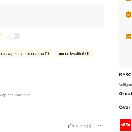
nauwgezet vakmanschap (1)
goede kwaliteit (1)
BESC
Veiligh
Groot
eriaal
ompleet materiaal
Over 
Nuttig (0)