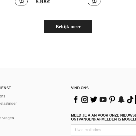
5.98€
Bekijk meer
IENST
VIND ONS
ons
Belastingen
MELD JE A AN VOOR ONZE NIEUWS
e vragen
ONTVANGEN!(AFMELDEN IS MOGELI