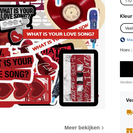
110
Kleur
Veel
Maa
Hoev.:
Verdien
Ve
Meer bekijken