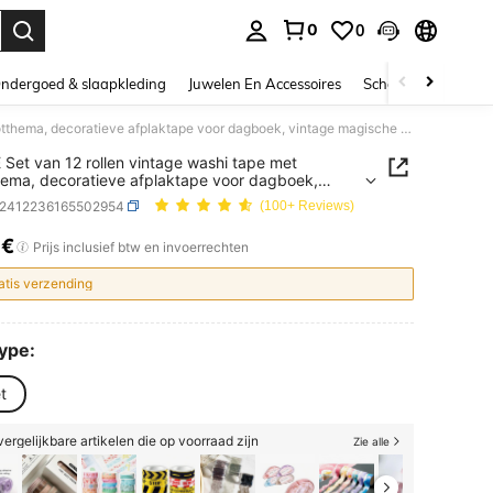
0
0
nden. Press Enter to select.
ndergoed & slaapkleding
Juwelen En Accessoires
Schoonheid & gezo
IEEBEE Set van 12 rollen vintage washi tape met tarotthema, decoratieve afplaktape voor dagboek, vintage magische washi tape, oude stijl dagboektape, doe-het-zelf scrapbooking, briefpapier, creatieve decoratie, rommelige dagboekbenodigdheden voor terug naar school
 Set van 12 rollen vintage washi tape met
hema, decoratieve afplaktape voor dagboek,
e magische washi tape, oude stijl dagboektape,
s2412236165502954
(100+ Reviews)
t-zelf scrapbooking, briefpapier, creatieve
atie, rommelige dagboekbenodigdheden voor
8€
ICE AND AVAILABILITY
Prijs inclusief btw en invoerrechten
naar school
atis verzending
Type:
t
ergelijkbare artikelen die op voorraad zijn
Zie alle