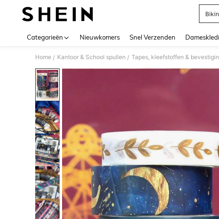
Bikin
Use up 
Categorieën
Nieuwkomers
Snel Verzenden
Dameskled
Home
Kantoor & School spullen
Tapes, kleefstoffen & bevestig
/
/