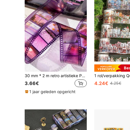
Be
30 mm * 2 m retro artistieke PET-tape, reizen, zonsondergang, zwart-witfoto, decoratieve tape voor filmseries voor scrapbooking, doe-het-zelf terug naar school
3.66€
4.24€
4.25€
1 jaar geleden opgericht