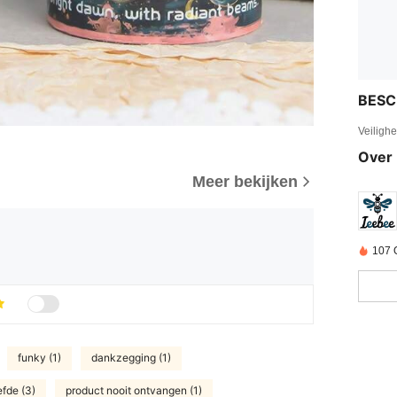
BESC
Veiligh
Over 
Meer bekijken
107 
funky (1)
dankzegging (1)
efde (3)
product nooit ontvangen (1)