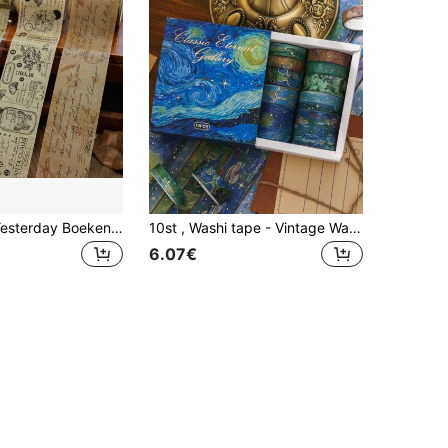
Gugu Forest Yesterday Boekenserie Washi Tape, Amerikaanse Vintage Botanische Patroon Voorgesneden Stickers, Perfect voor Journal Lay-out, Handgemaakte Stickercollage en Briefpapier Decoratie
10st , Washi tape - Vintage Waterverf Washi Makeertape Sets Met Goudfolie - Aesthetisch Decoratieve tape Perfect Voor Kogel Journal , Scrapbook , Doe-het-zelf Ambachten
6.07€