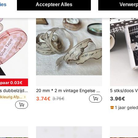
ies
Accepteer Alles
Verwerp
paar 0.03€
1/4/6/8/12/16 stuks dubbelzijdige tape, geschikt voor knutselen (toepasbare scenario's: scrapbooking tape, algemene tape, scrapboek rol benodigdheden, dagboekversiering, kantoor- en onderwijsmaterialen; geschikt voor volwassenen en studenten), afmeting: 0,3 inch * 26 voet
20 mm * 2 m vintage Engelse zin asymmetrische rand scrapbooking washi tape, retro muziekblad, planten, vlinders, asymmetrisch verbrand knutselwerk, dagboek, dagboek, decoratief materiaal, schattige stickers, doe-het-zelf tape, schoolbenodigdheden
in Veelkleurig Afplakband
3.74€
3.96€
3.75€
1 jaar gele