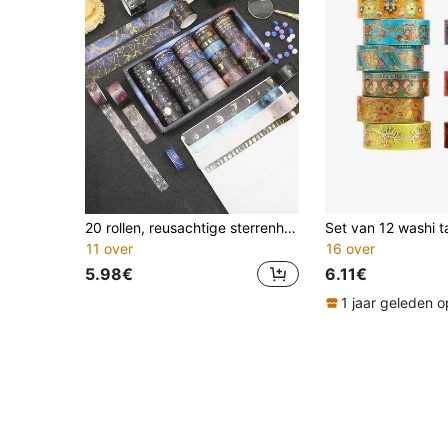
20 rollen, reusachtige sterrenhemel bronskleurige zilveren washi tape, droomplaneet universum DIY decoratieve stickers, studenten school handaccount tape, junk journal stickers benodigdheden, creatieve masking tape, scrapbooking decor, journaling decor (6 rollen/12 rollen/20 rollen)
11 over
16 over
5.98€
6.11€
1 jaar geleden o