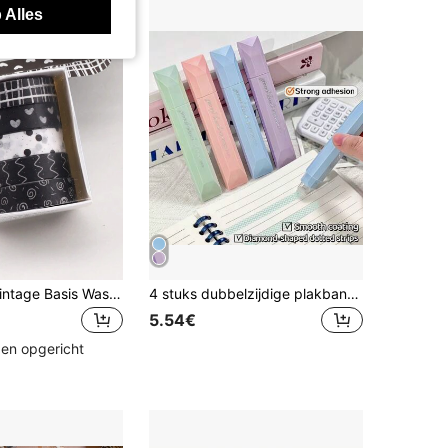
 Alles
5 stks/doos Vintage Basis Washi tape Voor Multifunctioneel Decoreren Scrapbooking En Journalen
4 stuks dubbelzijdige plakband, naadloze 360° draaibare hechting, geschikt voor scrapbooking, DIY-knutselwerk, terug naar school, kantoorartikelen, handgemaakte journals en kunstprojecten
5.54€
den opgericht