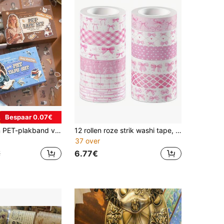
Bespaar 0.07€
Simno 4 rollen PET-plakband voor scrapbooking, voorgesneden washi-tape stickers met lees-/koffiethema, decoratieve esthetische stickers met mensen voor knutselwerk, journaling, scrapbooking en andere benodigdheden.
12 rollen roze strik washi tape, gemakkelijk af te scheuren, handige opbergmogelijkheid, geschikt voor planner lay-out, kaarten maken en feestdecoratie, kan worden gebruikt voor notitieboeken of DIY-decoratie
37 over
6.77€
€