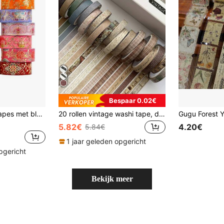
Bespaar 0.02€
Set van 12 washi tapes met bloemenmotief, retro gouden folie decoratiestickers met bloemenpatroon, zelfklevende decoratiestickers voor dagboeken, albums en scrapbookbenodigdheden.
20 rollen vintage washi tape, dun 7 mm * 3 meter, diverse patronen, zelfklevende papieren maskeertape, cadeaustickers, onmisbaar voor de start van het schooljaar.
5.82€
4.20€
5.84€
1 jaar geleden opgericht
pgericht
Bekijk meer