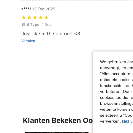
s***l
22 Feb,2025
Stijl Type: 1 Set
Stijl Type:
1 Set
Just like in the picture! <3
Vertalen
We gebruiken cook
aanvraagt, en om 
"Alles accepteren
optionele cookies
Meer Beoordeling
functionaliteit e
verbeteren. Door 
cookies toe die n
browserinstelling
weten te komen o
selecteert u "Co
Klanten Bekeken Ook
verwerken,
klikt 