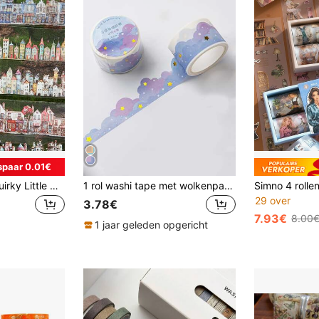
spaar 0.01€
1 rol/verpakking Quirky Little House Series Retro Huis & Stad Thema PET-tape, scrapbookbenodigdheden, notitieboekaccessoires, decoratieve stickers voor notitieboeken, fotolijsten, telefoonhoesjes, bekers, tijdschriften, schrijfdozen, doe-het-zelf personalisatie, terug naar school
1 rol washi tape met wolkenpatroon voor de terug naar school
29 over
3.78€
7.93€
8.00
1 jaar geleden opgericht