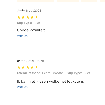
J***s
8 Jul,2025
Stijl Type: 1 Set
Stijl Type:
1 Set
Goede kwaliteit
Vertalen
d***r
20 Oct,2025
Overal Passend: Echte Grootte, Stijl Type: 1 Set
Overal Passend:
Echte Grootte
Stijl Type:
1 Set
Ik kan niet kiezen welke het leukste is
Vertalen