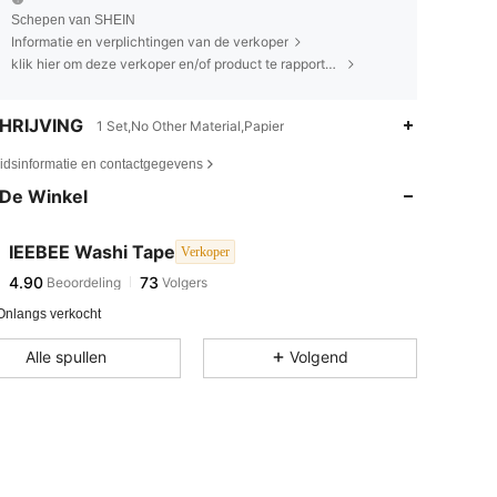
Schepen van SHEIN
Informatie en verplichtingen van de verkoper
klik hier om deze verkoper en/of product te rapporteren.
HRIJVING
1 Set,No Other Material,Papier
4.90
73
eidsinformatie en contactgegevens
4.90
73
De Winkel
4.90
73
4.90
73
IEEBEE Washi Tape
Verkoper
4.90
73
Beoordeling
Volgers
e***e
gevolgd
1 dag geleden
4.90
73
Onlangs verkocht
4.90
73
Alle spullen
Volgend
4.90
73
4.90
73
4.90
73