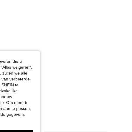
everen die u
"Alles weigeren",
 zullen we alle
en van verbeterde
j SHEIN te
dzakelijke
door uw
site. Om meer te
n aan te passen,
elde gegevens