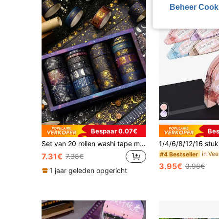
Beheer Cook
Bespaar 0.07€
Bes
Set van 20 rollen washi tape met kosmisch thema, inclusief patronen van sterrenstelsels, sterren, de maan, goud en zilver. Geschikt om te stempelen, als afplaktape en voor decoratieve stickers. Ideaal voor de start van het schooljaar.
#4 Bestseller
7.31€
7.38€
3.95€
3.98€
1 jaar geleden opgericht