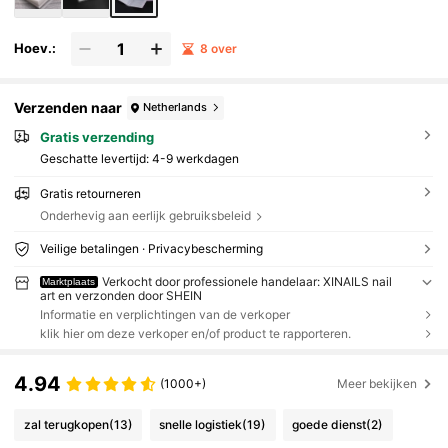
Hoev.:
8 over
Verzenden naar
Netherlands
Gratis verzending
Geschatte levertijd:
4-9 werkdagen
Gratis retourneren
Onderhevig aan eerlijk gebruiksbeleid
Veilige betalingen · Privacybescherming
Verkocht door professionele handelaar: XINAILS nail
Marktplaats
art en verzonden door SHEIN
Informatie en verplichtingen van de verkoper
klik hier om deze verkoper en/of product te rapporteren.
4.94
(1000+)
Meer bekijken
zal terugkopen
(13)
snelle logistiek
(19)
goede dienst
(2)