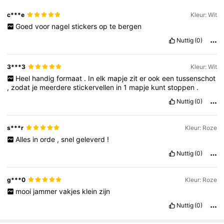
c***e
Kleur: Wit
Goed
voor
nagel
stickers
op
te
bergen
Nuttig
(0)
3***3
Kleur: Wit
Heel
handig
formaat
.
In
elk
mapje
zit
er
ook
een
tussenschot
,
zodat
je
meerdere
stickervellen
in
1
mapje
kunt
stoppen
.
Nuttig
(0)
s***r
Kleur: Roze
Alles
in
orde
,
snel
geleverd
!
Nuttig
(0)
g***0
Kleur: Roze
mooi
jammer
vakjes
klein
zijn
Nuttig
(0)