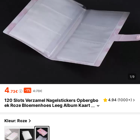
1/9
4
-1%
4.78€
.73€
120 Slots Verzamel Nagelstickers Opbergbo
4.94
(
1000+
)
ek Roze Bloemenhoes Leeg Album Kaart
Decals Display Manicure Notitieboek, Na
gelbenodigdheden, Nagelgereedschap, Nag
elkunstgereedschap, Terug naar school, Nag
Kleur: Roze
els, Nagelgereedschap voor zelfklevende na
gels