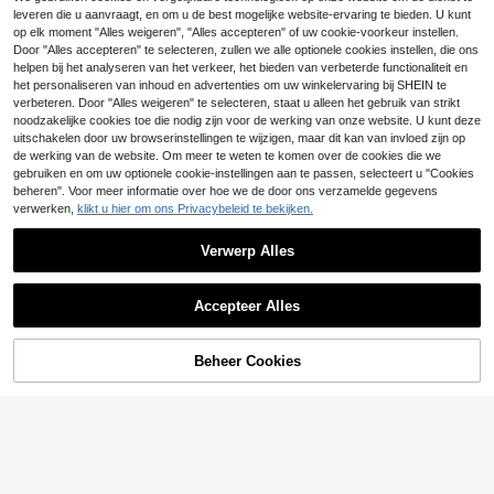
leveren die u aanvraagt, en om u de best mogelijke website-ervaring te bieden. U kunt
1 st. Nail Art stempelplaat organizer
op elk moment "Alles weigeren", "Alles accepteren" of uw cookie-voorkeur instellen.
koffer, professionele nagelstempelh
#2 Bestseller
in ABS Nail Art Opslag & Display
1 stuk kattenoog nagelkunst m
Door "Alles accepteren" te selecteren, zullen we alle optionele cookies instellen, die ons
NEW
ouder, beschermende opbergkoffer
5
agnetisch gereedschap | Multi-mag
32 over
helpen bij het analyseren van het verkeer, het bieden van verbeterde functionaliteit en
.43€
5.48€
voor nagelstempelplaten met meerd
netisch punt kattenoog nagelmagn
4
het personaliseren van inhoud en advertenties om uw winkelervaring bij SHEIN te
ere compartimenten
.78€
eet, 4 kleuren beschikbaar, wolk- e
verbeteren. Door "Alles weigeren" te selecteren, staat u alleen het gebruik van strikt
n golfontwerp, creëert gemakkelijk
noodzakelijke cookies toe die nodig zijn voor de werking van onze website. U kunt deze
kattenoog magnetisch nagelkunst e
uitschakelen door uw browserinstellingen te wijzigen, maar dit kan van invloed zijn op
ffect, compatibel met alle kattenoo
de werking van de website. Om meer te weten te komen over de cookies die we
g gel lakken, DIY nagelkunst hulpmi
ddel
gebruiken en om uw optionele cookie-instellingen aan te passen, selecteert u "Cookies
beheren". Voor meer informatie over hoe we de door ons verzamelde gegevens
verwerken,
klikt u hier om ons Privacybeleid te bekijken.
Verwerp Alles
Accepteer Alles
150 kleuren afneembaar nagelkuns
Beheer Cookies
TOEVOEGEN AAN WINKELWAGEN
27
t-displaybord, nagelkleurenbok met
.18€
-1%
27.56€
vervangbare witte nageltips, nagell
ak-displayboek, opslag- en display
boek voor nagelsalon, veelkleurig k
aartenboek
20-vakken opbergboek voor nagel
4
kunststickers, plastic losbladerig al
.03€
bum voor het verzamelen en tentoo