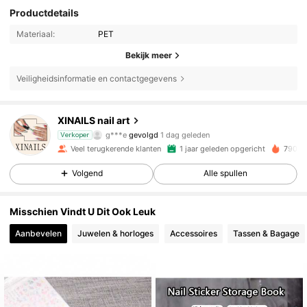
Productdetails
Materiaal:
PET
Bekijk meer
Veiligheidsinformatie en contactgegevens
31K Volgers
4.91
XINAILS nail art
g***e
gevolgd
1 dag geleden
Verkoper
e***r
is aan het browsen
Veel terugkerende klanten
1 jaar geleden opgericht
790K 
31K Volgers
4.91
Volgend
Alle spullen
31K Volgers
4.91
Misschien Vindt U Dit Ook Leuk
Aanbevelen
Juwelen & horloges
Accessoires
Tassen & Bagage
31K Volgers
4.91
31K Volgers
4.91