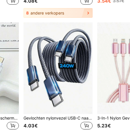
4.08€
3.54€
3.57€
8
andere verkopers
Schattige cartoon kabelbeschermer van hoge kwaliteit in de vorm van een schildpad, duurzaam en slijtvast - compatibel met Apple-oplader, kleurrijk ontwerp, oplaadaccessoires, schattige schildpaddendecoratie, levendige beschermende schaal, digitale accessoires, leuk gadget, duurzaam materiaal, leuke digitale beschermer, essentieel voor digitale liefhebbers
Gevlochten nylonvezel USB-C naar USB-C datakabel, 240W C naar C snellaadkabel [1 meter, 2 meter, 3 meter, 1 set van 3] Type C oplader snellaadkabel USB-C naar USB-C, compatibel met Apple 17, 16, 15 Pro Max, Pro, S25, S24, S23. Cadeau voor Vrouwendag, verjaardag.
4.03€
5.23€