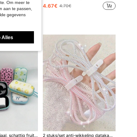
site. Om meer te
4.67€
4.70€
n aan te passen,
nde klanten
elde gegevens
pers
 Alles
1 stuk EVA-materiaal, schattig fruitpatroon, oortelefoonhoesje met rits, interessant ontwerp, opbergdoos voor oplader, geschikt voor AirPods, Bluetooth-koptelefoons, kabels, USB-sticks en andere kleine elektronica, valbestendig, multifunctionele organizer voor digitale accessoires, draagbaar reismuntenvakje voor op vakantie, kabelorganizer voor buitenactiviteiten, opladeraccessoires, reisbenodigdheden
2 stuks/set anti-wikkeling datakabelbeschermer & binders, universele siliconen spiraalkabelbeschermer en USB-draadbescherming, opladerkabelorganizer, duurzame kabelwikkel voor meerdere oplaadkabels, bureaublad draadopbergbeheer, voorkomt rafelen en beschadiging