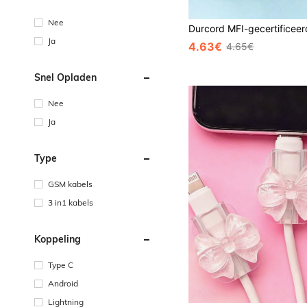
Nee
Ja
4.63€
4.65€
Snel Opladen
Nee
Ja
Type
GSM kabels
3 in1 kabels
Koppeling
Type C
Android
Lightning