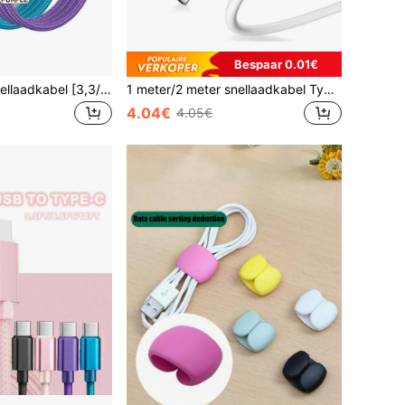
Bespaar 0.01€
3 stuks USB C snellaadkabel [3,3/6,6/10 ft] USB A naar C nylon gevlochten oplaadkabel, C-poort datasynchronisatiekabel, compatibel met Samsung Galaxy A14 5G A13 A54 A53 S23 S22 Ultra S21 S20 A23 A24 A03 S7 Pro 6 Moto Android telefoon snellaadkabel
1 meter/2 meter snellaadkabel Type-C naar Lightning, compatibel met iPhone, zeer efficiënte datakabel, compatibel met iPhone 14 Pro Max/14 Pro/14 Plus/14/13/12/11/XS/XR/8/7/6/compatibel met de serie
4.04€
4.05€