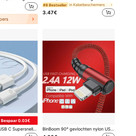
in Kabelbeschermers
#8 Bestseller
3.47€
pers
Bespaar 0.03€
NNBILI 6A 66W USB C Supersnelle Oplader Adapter, USB A naar Type C Supersnelle Oplaad- en Datakabel, Compatibel met -telefoons (Let op: Dit product is niet geschikt voor het opladen van telefoons.)
BinBoom 90° gevlochten nylon USB-naar-Lightning snellaadkabel met MFi-certificering, 10-20W vermogen, compatibel met iPhone 14/13/12/11/X - Duurzaam voor dagelijks gebruik en op reis, ook geschikt voor opladers.