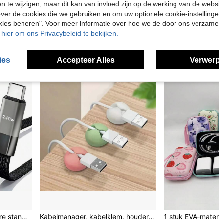
en te wijzigen, maar dit kan van invloed zijn op de werking van de web
4.34€
3.58€
ver de cookies die we gebruiken en om uw optionele cookie-instellinge
Veel terugkere
okies beheren". Voor meer informatie over hoe we de door ons verzam
u hier om ons Privacybeleid te bekijken.
1
andere verko
ies
Accepteer Alles
Verwerp
Knoopvrije mini opvouwbare standaard 240W max opvouwbare telefoonhouder datakabel dubbele Type-C supersnelle laadkabel gevlochten, ondersteunt 240W 6A Type-C naar Type-C/USB naar Type-C supersnel opladen en gegevensoverdracht, compatibel met Samsung S23 S22 S21, 12Pro K50 K60, P40 P60 en andere Android-telefoons. Een ideaal cadeau voor Moederdag of een verjaardag.
Kabelmanager, kabelklem, houder voor desktopcomputer, zelfklevende kabelmanager en opladerhouder. Accessoires voor kabelmanagement op nachtkastjes, aan de muur, in de auto en op kantoor. Kabelorganizer.