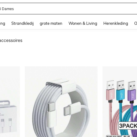
ni Dames
and down arrow keys to navigate search Recente zoekopdracht and Zoeken en Vi
ing
Strandkledij
grote maten
Wonen & Living
Herenkleding
O
accessoires