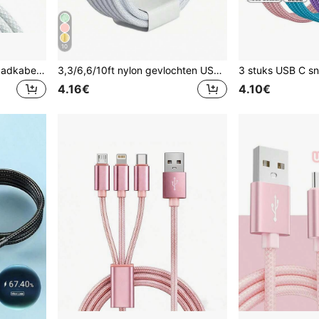
10
PD 60W Dual USB C snellaadkabel voor iPhone 17/16/15 Pro Max Plus en POCO. Type C naar Type C snellader, gevlochten kabel, datakabel met doos.
3,3/6,6/10ft nylon gevlochten USB-C naar Type-C snellaadkabel, compatibel met iPhone 17/16/15, Android-telefoons, geschikt voor binnen/buiten/reizen en autogebruik, ondersteunt snelladen
4.16€
4.10€