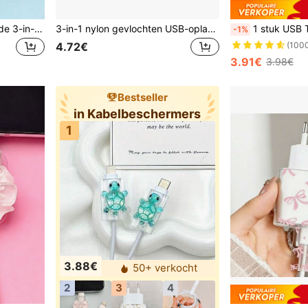
Durcord MFI-gecertificeerde 3-in-1 multifunctionele oplaadkabel, tot 120W, ondersteunt Type-C snelladen, perfect voor iPhone, Android-telefoons en tablets, compatibel met iPhone 16/15/14/13/12/11, S24/S23/S22/S21 en meer
3-in-1 nylon gevlochten USB-oplaadkabel, universele snellaad-USB naar Lightning/Type-C/Micro USB-connector, compatibel met Samsung en meer apparaten, 3-in-1 snellaad-USB-datakabel, multifunctionele USB-snellaadkabel, kleurrijke Type-C/Micro-oplaadkabel, supersnelle datakabel
1 stuk USB Type C snellaadkabel, nylon gevlochten 3.3ft/6.6ft/
-1%
4.72€
(100
3.91€
3.98€
Bestseller
in Kabelbeschermers
1
3.88€
50+ verkocht
2
3
4