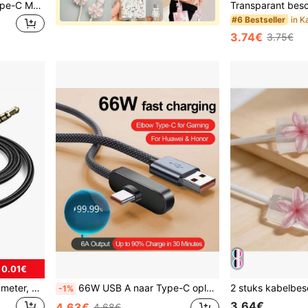
2 Roze Strik Universele/Type-C Model Kabelbeschermer - Duurzaam, Anti-Breuk en Stijlvol Telefoonaccessoire Ontwerp met Schattige Plastic Vlinder Decoratie voor Opladen en Databescherming, Oplaadaccessoires, Telefoonkabelbeschermer, Kabelorganizer, Apparaatkabelbeschermer, Schattig Plastic Ornament, Roze Strik Ontwerp, Stevige Constructie, Voor Gebruikers, Type-C Eigenaren, Cadeau voor Haar, Reis Tech Accessoire, Kerstcadeau
in K
#6 Bestseller
3.74€
3.75€
 0.01€
USB-C naar AUX-kabel 1,1 meter, Type-C naar 3,5 mm mannelijke hoofdtelefoon audio-aansluiting kabel / AUX-aansluiting kabel / 3,5 mm hoofdtelefoon auto stereo kabel voor auto, compatibel met compatibiliteit dan andere USB C naar 3,5 mm AUX-kabel kabel, compatibel met de meeste Type C-telefoons: Pixel 4 3 2 XL, Galaxy iPad Air 5th 10,9 inch, IMac Air
66W USB A naar Type-C oplaadkabel, 1 meter/1,5 meter/2 meter USB-C snellaadkabel, compatibel met iPhone 17/16/15/14, Pro 12.9/11, Air 4/5, Mini 6, MotoG, Pixel en meer USB-C-apparaten
-1%
3.64€
4.63€
4.68€