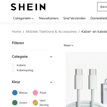
Biki
Use up 
Categorieën
Nieuwkomers
Snel Verzenden
Dameskled
Home
Mobiele Telefoons & Accessoires
Kabel- en kabel
/
/
Filteren
Meer
Categorie
Kabels
Kabelopslag
Kleur
Blauw
Roze
Veel
Groen
kleurig