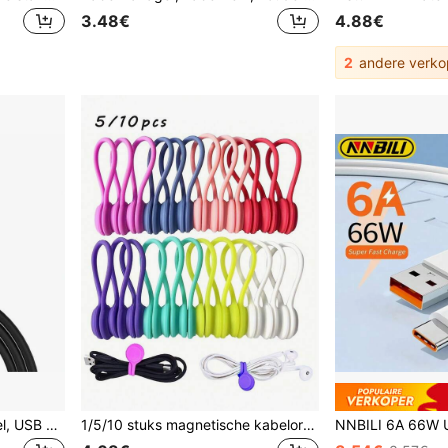
3.48€
4.88€
2
andere verko
1 stuk USB C snellaadkabel, USB A naar Type C snellaadkabel, 480 Mbps snelle gegevensoverdracht, compatibel met iPhone 17/16/15/Plus/Pro/Pro Max, compatibel met Samsung Galaxy S26 S25 S24 S23 S22 S21 Note 20 Ultra, Pro 12.9 Air Mini
1/5/10 stuks magnetische kabelorganizer, herbruikbare siliconen bandjes, kabelmanagement met draadbinder voor het bundelen en organiseren van vaste items, koelkastmagneet met draadwikkelclips voor USB-koptelefoon en sleutelhangers - niet waterdicht