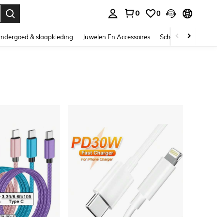
0
0
nden. Press Enter to select.
ndergoed & slaapkleding
Juwelen En Accessoires
Schoonheid & gezo