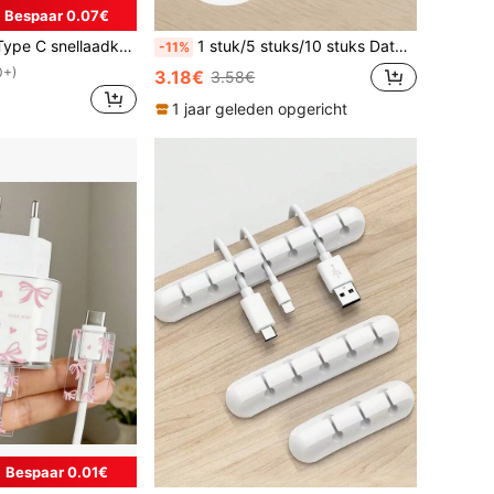
Bespaar 0.07€
10ft USB A naar USB C oplaadkabel, compatibel met Samsung Galaxy S25 S24 S23 S22 S21
1 stuk/5 stuks/10 stuks Datakabelopbergclip, stroomkabelwikkelapparaat, kabelorganizer voor huishoudelijke apparaten, reisorganizer voor datakabels
-11%
0+)
3.18€
3.58€
1 jaar geleden opgericht
Bespaar 0.01€