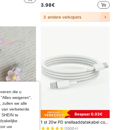
3.98€
3
andere verkopers
everen die u
"Alles weigeren",
 zullen we alle
en van verbeterde
Bespaar 0.03€
j SHEIN te
dzakelijke
2 stuks transparante bloemvormige oplaadkop beschermhoes kabelbeschermer, opladerbeschermer
1 st 20w PD snellaaddatakabel compatibel met iPhone 14 Pro Max, 14 Pro, 14 Plus, 13 Pro Max, 13 Pro, 13, 12 Pro, 12, 11, XS, XR, 8 Plus, 8, 7, 6, 5, SE, compatibel met iPad Lightning MFI-gecertificeerd
door uw
abelbeschermers
(1000+)