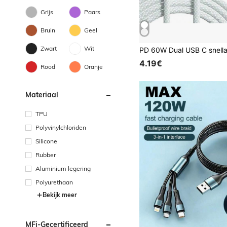
Grijs
Paars
Bruin
Geel
Zwart
Wit
4.19€
Rood
Oranje
Materiaal
TPU
Polyvinylchloriden
Silicone
Rubber
Aluminium legering
Polyurethaan
Bekijk meer
MFi-Gecertificeerd