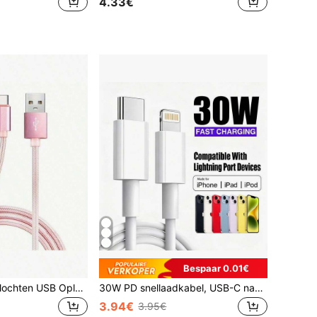
4.33€
Bespaar 0.01€
3-In-1 Nylon Gevlochten USB Oplaadkabel, Universele Snelle Oplaadkabel USB naar Lightning/Type-C/Micro USB, Matte Ronde 36V Male naar Male, 10-20W Output, Compatibel met iPhone en meer, 3-In-1 Snelle Oplaad USB Datakabel, Multifunctionele Snelle Oplaadkabel, Kleurrijke Type-C Micro Oplaadkabel, Compatibel met iPhone, Type-C Telefoons, Android Telefoons
30W PD snellaadkabel, USB-C naar Lightning, MFi-gecertificeerd, compatibel met iPhone 14/13/12/11/XS/8/Plus, compatibel met iPad en pc, geschikt voor thuis, kantoor en op reis, ideaal als kerst- of familiecadeau. Compatibel met iPhone 14 Pro Max, 14 Pro, 14 Plus, 13 Pro Max, 13 Pro, 13, 12 Pro, 12, 11, XS, XR, 8 Plus, 8, 7, 6, 5, SE, compatibel met iPad-oplader.
3.94€
3.95€