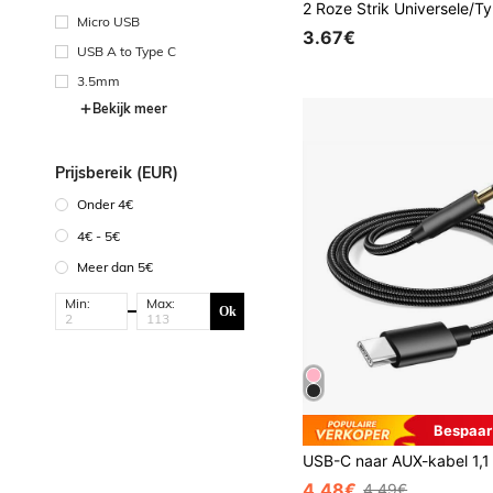
Micro USB
3.67€
USB A to Type C
3.5mm
Bekijk meer
Prijsbereik (EUR)
Onder 4€
4€ - 5€
Meer dan 5€
Min:
Max:
Ok
Bespaar
4.48€
4.49€