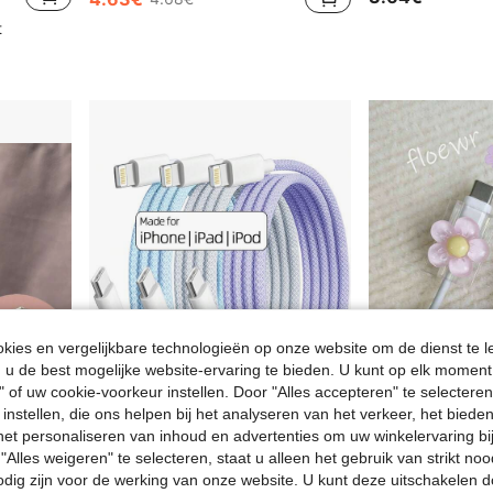
t
ies en vergelijkbare technologieën op onze website om de dienst te l
u de best mogelijke website-ervaring te bieden. U kunt op elk moment 
" of uw cookie-voorkeur instellen. Door "Alles accepteren" te selecteren,
 instellen, die ons helpen bij het analyseren van het verkeer, het bied
5
n het personaliseren van inhoud en advertenties om uw winkelervaring bi
"Alles weigeren" te selecteren, staat u alleen het gebruik van strikt noo
5 stuks Wave-kabelbeschermingsset, TPU-kabelbeschermer, accessoires voor kabelbeschermers, geen batterij, compatibel met Apple-telefoon, datakabelbeschermingsset en opladerbeschermer
USB-C naar Lightning snellaadkabel | Compatibel met iPhone 14/13/12/11 Pro Max/XR/XS/X/8/7/6 Plus/SE, Type-C autolader CarPlay datakabel, compatibel met Apple datakabel, ondersteunt PD snelladen, compatibel met 14 oplaadkabel, compatibel met 13/12 Plus telefoons, compatibel met iPad 11 tablet Lightning naar Type-C oplaadkabel
odig zijn voor de werking van onze website. U kunt deze uitschakelen 
in K
#5 Bestseller
(1000+)