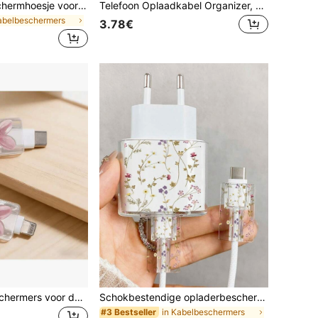
Transparant beschermhoesje voor oplader met roze strik en hartjespatroon, geschikt voor 20W EU-stekkeroplader ter bescherming tegen breuk.
Telefoon Oplaadkabel Organizer, Draad Clips Houder Voor Bureau, Data Kabel Oortelefoon Binder Bureau Netjes Accessoires
abelbeschermers
3.78€
2 stuks kabelbeschermers voor datalijnen, anti-breuk voor oplaadkabels, harsmateriaal, geen batterij nodig, geschikt voor Type-C-Type-C, voor Type-C-
Schokbestendige opladerbeschermer met kwastje (geschikt voor 20W), compatibel met 13/14/15 Europese adapters, inclusief kabelbeschermer, transparante EU-stekkerbeschermer, kabelbeschermer en opladeraccessoires. Een perfect cadeau voor vrouwen.
in Kabelbeschermers
#3 Bestseller