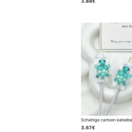
3.88€
3.67€