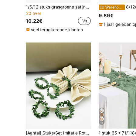
1/6/12 stuks grasgroene satijnen stoelhoezen voor Chiavari-stoelen, saliegroene satijnen stoelstriken, zijden stoelbanden met strikken, feest- en bruiloftstoelhoezen voor verjaardagen, evenementen, hotels, restaurants, ceremonies, banketdecoraties
8/12/16/24 Pack Rose Gold Satijnen Stoel 
EU Warehouse
20 over
9.89€
10.22€
1 jaar geleden o
Veel terugkerende klanten
16
[Aantal] Stuks/Set Imitatie Rotan Servetring