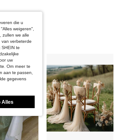
everen die u
"Alles weigeren",
 zullen we alle
en van verbeterde
j SHEIN te
dzakelijke
door uw
site. Om meer te
n aan te passen,
elde gegevens
 Alles