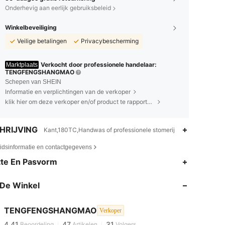
Onderhevig aan eerlijk gebruiksbeleid
Winkelbeveiliging
Veilige betalingen
Privacybescherming
Verkocht door professionele handelaar:
Marktplaats
TENGFENGSHANGMAO
Schepen van SHEIN
Informatie en verplichtingen van de verkoper
klik hier om deze verkoper en/of product te rapporteren.
HRIJVING
Kant,180TC,Handwas of professionele stomerij
eidsinformatie en contactgegevens
te En Pasvorm
4.41
47
31
De Winkel
4.41
47
31
TENGFENGSHANGMAO
Verkoper
4.41
47
31
Beoordeling
Artikelen
Volgers