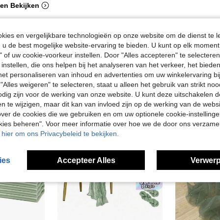
en Bekijken
ies en vergelijkbare technologieën op onze website om de dienst te l
u de best mogelijke website-ervaring te bieden. U kunt op elk moment 
" of uw cookie-voorkeur instellen. Door "Alles accepteren" te selecteren,
 instellen, die ons helpen bij het analyseren van het verkeer, het bied
n het personaliseren van inhoud en advertenties om uw winkelervaring bi
"Alles weigeren" te selecteren, staat u alleen het gebruik van strikt noo
odig zijn voor de werking van onze website. U kunt deze uitschakelen 
en te wijzigen, maar dit kan van invloed zijn op de werking van de web
ver de cookies die we gebruiken en om uw optionele cookie-instellinge
okies beheren". Voor meer informatie over hoe we de door ons verzam
u hier om ons Privacybeleid te bekijken.
ies
Accepteer Alles
Verwerp