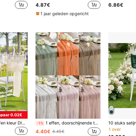
4.87€
6.86€
1 jaar geleden opgericht
paar 0.02€
1st/2st/6st/10st effen kleur DIY Terylene strik stoelrugdecoratie, geschikt voor verschillende banketten en feesten, stoeldecoratie, voegt feestelijke sfeer toe
1 effen, doorschijnende tafelloper van mesh, transparante tule voor buitendecoratie, romantisch voor bruiloft, banket, tafeldecoratie, boog, tuinboog, vrijgezellenfeest (meerdere kleuren beschikbaar), perfect voor bruiloft, vakantie, feest, huisdecoratie, geweldig cadeau
-1%
1 over
4.40€
4.45€