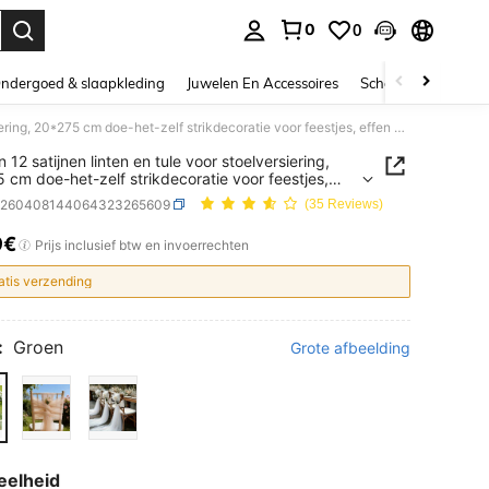
0
0
nden. Press Enter to select.
ndergoed & slaapkleding
Juwelen En Accessoires
Schoonheid & gezo
Set van 12 satijnen linten en tule voor stoelversiering, 20*275 cm doe-het-zelf strikdecoratie voor feestjes, effen kleur, herbruikbaar en wasbaar, geschikt voor buiten, jubileum en andere evenementen, rechthoekig
 12 satijnen linten en tule voor stoelversiering,
 cm doe-het-zelf strikdecoratie voor feestjes,
kleur, herbruikbaar en wasbaar, geschikt voor
h260408144064323265609
(35 Reviews)
, jubileum en andere evenementen, rechthoekig
9€
ICE AND AVAILABILITY
Prijs inclusief btw en invoerrechten
atis verzending
:
Groen
Grote afbeelding
eelheid