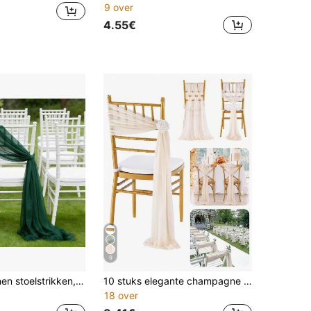
9 over
4.55€
9
10 stuks satijnen stoelstrikken, rechthoekige herbruikbare decoraties voor jubilea, bruiloften, Valentijnsdag, meerkleurig
10 stuks elegante champagne chiffon stoelrugband set, gangbruiloft stoelrug decoratie, kerk chiffon banket ceremonie receptie stoel set, fotorekwisieten, verjaardagsfeest thuisdecoratie
18 over