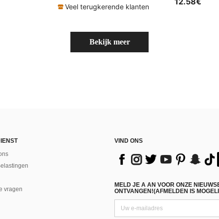
12.58€
Veel terugkerende klanten
Bekijk meer
IENST
VIND ONS
ons
Belastingen
MELD JE A AN VOOR ONZE NIEUWS
e vragen
ONTVANGEN!(AFMELDEN IS MOGELI