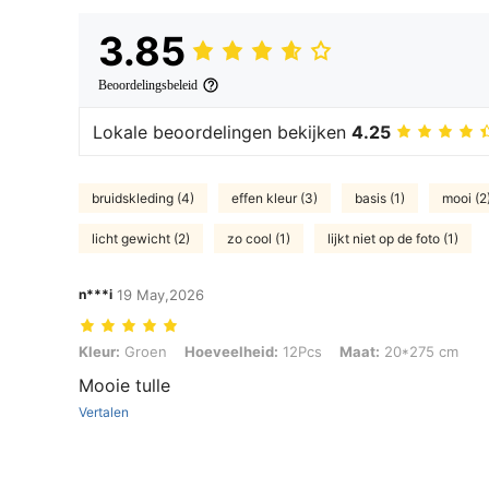
3.85
Beoordelingsbeleid
Lokale beoordelingen bekijken
4.25
bruidskleding (4)
effen kleur (3)
basis (1)
mooi (2
licht gewicht (2)
zo cool (1)
lijkt niet op de foto (1)
n***i
19 May,2026
Kleur: Groen, Hoeveelheid: 12Pcs, Maat: 20*275 cm
Kleur:
Groen
Hoeveelheid:
12Pcs
Maat:
20*275 cm
Mooie tulle
Vertalen