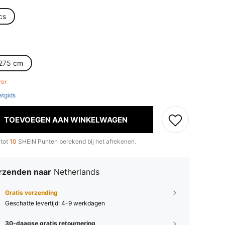
cs
275 cm
ver
tgids
TOEVOEGEN AAN WINKELWAGEN
 tot
10
SHEIN Punten berekend bij het afrekenen.
rzenden naar
Netherlands
Gratis verzending
Geschatte levertijd:
4-9 werkdagen
30-daagse gratis retournering