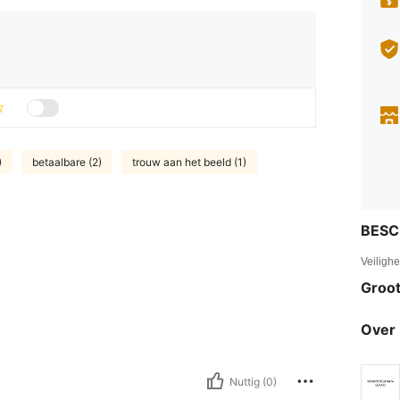
)
betaalbare (2)
trouw aan het beeld (1)
BESC
Veiligh
Groot
Over 
Nuttig (0)