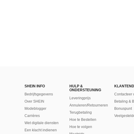
SHEIN INFO
HULP &
KLANTEND
ONDERSTEUNING
Bedrijfsgegevens
Contacteer 
Leveringprijs
Over SHEIN
Betaling & 
Annuleren/Retourneren
Modeblogger
Bonuspunt
Terugbetaling
Carrières
Veelgesteld
Hoe te Bestellen
Wet digitale diensten
Hoe te volgen
Een klacht indienen