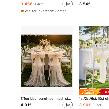
3.45€
3.54€
3.48€
Veel terugkerende klanten
Bes
Effen kleur parelmoer mesh stoelleuninghoes, elegante strikversiering voor bruiloften en banketten
4.91€
3.90€
3.92€