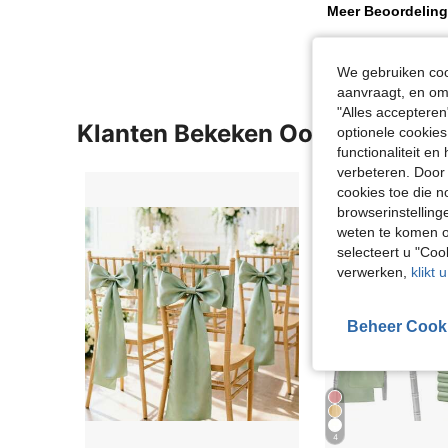
Meer Beoordeling
We gebruiken cook
aanvraagt, en om 
"Alles accepteren
Klanten Bekeken Ook
optionele cookies
functionaliteit e
verbeteren. Door 
cookies toe die n
browserinstelling
weten te komen o
selecteert u "Co
verwerken,
klikt 
Beheer Cook
4