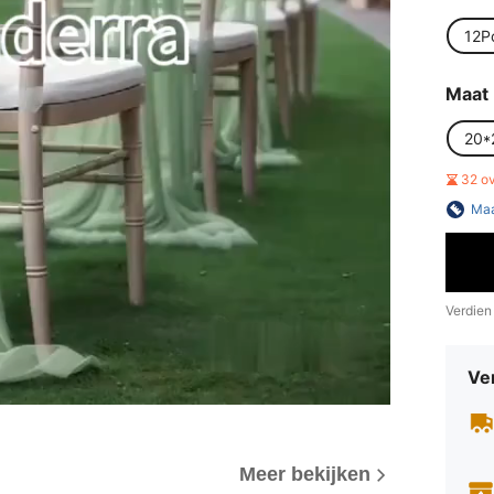
12P
Maat
20*
32 o
Maa
Verdien
Ve
Meer bekijken