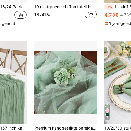
Riem Stoel Lint Strik Geschikt Voor Bruiloft Banket Feest Babyshower Verjaardag Feest Decoratie
10 mintgroene chiffon tafelkleden, chiffon tafelvlaggetjes in bohemianstijl, transparante chiffon tafelvlaggetjes, geschikt voor babyfeestjes, bruiloften, vrijgezellenfeesten, verjaardagsfeesten en tafeldecoraties.
1 stuk 1,5/2/3 meter/0,72*1m Tule tafelkleed, bruiloft, verjaar
-1%
14.91€
4.73€
4.78
pgericht
1 jaar gele
7
1 stuk 35 * 71/118/157 inch kaasdoek tafelloper en servetten, Boheemse gaas kaasdoek tafelloper, transparante tafelloper in landelijke stijl, Boheemse tafelloper geschikt voor trouwboog, tuinboog, vrijgezellenfeest, perfect voor bruiloft, festival, vakantie, verjaardagsfeest, decoratie, huisdecoratie (meerdere kleuren beschikbaar) Kerstcadeau
Premium handgestikte parelgaas tafelrunner mintgroen transparant tule tafelkleed overlay voor buitenbruiloft babyshower verjaardag theeparty huisdecoratie