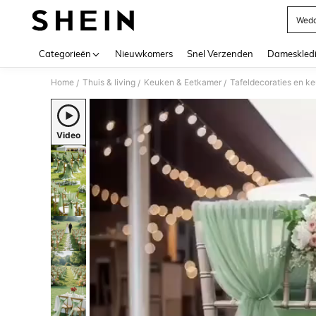
Wedd
Use up 
Categorieën
Nieuwkomers
Snel Verzenden
Dameskled
Home
Thuis & living
Keuken & Eetkamer
Tafeldecoraties en k
/
/
/
Video