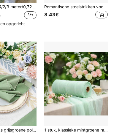
dag, feestdecoratie, creatieve slaapkamer, woonkamer, parelgordijn achtergrond, groot bankettafelkleed, fotorekwisiet
Romantische stoelstrikken voor bruiloften (16 stuks/set), lange chiffonstof, 20*275 cm, decoratie voor het gangpad, banket, kerk, feest, restaurant, buiten
8.43€
€
den opgericht
10/20/30 stuks grijsgroene polyester stoffen servetten, wasbaar en herbruikbaar, maat: 12/14/17/20 inch (30/36/43/50 cm), geschikt voor hotels, bruiloften, restaurants, verjaardagsfeestjes en babyshowers
1 stuk, klassieke mintgroene raster tule stof op rol - 100% polyester, transparant materiaal, voor bruiloftsdecoratie, trouwboog, tafelloper & stoeldecoratie, verlovingsceremonie, verjaardagsfeest, jubileum, nieuwjaarsfeest, gender reveal party, doe-het-zelf achtergrond, fotografie, Valentijnsdag, Kerstmis, vrijgezellenfeest, plafond-/trapdecoratie