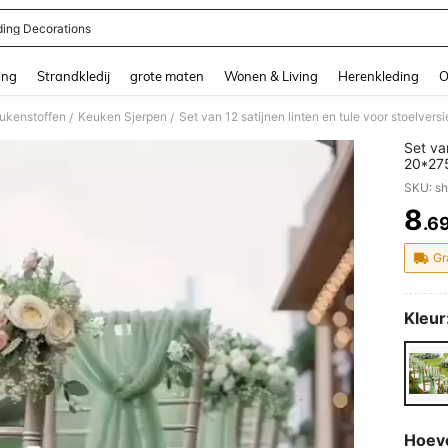
ing Decorations
and down arrow keys to navigate search Recente zoekopdracht and Zoeken en Vi
ing
Strandkledij
grote maten
Wonen & Living
Herenkleding
O
eukenstoffen
Keuken Sjerpen
/
/
Set van
20*275
effen 
SKU: s
buiten
8
.6
PR
Gr
Kleur
Hoev