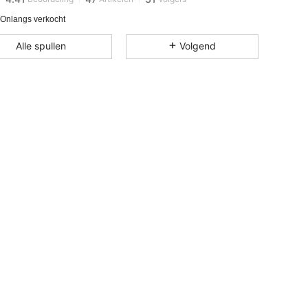
 Onlangs verkocht
4.41
47
31
Alle spullen
Volgend
4.41
47
31
4.41
47
31
4.41
47
31
4.41
47
31
4.41
47
31
4.41
47
31