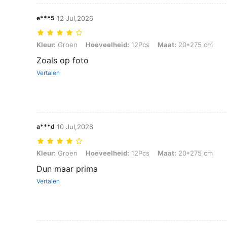
e***5
12 Jul,2026
Kleur: Groen, Hoeveelheid: 12Pcs, Maat: 20*275 cm
Kleur:
Groen
Hoeveelheid:
12Pcs
Maat:
20*275 cm
Zoals op foto
Vertalen
a***d
10 Jul,2026
Kleur: Groen, Hoeveelheid: 12Pcs, Maat: 20*275 cm
Kleur:
Groen
Hoeveelheid:
12Pcs
Maat:
20*275 cm
Dun maar prima
Vertalen