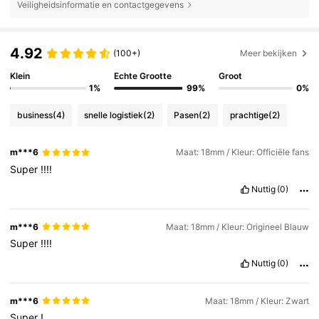
Veiligheidsinformatie en contactgegevens
4.92
(100+)
Meer bekijken
Klein
Echte Grootte
Groot
1%
99%
0%
business
(4)
snelle logistiek
(2)
Pasen
(2)
prachtige
(2)
m***6
Maat: 18mm / Kleur: Officiële fans
Super
!!!!
Nuttig
(0)
m***6
Maat: 18mm / Kleur: Origineel Blauw
Super
!!!!
Nuttig
(0)
m***6
Maat: 18mm / Kleur: Zwart
Super
!