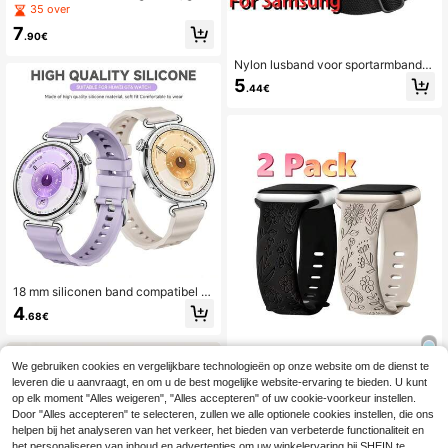
hikt voor de GT 6/5/4/3 Pro 41 mm
35 over
sportsmartwatch, Venu 2S/3S/4, Vi
7
voactive 3S/4S, Forerunner 265S/2
.90€
55S, Vivomove 3S/Active S/Rey. Ve
rstelbare band met roestvrijstalen g
Nylon lusband voor sportarmband G
esp, verkrijgbaar in 5 kleuren, klassi
alaxy Watch 8 40mm 44mm 8 Class
5
.44€
eke uitstraling en stijlvol design.
ic 46mm armband voor Galaxy Wat
ch Ultra 47mm sportband polsband
18 mm siliconen band compatibel m
et Watch GT6 GT5 41 mm zachte s
4
.68€
port polsband compatibel met Watc
h GT4 41 mm / GT5 Pro 42 mm horl
ogeband
We gebruiken cookies en vergelijkbare technologieën op onze website om de dienst te
leveren die u aanvraagt, en om u de best mogelijke website-ervaring te bieden. U kunt
4
op elk moment "Alles weigeren", "Alles accepteren" of uw cookie-voorkeur instellen.
2 stuks damesmode meerdelige ges
Door "Alles accepteren" te selecteren, zullen we alle optionele cookies instellen, die ons
neden siliconen horlogeband, comp
6 over
helpen bij het analyseren van het verkeer, het bieden van verbeterde functionaliteit en
atibel met SE/Ultra-serie, S11, 10, 9,
het personaliseren van inhoud en advertenties om uw winkelervaring bij SHEIN te