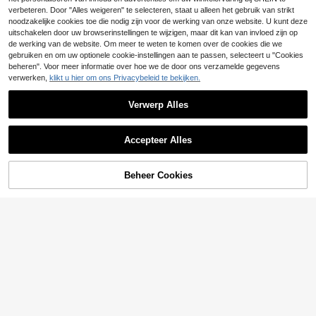
5
8, 7, 6, 5, 4, 3, 2, 1 (S10/11-42mm, S
.64€
verbeteren. Door "Alles weigeren" te selecteren, staat u alleen het gebruik van strikt
10/11-46mm) volledige serie, comp
noodzakelijke cookies toe die nodig zijn voor de werking van onze website. U kunt deze
atibel met Apple Watch 38/40/41/4
uitschakelen door uw browserinstellingen te wijzigen, maar dit kan van invloed zijn op
2/44/45/46/49mm maten, zachte s
de werking van de website. Om meer te weten te komen over de cookies die we
portvervangende polsband voor da
mes, geschikt voor dagelijks en vak
gebruiken en om uw optionele cookie-instellingen aan te passen, selecteert u "Cookies
antiegebruik
beheren". Voor meer informatie over hoe we de door ons verzamelde gegevens
verwerken,
klikt u hier om ons Privacybeleid te bekijken.
Verwerp Alles
11
20mm gevlochten nylon Solo Loop
Accepteer Alles
horlogeband compatibel met Samsu
26 over
ng Galaxy Watch 4 5 6 7 FE 40mm
5
44mm/Watch 4 6 Classic 42mm 46
.18€
Beheer Cookies
mm 43mm 47mm/Watch 5 Pro 45m
TOEVOEGEN AAN WINKELWAGEN
m/Watch 3 41mm/Active 2, Vivoacti
ve 6/Vivoactive 5/3 dames heren
5
1 stuk dames- en herenhorlogeban
d van roestvrij staal met starlight lux
1 over
e zakelijke elegante mesh, 18 mm 2
4
0 mm 22 mm, horlogeband accessoi
.86€
res compatibel met Samsung Galax
y Watch 7 6 5 4 3 Active 2 Classic
40 mm 42 mm 44 mm 46 mm 43 m
m 47 mm, compatibel met Watch G
T 5 4 3 2 Pro