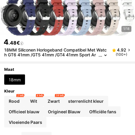
1/18
4
.48€
18MM Siliconen Horlogeband Compatibel Met Watc
4.92
h GT6 41mm /GT5 41mm /GT4 41mm Sport Ar
(100+)
mband Smartwatch Band Vervangende Polsba
nd Accessoires
Maat
18mm
Kleur
2 left
4 left
10 left
Rood
Wit
Zwart
sterrenlicht kleur
Officieel blauw
Origineel Blauw
Officiële fans
Vloeiende Paars