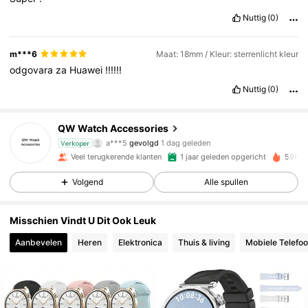
Nuttig
(0)
m***6
Maat: 18mm / Kleur: sterrenlicht kleur
odgovara
za
Huawei
!!!!!!
Nuttig
(0)
571 Volgers
4.88
QW Watch Accessories
a***5
gevolgd
1 dag geleden
Verkoper
571 Volgers
4.88
Veel terugkerende klanten
1 jaar geleden opgericht
59K O
Volgend
Alle spullen
571 Volgers
4.88
Misschien Vindt U Dit Ook Leuk
571 Volgers
4.88
Aanbevelen
Heren
Elektronica
Thuis & living
Mobiele Telefoo
571 Volgers
4.88
571 Volgers
4.88