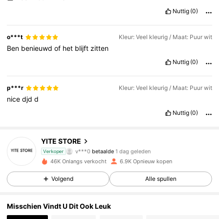
Nuttig
(0)
o***t
Kleur: Veel kleurig / Maat: Puur wit
Ben
benieuwd
of
het
blijft
zitten
Nuttig
(0)
p***r
Kleur: Veel kleurig / Maat: Puur wit
nice
djd
d
Nuttig
(0)
YITE STORE
4.5K Volgers
4.77
v***0
betaalde
1 dag geleden
Verkoper
46K Onlangs verkocht
6.9K Opnieuw kopen
4.5K Volgers
4.77
Volgend
Alle spullen
4.5K Volgers
4.77
Misschien Vindt U Dit Ook Leuk
4.5K Volgers
4.77