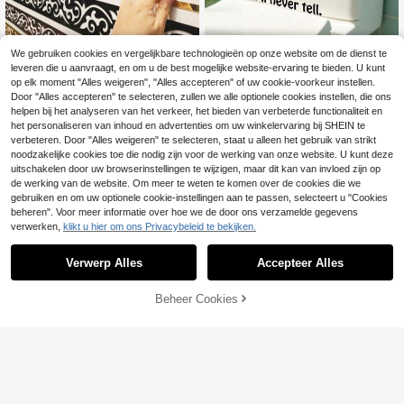
We gebruiken cookies en vergelijkbare technologieën op onze website om de dienst te
12 stuks 20 cm*5 cm/7,87 inch*1,96
1/3/5 stuks grappige ogen slog
NEW
leveren die u aanvraagt, en om u de best mogelijke website-ervaring te bieden. U kunt
5
3
inch moderne geometrische spiegel
an toiletdeksel sticker, humoristisch
.18€
.43€
op elk moment "Alles weigeren", "Alles accepteren" of uw cookie-voorkeur instellen.
sticker set voor chique wanddecora
e citaat toiletbril sticker, afneembar
Door "Alles accepteren" te selecteren, zullen we alle optionele cookies instellen, die ons
tie, zelfklevende taillelijn spiegelsti
e zelfklevende badkamer toiletbak
cker voor muurdecoratie in huis - v
decoratie, interessante toilet thuisd
helpen bij het analyseren van het verkeer, het bieden van verbeterde functionaliteit en
erwijderbaar en eenvoudig te install
ecoratie cadeau
het personaliseren van inhoud en advertenties om uw winkelervaring bij SHEIN te
eren voor woonkamer, slaapkamer
verbeteren. Door "Alles weigeren" te selecteren, staat u alleen het gebruik van strikt
en badkamer
noodzakelijke cookies toe die nodig zijn voor de werking van onze website. U kunt deze
uitschakelen door uw browserinstellingen te wijzigen, maar dit kan van invloed zijn op
de werking van de website. Om meer te weten te komen over de cookies die we
gebruiken en om uw optionele cookie-instellingen aan te passen, selecteert u "Cookies
beheren". Voor meer informatie over hoe we de door ons verzamelde gegevens
verwerken,
klikt u hier om ons Privacybeleid te bekijken.
Verwerp Alles
Accepteer Alles
Beheer Cookies
TOEVOEGEN AAN WINKELWAGEN
1 rol van 10 m (33 ft) / 393,7 inch, 8
3,82 cm / 33 inch lang, zelfklevend
10 over
papier met vintage gouden rand, sti
7
.86€
cker met houtnerfrand, minimalistis
che bohemian stijl, rechte krulstick
er voor prikborden, geschikt voor lij
5m x 15cm Vintage meubeldeurstic
7
sten, randen, prikborden, schoolbor
ker, behang met houtnerfmotief voo
.08€
den, feestdecoraties en doe-het-ze
r meubelrenovatie, waterdichte zelf