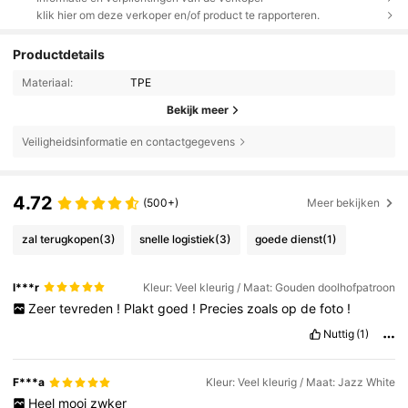
klik hier om deze verkoper en/of product te rapporteren.
Productdetails
Materiaal:
TPE
Bekijk meer
Veiligheidsinformatie en contactgegevens
4.72
(500+)
Meer bekijken
zal terugkopen
(3)
snelle logistiek
(3)
goede dienst
(1)
l***r
Kleur: Veel kleurig / Maat: Gouden doolhofpatroon
Zeer
tevreden
!
Plakt
goed
!
Precies
zoals
op
de
foto
!
Nuttig
(1)
F***a
Kleur: Veel kleurig / Maat: Jazz White
Heel
mooi
zwker