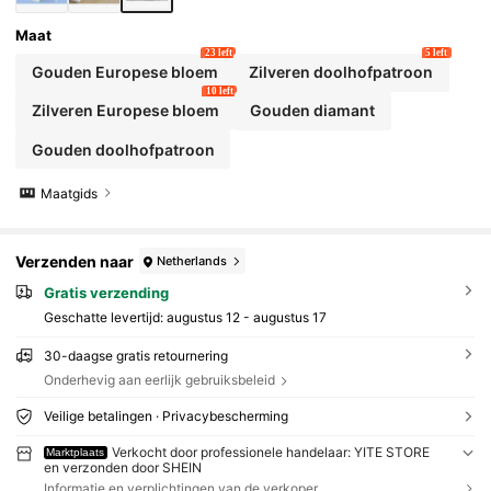
Maat
23 left
5 left
Gouden Europese bloem
Zilveren doolhofpatroon
10 left
Zilveren Europese bloem
Gouden diamant
Gouden doolhofpatroon
Maatgids
Verzenden naar
Netherlands
Gratis verzending
Geschatte levertijd:
augustus 12 - augustus 17
30-daagse gratis retournering
Onderhevig aan eerlijk gebruiksbeleid
Veilige betalingen · Privacybescherming
Verkocht door professionele handelaar: YITE STORE
Marktplaats
en verzonden door SHEIN
Informatie en verplichtingen van de verkoper