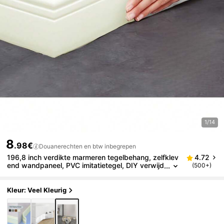
1/14
8
.98€
Douanerechten en btw inbegrepen
196,8 inch verdikte marmeren tegelbehang, zelfklev
4.72
end wandpaneel, PVC imitatietegel, DIY verwijd
(500+)
erbaar, woonkamer wanddecoratie waterdicht
slijtvast, keuken wanddecoratie,
Kleur: Veel Kleurig