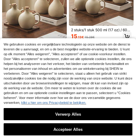
10
.56€
6,4 x 7,6 x 7,6 cm, voor het bewaren
van kruiden, zout en specerijen in d
e keuken, kruidenorganizer, keuken
accessoire
2 stuks/1 stuk 500 ml (17 oz) / 600
ml (20 oz) keramische oliefles met
15
.13€
15.28€
zachte kurken deksel, ronde keuke
nkruidendispenser voor sojasaus, a
We gebruiken cookies en vergelijkbare technologieën op onze website om de dienst te
Vintage oliefles van dik keramiek
zijn, olijfolie en pindaolie
leveren die u aanvraagt, en om u de best mogelijke website-ervaring te bieden. U kunt
(500 ml/600 ml) met kurkstop, ges
14 over
Bespaar 0.18€
chikt als kruidenfles of sausdispens
op elk moment "Alles weigeren", "Alles accepteren" of uw cookie-voorkeur instellen.
17
er.
.18€
1 st. Diamantvormige glazen oliefle
Door "Alles accepteren" te selecteren, zullen we alle optionele cookies instellen, die ons
s, keukenkookolie-azijndispenser
16 over
helpen bij het analyseren van het verkeer, het bieden van verbeterde functionaliteit en
met roestvrijstalen dop
het personaliseren van inhoud en advertenties om uw winkelervaring bij SHEIN te
12
.44€
-1%
12.62€
verbeteren. Door "Alles weigeren" te selecteren, staat u alleen het gebruik van strikt
noodzakelijke cookies toe die nodig zijn voor de werking van onze website. U kunt deze
Zout- en peperstrooierset, 118 ml gl
azen zout- en peperstrooier met ro
uitschakelen door uw browserinstellingen te wijzigen, maar dit kan van invloed zijn op
8
.99€
estvrijstalen deksel voor keuken, k
de werking van de website. Om meer te weten te komen over de cookies die we
ooktafel, camper, camping en barbe
gebruiken en om uw optionele cookie-instellingen aan te passen, selecteert u "Cookies
cue, navulbaar ontwerp
beheren". Voor meer informatie over hoe we de door ons verzamelde gegevens
verwerken,
klikt u hier om ons Privacybeleid te bekijken.
W·G
Verwerp Alles
WGROOM 2 stuks (1 potje + 1 lepel)
Toon vergelijkbare artikelen die op voorraad zijn
plastic kruidenpotjes en pothouder
Zie alle
6
.48€
s, opbergpotten voor thuis/woonka
Accepteer Alles
mer/eetkamer/keuken, luchtdichte
Sorry, dit product is uitverkocht.
bewaarpotten voor granen, gedroo