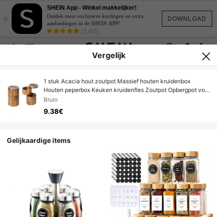
SHEIN App - Winkel makkelijker!
×
Ontdek meer exclusieve kortingen en extra
DOWNLOAD
aanbiedingen in de SHEIN APP!
(5,417)
Vergelijk
1 stuk Acacia hout zoutpot Massief houten kruidenbox
Houten peperbox Keuken kruidenfles Zoutpot Opbergpot voor
kruiden
Bruin
9.38€
Gelijkaardige items