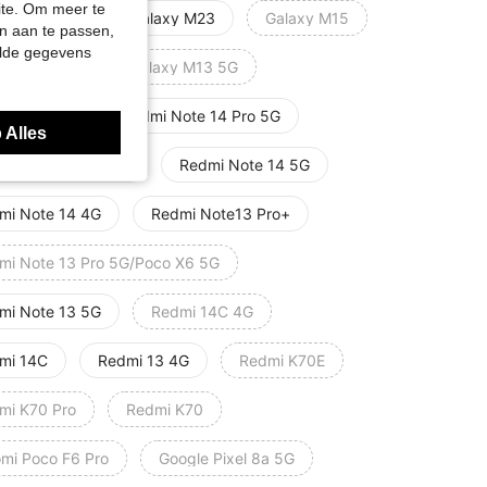
site. Om meer te
axy M32 5G
Galaxy M23
Galaxy M15
n aan te passen,
elde gegevens
axy M14 5G
Galaxy M13 5G
kweg M05
Redmi Note 14 Pro 5G
 Alles
mi Note 14 Pro 4G
Redmi Note 14 5G
mi Note 14 4G
Redmi Note13 Pro+
mi Note 13 Pro 5G/Poco X6 5G
mi Note 13 5G
Redmi 14C 4G
mi 14C
Redmi 13 4G
Redmi K70E
mi K70 Pro
Redmi K70
omi Poco F6 Pro
Google Pixel 8a 5G