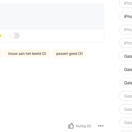
iPh
iPh
iPh
iPh
trouw aan het beeld (2)
passen goed (3)
Gal
Gal
Gal
Gal
Gala
Gal
Nuttig (0)