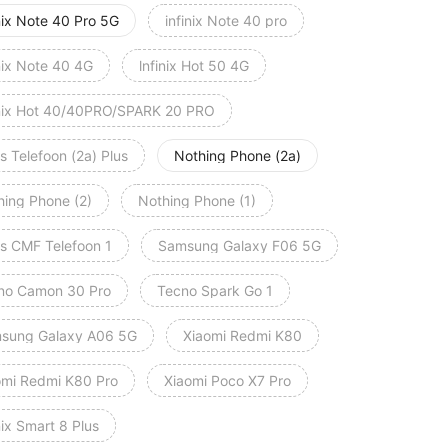
nix Note 40 Pro 5G
infinix Note 40 pro
nix Note 40 4G
lnfinix Hot 50 4G
inix Hot 40/40PRO/SPARK 20 PRO
s Telefoon (2a) Plus
Nothing Phone (2a)
hing Phone (2)
Nothing Phone (1)
ts CMF Telefoon 1
Samsung Galaxy F06 5G
no Camon 30 Pro
Tecno Spark Go 1
sung Galaxy A06 5G
Xiaomi Redmi K80
omi Redmi K80 Pro
Xiaomi Poco X7 Pro
nix Smart 8 Plus