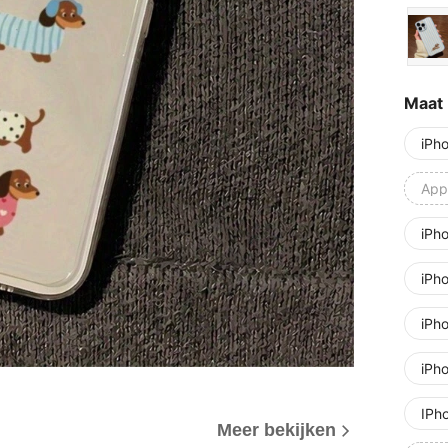
Maat
iPh
Appl
iPh
iPh
iPh
iPh
IPh
Meer bekijken