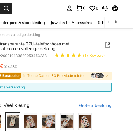
0
0
nden. Press Enter to select.
ndergoed & slaapkleding
Juwelen En Accessoires
Schoonheid & gezo
oon en volledige dekking
 transparante TPU-telefoonhoes met
patroon en volledige dekking
w260210133820953453238
(47 Reviews)
5€
ICE AND AVAILABILITY
4.18€
8 Bestseller
in Tecno Camon 30 Pro Mode telefoonhoesjes
atis verzending
:
Veel kleurig
Grote afbeelding