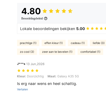
4.80
Beoordelingsbeleid
Lokale beoordelingen bekijken
5.00
prachtige (1)
effen kleur (1)
cadeau (1)
liefde (3)
zo cool (3)
zeer aan te bevelen (1)
comfortabel (1)
J***s
13 Jun,2026
Kleur: Doorzichtig, Maat: Galaxy A35 5G
Kleur:
Doorzichtig
Maat:
Galaxy A35 5G
Is erg naar wens en heel schattig.
Vertalen