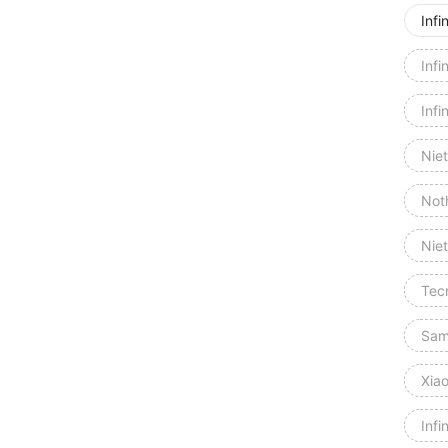
Infi
Infi
Inf
Niet
Not
Nie
Tec
Sam
Xia
Infi