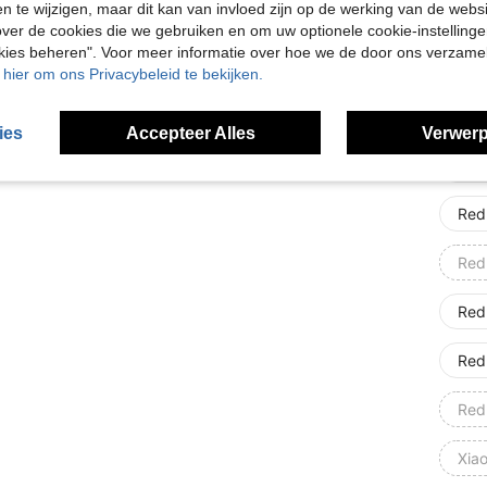
en te wijzigen, maar dit kan van invloed zijn op de werking van de web
Gal
ver de cookies die we gebruiken en om uw optionele cookie-instellinge
okies beheren". Voor meer informatie over hoe we de door ons verzam
Gal
u hier om ons Privacybeleid te bekijken.
Mel
ies
Accepteer Alles
Verwerp
Red
Red
Red
Red
Red
Red
Xia