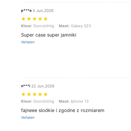
p***e
5 Jun,2026
Kleur: Doorzichtig, Maat: Galaxy S23
Kleur:
Doorzichtig
Maat:
Galaxy S23
Super case super jamniki
Vertalen
n***i
22 Jun,2026
Kleur: Doorzichtig, Maat: Iphone 13
Kleur:
Doorzichtig
Maat:
Iphone 13
fajneee slodkie i zgodne z rozmiarem
Vertalen