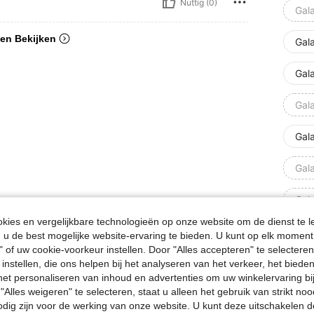
Nuttig (0)
Gal
en Bekijken
Gal
Gal
Gal
Gal
Gal
Gal
ies en vergelijkbare technologieën op onze website om de dienst te l
Mel
u de best mogelijke website-ervaring te bieden. U kunt op elk moment 
" of uw cookie-voorkeur instellen. Door "Alles accepteren" te selecteren,
Gal
 instellen, die ons helpen bij het analyseren van het verkeer, het bied
n het personaliseren van inhoud en advertenties om uw winkelervaring bi
"Alles weigeren" te selecteren, staat u alleen het gebruik van strikt noo
Gal
odig zijn voor de werking van onze website. U kunt deze uitschakelen 