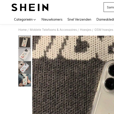
Sams
Use up 
Categorieën
Nieuwkomers
Snel Verzenden
Dameskled
Home
Mobiele Telefoons & Accessoires
Hoesjes
GSM hoesjes
/
/
/