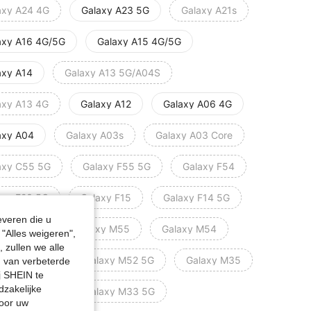
axy A24 4G
Galaxy A23 5G
Galaxy A21s
axy A16 4G/5G
Galaxy A15 4G/5G
axy A14
Galaxy A13 5G/A04S
axy A13 4G
Galaxy A12
Galaxy A06 4G
axy A04
Galaxy A03s
Galaxy A03 Core
axy C55 5G
Galaxy F55 5G
Galaxy F54
axy F23 5G
Galaxy F15
Galaxy F14 5G
everen die u
kweg F05
Galaxy M55
Galaxy M54
"Alles weigeren",
 zullen we alle
axy M53 5G
Galaxy M52 5G
Galaxy M35
en van verbeterde
j SHEIN te
dzakelijke
axy M34 5G
Galaxy M33 5G
door uw