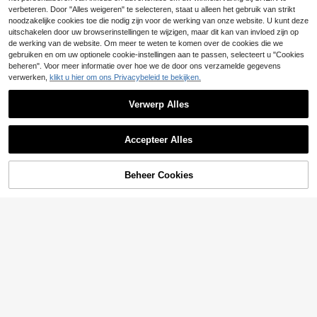
16
.25€
am voor bruiloft, Halloween, Kerstm
de acryl nachtlamp met foto en teks
verbeteren. Door "Alles weigeren" te selecteren, staat u alleen het gebruik van strikt
is, verjaardagsfeest, terug naar sch
t, aangepaste fotolamp, Moederda
noodzakelijke cookies toe die nodig zijn voor de werking van onze website. U kunt deze
ool decoratie
g/Vaderdag/familie/koppelfotolamp,
uitschakelen door uw browserinstellingen te wijzigen, maar dit kan van invloed zijn op
koppelfotolijst, gepersonaliseerd fot
de werking van de website. Om meer te weten te komen over de cookies die we
ocollage cadeau, slaapkamer nacht
gebruiken en om uw optionele cookie-instellingen aan te passen, selecteert u "Cookies
lamp, verjaardagscadeau, koppels
beheren". Voor meer informatie over hoe we de door ons verzamelde gegevens
cadeau, uniek huwelijks cadeau, af
studeer-jubileum cadeau, cadeau v
verwerken,
klikt u hier om ons Privacybeleid te bekijken.
oor moeder/vrouw/haar/vriendin/vri
endin, cadeau voor hem/vriend/ech
Verwerp Alles
tgenoot
Accepteer Alles
Sorry, dit product is uitverkocht.
Beheer Cookies
VERGELIJK
9
Aangepaste foto vlag muurdecorati
e banner, gepersonaliseerde Amerik
#3 Bestseller
in Ambachten op maat
Gepersonaliseerd hartvormig LED-n
aanse stijl kamerdecoratie voor sla
5
31
eonbord met letters, geschikt voor V
.90€
.59€
apkamer woonkamer slaapzaal dis
alentijnsdag, bruiloften en romantis
play, aangepaste foto vlag cadeau
che cadeaus, USB-aangedreven, m
voor Memorial Day Independence
eerkleurige verlichting, geschikt vo
Day feest, uniek aandenken vakant
or feest, bar, café, woondecoratie, t
iecadeau voor vrienden familie, est
uindecoratie en slaapkamerdecorat
hetisch huis
ie