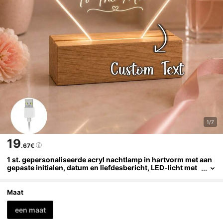
1/7
19
.67€
1 st. gepersonaliseerde acryl nachtlamp in hartvorm met aan
gepaste initialen, datum en liefdesbericht, LED-licht met
houten voet, warme gloed, decoratie voor kaptafel, roma
ntisch cadeau voor haar, echtgenote, vriendin, bruid, jubileu
m, bruiloft en slaapkamerdecoratie
Maat
een maat