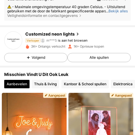
- Maximale omgevingstemperatuur 40 graden Celsius. - Uitsluitend
gebruiken met de door de fabrikant gespecificeerde apparatuur. - Gebru
...
Bekijk alles
ik het product binnen de aangegeven waarden. - Het product niet demo
Veiligheidsinformatie en contactgegevens
nteren of wijzigen. - Stop onmiddellijk met het gebruik van het product
als het oververhit raakt, rookt of als een onderdeel defect raakt.
691 Volgers
4.82
Customized neon lights
m***5
is aan het browsen
Verkoper
691 Volgers
4.82
3K+ Onlangs verkocht
1K+ Opnieuw kopen
Volgend
Alle spullen
691 Volgers
4.82
Misschien Vindt U Dit Ook Leuk
Aanbevelen
Thuis & living
Kantoor & School spullen
Elektronica
691 Volgers
4.82
691 Volgers
4.82
691 Volgers
4.82