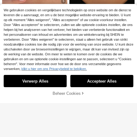
e hangerketting, geschikt voor dag
5
5
elijks gebruik door dames, 45 cm +
21
.88€
5 cm verlengketting
Modieuze kleurrijke 26-letter kettin
We gebruiken cookies en vergelijkbare technologieën op onze website om de dienst te
4-delige modieuze kettingenset me
g - Roestvrij staal - Modieuze mini
#2 Bestseller
in Bruiloft Vrouwen Kettingen
leveren die u aanvraagt, en om u de best mogelijke website-ervaring te bieden. U kunt
QueenShow
t bloemenhangers en parels, gepers
malistische sleutelbeenketting - Vr
6
op elk moment "Alles weigeren", "Alles accepteren" of uw cookie-voorkeur instellen.
.09€
-2%
6.22€
5
onaliseerde vintage lange kwastjes
1 st. 18K vergulde roestvrijstalen ge
ouwen, gepersonaliseerd cadeau
.51€
-2%
5.68€
Door "Alles accepteren" te selecteren, zullen we alle optionele cookies instellen, die ons
ketting, geschikt voor feestjes, vak
knoopte ketting, sieradencadeau v
4
.40€
anties, cadeaus en dagelijks gebrui
helpen bij het analyseren van het verkeer, het bieden van verbeterde functionaliteit en
oor vrouwen, dagelijks gebruik, vak
k.
antiecadeau
het personaliseren van inhoud en advertenties om uw winkelervaring bij SHEIN te
verbeteren. Door "Alles weigeren" te selecteren, staat u alleen het gebruik van strikt
noodzakelijke cookies toe die nodig zijn voor de werking van onze website. U kunt deze
uitschakelen door uw browserinstellingen te wijzigen, maar dit kan van invloed zijn op
de werking van de website. Om meer te weten te komen over de cookies die we
gebruiken en om uw optionele cookie-instellingen aan te passen, selecteert u "Cookies
beheren". Voor meer informatie over hoe we de door ons verzamelde gegevens
verwerken,
klikt u hier om ons Privacybeleid te bekijken.
Toon vergelijkbare artikelen die op voorraad zijn
Zie alle
Verwerp Alles
Accepteer Alles
Sorry, dit product is uitverkocht.
Beheer Cookies
UITVERKOCHT
1 stuk 18K verguld roestvrijstalen vi
Just Fantastic
ntage hanger met waterdruppel en
4
1 stuk 18K vergulde paperclipkettin
.63€
-1%
4.68€
diamant, geschikt voor dagelijks ge
g met zomerse emaille bedeltjes, ve
38 over
bruik en bruiloften, cadeau voor vro
1 stuk schattige en chique INS-stijl
elkleurige karabijnsluiting met afne
SHINES JEWELRY
uwen
5
witte schelp hart hanger ketting, un
embare bedeltjes (citroen, vis, zonn
.80€
-3%
5.98€
4
1 stuk asymmetrische kralenketting
.58€
iek ontwerp kanten bedeltje titaniu
estralen, bloem, hart), boho ketting
in strandvakantiestijl met zeesterha
31 over
m stalen sleutelbeenketting, kleure
voor dames, perfect voor op vakant
nger, modieuze veelzijdige ketting,
cht, geschikt als cadeau voor vrien