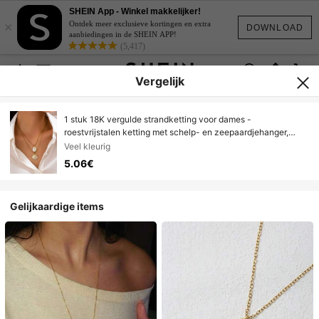
SHEIN App - Winkel makkelijker!
×
Ontdek meer exclusieve kortingen en extra
DOWNLOAD
aanbiedingen in de SHEIN APP!
(5,417)
Vergelijk
1 stuk 18K vergulde strandketting voor dames -
roestvrijstalen ketting met schelp- en zeepaardjehanger,
bohemian gelaagde kettingenset voor dagelijks gebruik en
Veel kleurig
vakantie.
5.06€
Gelijkaardige items