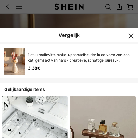
Vergelijk
1 stuk melkwitte make-upborstelhouder in de vorm van een
kat, gemaakt van hars - creatieve, schattige bureau-
organizer in cartoonstijl voor make-up, lippenstift en
3.38€
wenkbrauwpotlood, cadeau voor haar | Woondecoratie,
kamerdecoratie, boho-decoratie, bureaudecoratie, make-up
organizer, leuk verzamelobject, uniek cadeau, tafeldecoratie
Gelijkaardige items