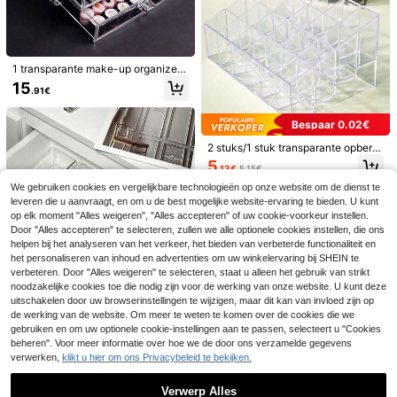
itteoverdracht aangepaste afbeeldi
eerdere kleuren en maten beschikb
6
ngen en tekst, perfect voor dagelijk
aar, geschikt voor alle seizoenen
.01€
6.07€
s winkelen. Deze tas of crossbody t
as heeft een grote capaciteit, is lich
tgewicht en heeft een stijlvol ontwe
rp., gepersonaliseerd cadeau
1 transparante make-up organizer
van acryl met lades, opbergdoos m
15
.91€
et meerdere lagen, geschikt voor k
aptafels, lippenstifthouders, strand
vakanties, badkamers, slaapkamer
Bespaar 0.02€
s, grote organizer voor op de kaptaf
el
2 stuks/1 stuk transparante opberg
doos voor lippenstift, plastic lippen
5
3-laags draaibaar cos
EU Warehouse
.13€
5.15€
stifthouder met 24 vakken, make-u
meticarek met draaiende planken -
11
p organizer displaycase, acryl desk
We gebruiken cookies en vergelijkbare technologieën op onze website om de dienst te
.72€
Ruimtebesparende vrijstaande bad
top displayrek, geschikt voor thuis
leveren die u aanvraagt, en om u de best mogelijke website-ervaring te bieden. U kunt
kamerorganizer, displayrek voor hui
en slaapzaal, esthetisch
op elk moment "Alles weigeren", "Alles accepteren" of uw cookie-voorkeur instellen.
dverzorgingsproducten en parfum -
Geschikt voor badkamer, slaapkam
Door "Alles accepteren" te selecteren, zullen we alle optionele cookies instellen, die ons
er, salon en andere staande ruimtes
helpen bij het analyseren van het verkeer, het bieden van verbeterde functionaliteit en
Butterfly Memory Foam Kussen, Erg
onomische Nekondersteuning & On
het personaliseren van inhoud en advertenties om uw winkelervaring bij SHEIN te
8
.78€
tspanning, Geschikt voor Rug-/Zijsl
verbeteren. Door "Alles weigeren" te selecteren, staat u alleen het gebruik van strikt
apers, Kerstcadeau, 4 Seizoenen G
noodzakelijke cookies toe die nodig zijn voor de werking van onze website. U kunt deze
ebruik
uitschakelen door uw browserinstellingen te wijzigen, maar dit kan van invloed zijn op
de werking van de website. Om meer te weten te komen over de cookies die we
gebruiken en om uw optionele cookie-instellingen aan te passen, selecteert u "Cookies
beheren". Voor meer informatie over hoe we de door ons verzamelde gegevens
verwerken,
klikt u hier om ons Privacybeleid te bekijken.
1 st/4 st/5 st/6 st/7 st/10 st/25 st Tr
ansparante cosmetische opbergdo
#2 Bestseller
in Essentiële opslag voor slaapzalen Make-uptassen
Verwerp Alles
os, ladekast, opbergdozen met com