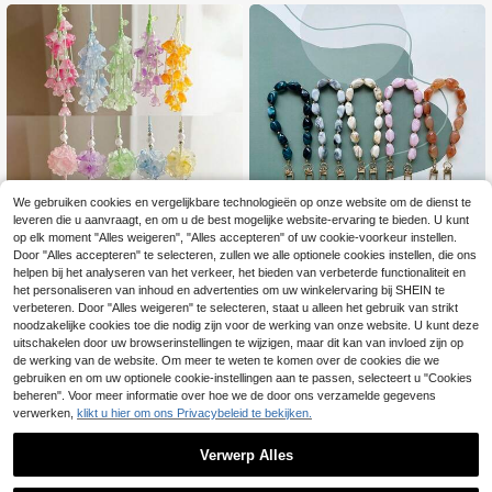
gebruik door vrouwen, compatibel
met Android en de meeste smartpho
nes, cadeau voor moeder, familie, vr
ienden, verjaardag, feestdagen tele
foonkoord
We gebruiken cookies en vergelijkbare technologieën op onze website om de dienst te
leveren die u aanvraagt, en om u de best mogelijke website-ervaring te bieden. U kunt
op elk moment "Alles weigeren", "Alles accepteren" of uw cookie-voorkeur instellen.
Lelie van de Vallei Fee Ballen Telef
Modieuze asymmetrische jade-ach
Door "Alles accepteren" te selecteren, zullen we alle optionele cookies instellen, die ons
oonhanger, Tas, Camera, Sleutelha
tige acryl handgemaakte kralen tel
11 over
#5 Bestseller
in Mobiele telefoon lanyards
helpen bij het analyseren van het verkeer, het bieden van verbeterde functionaliteit en
nger Hanger, Lanyard, Veelzijdige
efoonhanger
4
4
het personaliseren van inhoud en advertenties om uw winkelervaring bij SHEIN te
.25€
.48€
Minimalistische Niche
verbeteren. Door "Alles weigeren" te selecteren, staat u alleen het gebruik van strikt
noodzakelijke cookies toe die nodig zijn voor de werking van onze website. U kunt deze
uitschakelen door uw browserinstellingen te wijzigen, maar dit kan van invloed zijn op
de werking van de website. Om meer te weten te komen over de cookies die we
gebruiken en om uw optionele cookie-instellingen aan te passen, selecteert u "Cookies
beheren". Voor meer informatie over hoe we de door ons verzamelde gegevens
verwerken,
klikt u hier om ons Privacybeleid te bekijken.
Verwerp Alles