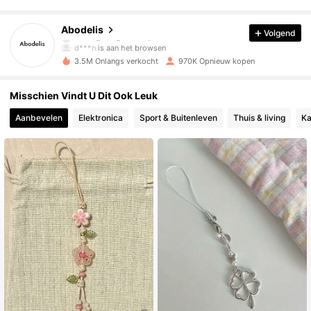
37K Volgers
4.88
Abodelis
Volgend
d***n
is aan het browsen
37K Volgers
4.88
3.5M Onlangs verkocht
970K Opnieuw kopen
Misschien Vindt U Dit Ook Leuk
37K Volgers
4.88
Aanbevelen
Elektronica
Sport & Buitenleven
Thuis & living
Ka
37K Volgers
4.88
37K Volgers
4.88
37K Volgers
4.88
37K Volgers
4.88