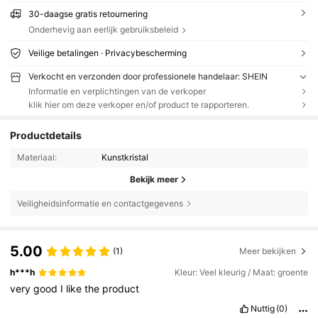
30-daagse gratis retournering
Onderhevig aan eerlijk gebruiksbeleid
Veilige betalingen · Privacybescherming
Verkocht en verzonden door professionele handelaar: SHEIN
Informatie en verplichtingen van de verkoper
klik hier om deze verkoper en/of product te rapporteren.
Productdetails
Materiaal:
Kunstkristal
Bekijk meer
Veiligheidsinformatie en contactgegevens
5.00
(1)
Meer bekijken
h***h
Kleur: Veel kleurig / Maat: groente
very
good
I
like
the
product
Nuttig
(0)