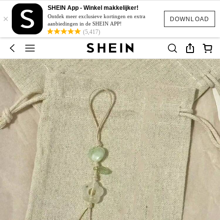
SHEIN App - Winkel makkelijker!
×
Ontdek meer exclusieve kortingen en extra
DOWNLOAD
aanbiedingen in de SHEIN APP!
(5,417)