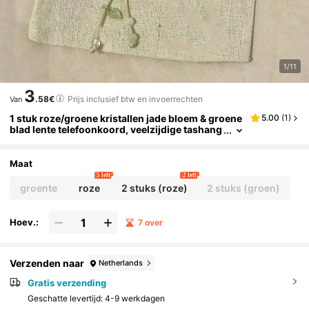
1/11
3
.58€
Prijs inclusief btw en invoerrechten
Van
1 stuk roze/groene kristallen jade bloem & groene
5.00
(
1
)
blad lente telefoonkoord, veelzijdige tashang
er sleutelhanger camera CCD decoratie, scha
ttige bloemen telefoonkoord voor elke outfit, perf
ect verjaardags- of vakantiecadeau voor moeder,
Maat
familie en vrienden
5 left
2 left
groente
roze
2 stuks (roze)
2 stuks (groen)
Hoev.:
7 over
Verzenden naar
Netherlands
Gratis verzending
Geschatte levertijd:
4-9 werkdagen