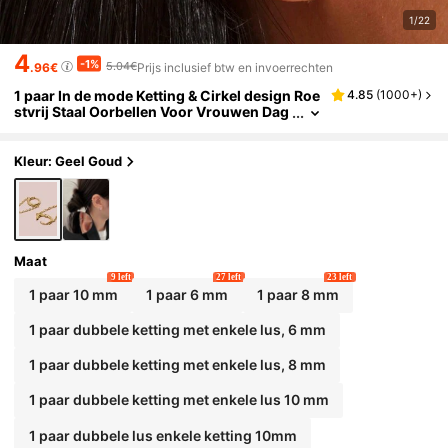
1/22
4
-1%
5.04€
.96€
Prijs inclusief btw en invoerrechten
1 paar In de mode Ketting & Cirkel design Roe
4.85
(
1000+
)
stvrij Staal Oorbellen Voor Vrouwen Dag
elijkse slijtage
Kleur: Geel Goud
Maat
9 left
27 left
23 left
1 paar 10 mm
1 paar 6 mm
1 paar 8 mm
1 paar dubbele ketting met enkele lus, 6 mm
1 paar dubbele ketting met enkele lus, 8 mm
1 paar dubbele ketting met enkele lus 10 mm
1 paar dubbele lus enkele ketting 10mm