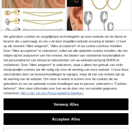
We gebruiken cookies en vergelijkbare technologieën op onze website om de dienst te
leveren die u aanvraagt, en om u de best mogelijke website-ervaring te bieden. U kunt
op elk moment "Alles weigeren", "Alles accepteren" of uw cookie-voorkeur instellen.
Aquaera 1 stuk 18K ve
EU Warehouse
Door "Alles accepteren" te selecteren, zullen we alle optionele cookies instellen, die ons
rguld 4-prong ingelegde zirkonia/h
#1 Bestseller
in Diamant Vrouwen Oorbellen
helpen bij het analyseren van het verkeer, het bieden van verbeterde functionaliteit en
1PC Roestvrijstalen Zirconia Kettin
ypoallergene gepiercte oorring ketti
g Oor Tragus Kraakbeen Hoop Cz D
het personaliseren van inhoud en advertenties om uw winkelervaring bij SHEIN te
4
4
ng hanger platte achterkant kraakb
.04€
.83€
-1%
4.88€
angle Kraakbeen Piercing Oorbel C
verbeteren. Door "Alles weigeren" te selecteren, staat u alleen het gebruik van strikt
een helix piercing fijne sieraden
onch Oor Helix Piercing Lichaamssi
noodzakelijke cookies toe die nodig zijn voor de werking van onze website. U kunt deze
eraden
uitschakelen door uw browserinstellingen te wijzigen, maar dit kan van invloed zijn op
de werking van de website. Om meer te weten te komen over de cookies die we
gebruiken en om uw optionele cookie-instellingen aan te passen, selecteert u "Cookies
beheren". Voor meer informatie over hoe we de door ons verzamelde gegevens
verwerken,
klikt u hier om ons Privacybeleid te bekijken.
Verwerp Alles
Accepteer Alles