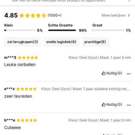
klik hier om deze verkoper en/of product te rapporteren.
4.85
(1000+)
Meer bekijken
Klein
Echte Grootte
Groot
5%
94%
1%
zal terugkopen
(3)
snelle logistiek
(6)
prachtige
(8)
m***3
Kleur: Geel Goud / Maat: 1 paar 6 mm
Leuke
oorbellen
Nuttig
(0)
e***x
Kleur: Geel Goud / Maat: 1 paar dubbele ketting met enkele lus, 6 mm
zeer
tevreden
Nuttig
(0)
b***e
Kleur: Geel Goud / Maat: 1 paar 6 mm
Cuteeee