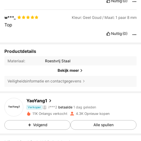
Nuttig
(0)
w***_
Kleur: Geel Goud / Maat: 1 paar 8 mm
Top
Nuttig
(0)
Productdetails
Materiaal:
Roestvrij Staal
Bekijk meer
Veiligheidsinformatie en contactgegevens
YaoYang1
843 Volgers
4.87
i***2
betaalde
1 dag geleden
Verkoper
j***e
gevolgd
1 dag geleden
11K Onlangs verkocht
4.3K Opnieuw kopen
843 Volgers
4.87
Volgend
Alle spullen
843 Volgers
4.87