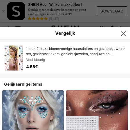
SHEIN App - Winkel makkelijker!
×
Ontdek meer exclusieve kortingen en extra
DOWNLOAD
aanbiedingen in de SHEIN APP!
(5,417)
Vergelijk
1 stuk 2 stuks bloemvormige haarstickers en gezichtsjuwelen
set, gezichtsstickers, gezichtsjuwelen, haarjuwelen,
zelfklevende strass haarjuwelen en bloemvormige
Veel kleurig
lichaamskristallen, Coquette Fairycore parel-diamant
4.58€
haaraccessoires voor festival, feest, gala, rave
Gelijkaardige items