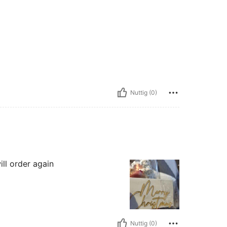
Nuttig (0)
ill order again
Nuttig (0)