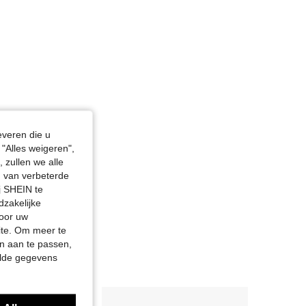
everen die u
"Alles weigeren",
 zullen we alle
en van verbeterde
j SHEIN te
dzakelijke
door uw
site. Om meer te
n aan te passen,
elde gegevens