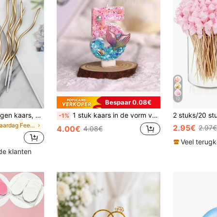
12
Bespaar 0.08€
6 stuks/doos gebogen kaars, decoratief inzetstuk voor verjaardagstaart
1 stuk kaars in de vorm van een zeemeerminstaart met roze en blauw imitatieparelontwerp, decoratie voor taarten en bakken, voor verjaardagen, jubilea, Kerstmis en belangrijke evenementen
-1%
in Verjaardag Feestje Taartkaarsen
2.95€
2.97€
4.00€
4.08€
Veel terug
de klanten