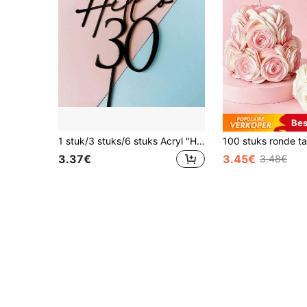
Bes
1 stuk/3 stuks/6 stuks Acryl "Hello 18/21/30/40/50/60" spiegelzwarte taarttopper, geschikt voor 30e verjaardagsfeesten, mijlpaalvieringen en dessertdecoratie
3.37€
3.45€
3.48€