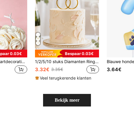
paar 0.03€
Bespaar 0.03€
100 stuks ronde taartdecoraties, te gebruiken voor het zelf maken van zwanen- en rozenvormige taartranden. Deze bolvormige decoratie is geschikt voor verjaardagen, bruiloften en andere taartdecoraties. Deze 3D ronde taartdecoratie kan zelf worden gebruikt om taartranden in de vorm van een zwaan of roos te versieren, of om een bol te maken.
1/2/5/10 stuks Diamanten Ring Taart Toppers, Acryl Materiaal, Geschikt Voor Bruiloft, Verloving, Jubileum, Valentijnsdag Feest Taart Decoratie, Taart Toppers, Bak Decoratie Benodigdheden
3.32€
3.64€
3.35€
Veel terugkerende klanten
Bekijk meer