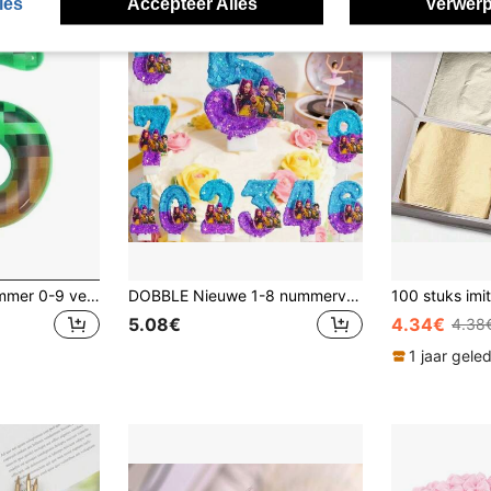
ies
Accepteer Alles
Verwerp
Groene geruite nummer 0-9 verjaardagstaart decoratieve kaarsen
DOBBLE Nieuwe 1-8 nummerverjaardagskaarsen, originele tweekleurige gradiënt anime-stijl verjaardagstaart nummer feestdecoratie kaarsen
5.08€
4.34€
4.38
1 jaar gele