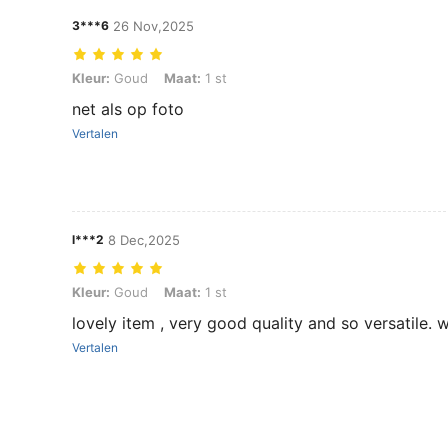
3***6
26 Nov,2025
Kleur: Goud, Maat: 1 st
Kleur:
Goud
Maat:
1 st
net als op foto
Vertalen
l***2
8 Dec,2025
Kleur: Goud, Maat: 1 st
Kleur:
Goud
Maat:
1 st
lovely item , very good quality and so versatile. w
Vertalen