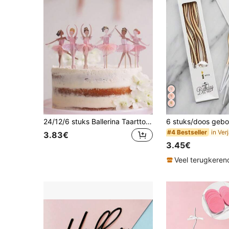
24/12/6 stuks Ballerina Taarttopper, Roze Verjaardagstaart Decoratie, Ballet Thema Feestdecoratie, Geschikt voor Verjaardag Bruiloft Benodigdheden, Cadeaus
#4 Bestseller
3.83€
3.45€
Veel terugkeren