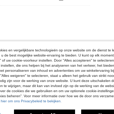
ies en vergelijkbare technologieën op onze website om de dienst te l
Nuttig (0)
u de best mogelijke website-ervaring te bieden. U kunt op elk moment 
" of uw cookie-voorkeur instellen. Door "Alles accepteren" te selecteren,
 instellen, die ons helpen bij het analyseren van het verkeer, het bied
en Bekijken
n het personaliseren van inhoud en advertenties om uw winkelervaring bi
"Alles weigeren" te selecteren, staat u alleen het gebruik van strikt noo
odig zijn voor de werking van onze website. U kunt deze uitschakelen 
en te wijzigen, maar dit kan van invloed zijn op de werking van de web
ver de cookies die we gebruiken en om uw optionele cookie-instellinge
okies beheren". Voor meer informatie over hoe we de door ons verzam
u hier om ons Privacybeleid te bekijken.