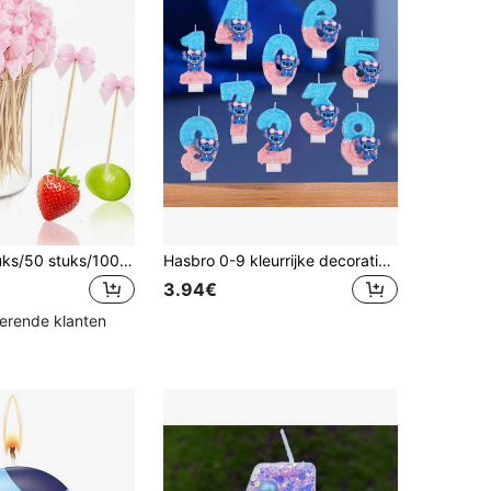
2 stuks/20 stuks/50 stuks/100 stuks/Roze strik tandenstokers, Exquise bamboe tandenstokers, Perfect voor hapjes, drankjes, verjaardagsfeestjes, vrijgezellenfeestjes, bruiloftsfeestjes en themafeestdecoraties
Hasbro 0-9 kleurrijke decoratieve kaarsen voor taart, jubileumdecoratiekaarsen, prachtige feestcadeaus, elegante cijferkaarsen voor verjaardagsfeestjes, multifunctionele kaarsen voor thuis, verjaardagscadeau
3.94€
kerende klanten