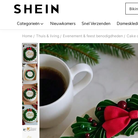
Bikin
Use up 
Categorieën
Nieuwkomers
Snel Verzenden
Dameskled
Home
Thuis & living
Evenement & feest benodigdheden
Cake d
/
/
/