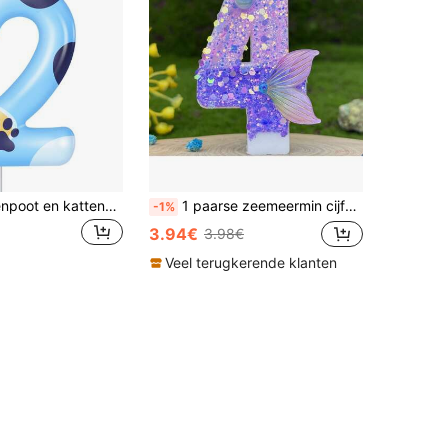
Blauwe hondenpoot en kattenpoot numeriek 0-9 verjaardagsfeestje huisdier thema taart decoratieve kaarsen terug naar school Valentijnsdag
1 paarse zeemeermin cijferkaars, 0-9 cijferkaarsen met paarse glitter en zeemeerminstaart, geschikt voor taartdecoratie met zeemeerminthema, verjaardagskaarsen, zelfgemaakte doe-het-zelf, plaatsing kan variëren
-1%
3.94€
3.98€
Veel terugkerende klanten