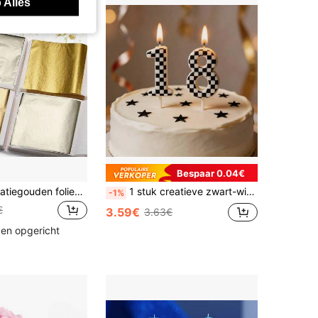
 Alles
Bespaar 0.04€
100 stuks imitatiegouden foliepapieren bladeren voor doe-het-zelf, epoxyhars, siliconen mallen, sieraden maken, vullen, decoratie, knutselgereedschap
1 stuk creatieve zwart-wit geblokte cijferkaars voor taartdecoratie, zwart-wit geblokte 0-9 kaars voor verjaardagsfeest, viering en bakken
-1%
€
3.59€
3.63€
den opgericht