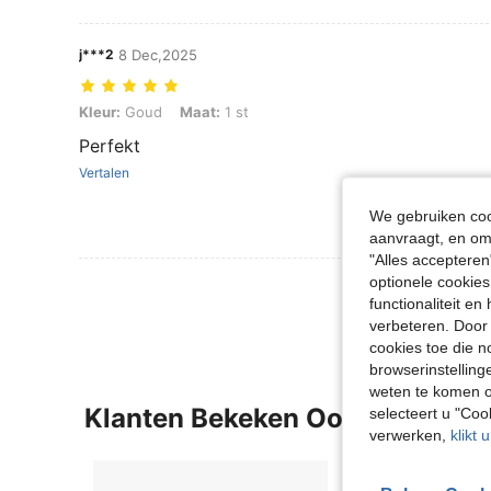
j***2
8 Dec,2025
Kleur: Goud, Maat: 1 st
Kleur:
Goud
Maat:
1 st
Perfekt
Vertalen
We gebruiken cook
aanvraagt, en om 
"Alles accepteren
optionele cookies
Meer Beoordeling
functionaliteit e
verbeteren. Door 
cookies toe die n
browserinstelling
weten te komen o
Klanten Bekeken Ook
selecteert u "Co
verwerken,
klikt 