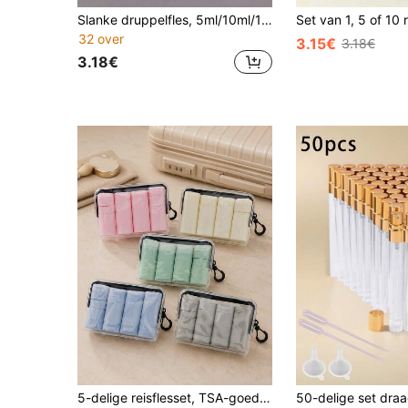
Slanke druppelfles, 5ml/10ml/15ml/20ml/30ml/50ml lege knijpbare oogdruppelfles, lege knijpbare oogdruppelfles, PET knijpbare vloeistofdruppelflesdop, perfect voor terug naar school en reizen, draagbaar en lichtgewicht - reisaccessoires, draagbare reisflacon, gelflacon met puntige tip, knijpbare druppelfles, transparante plastic fles, tattoo-benodigdheden, geschikt voor vloeibare inkt, olieverfkunst en handwerk, transparant, reisaccessoires, reisbenodigdheden
32 over
3.15€
3.18€
3.18€
#2 Bestseller
5-delige reisflesset, TSA-goedgekeurde navulbare toiletartikelencontainers, lekvrije reisformaatflessen met transparante cosmetische tas, draagbare shampoo-, lotion- en conditionercontainers, mini-reisbenodigdhedenkit voor vakantie, vlucht, zakenreis, kamperen
(1000+