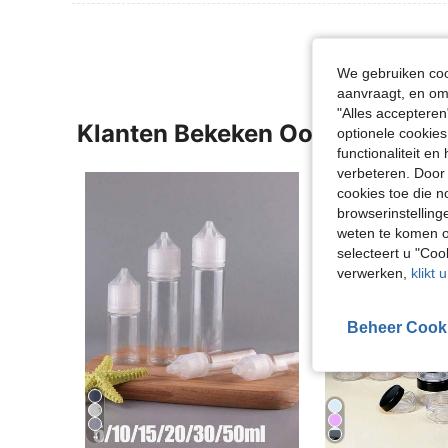
We gebruiken cook
aanvraagt, en om 
"Alles accepteren
Klanten Bekeken Ook
optionele cookies
functionaliteit e
verbeteren. Door 
cookies toe die n
browserinstelling
weten te komen o
selecteert u "Co
verwerken,
klikt 
Beheer Cook
4