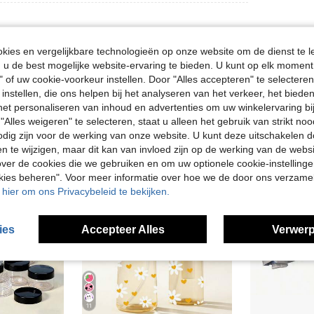
ies en vergelijkbare technologieën op onze website om de dienst te l
u de best mogelijke website-ervaring te bieden. U kunt op elk moment 
" of uw cookie-voorkeur instellen. Door "Alles accepteren" te selecteren,
 instellen, die ons helpen bij het analyseren van het verkeer, het bied
n het personaliseren van inhoud en advertenties om uw winkelervaring bi
"Alles weigeren" te selecteren, staat u alleen het gebruik van strikt noo
odig zijn voor de werking van onze website. U kunt deze uitschakelen 
en te wijzigen, maar dit kan van invloed zijn op de werking van de web
ver de cookies die we gebruiken en om uw optionele cookie-instellinge
okies beheren". Voor meer informatie over hoe we de door ons verzam
u hier om ons Privacybeleid te bekijken.
ies
Accepteer Alles
Verwerp
11