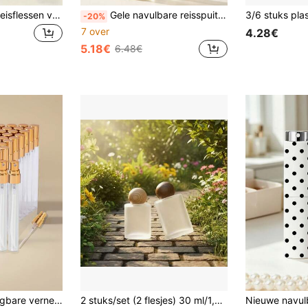
Set van 1, 5 of 10 reisflessen van 5 g, 10 g, 15 g en 20 g, voor thuis en dagelijks gebruik, essentiële reisaccessoires, containers met schroefdeksels, voor schoonheidsproducten, etherische oliën, voor douchegel/conditioner/shampoo/gezichtsreiniger/handzeep/afwasmiddel/lotion
Gele navulbare reisspuitfles met strikpatroon van PET, professionele spuitfles met hoge druk en verneveling, 200 ml/300 ml automatische vacuüm fijne nevelspuit met hoge druk, haarstylingtool, haarverzorgingsproducten en accessoires, reisbenodigdheden
-20%
7 over
4.28€
5.18€
6.48€
in 1-30 ml Spuitflessen
#9 Bestseller
50-delige set draagbare vernevelde gouden parfumflesjes voor zomerse reizen, 5ml/10ml/3ml/2ml parfummonsterflesjes, fijne nevel cosmetische flesjes, parfumverdelingsgereedschap, DIY parfumcontainer, vliegtuigvriendelijk, reisbenodigdheden
2 stuks/set (2 flesjes) 30 ml/1,01 oz lekvrije sprayflessen van mat glas, elegante, navulbare parfumflesjes met schroefdop en fijne verstuiver, draagbare reisformaat cosmetische proefverpakkingen, geschikt voor de kaptafel, woonkamer, slaapkamer en dagelijkse huidverzorging.
37 over
)