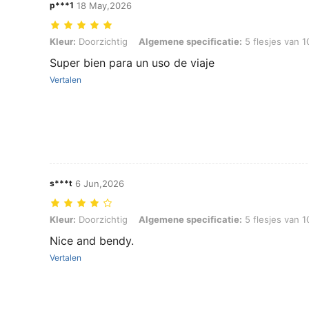
p***1
18 May,2026
Kleur: Doorzichtig, Algemene specificatie: 5 flesjes van 10 ml met s
Kleur:
Doorzichtig
Algemene specificatie:
5 flesjes van 1
Super bien para un uso de viaje
Vertalen
s***t
6 Jun,2026
Kleur: Doorzichtig, Algemene specificatie: 5 flesjes van 10 ml met s
Kleur:
Doorzichtig
Algemene specificatie:
5 flesjes van 1
Nice and bendy.
Vertalen