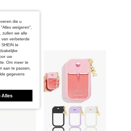
everen die u
"Alles weigeren",
 zullen we alle
en van verbeterde
j SHEIN te
dzakelijke
door uw
site. Om meer te
n aan te passen,
elde gegevens
 Alles