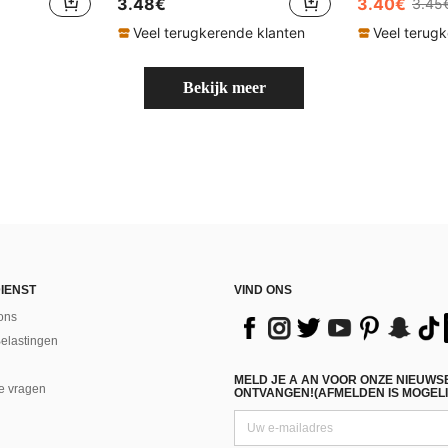
3.48€
3.40€
3.45
Veel terugkerende klanten
Veel terug
Bekijk meer
IENST
VIND ONS
ons
Belastingen
MELD JE A AN VOOR ONZE NIEUWS
e vragen
ONTVANGEN!(AFMELDEN IS MOGELI