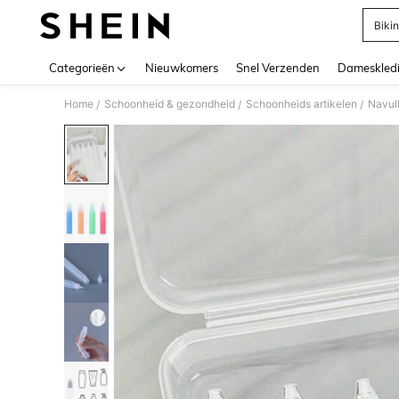
Bikin
Use up 
Categorieën
Nieuwkomers
Snel Verzenden
Dameskled
Home
Schoonheid & gezondheid
Schoonheids artikelen
Navul
/
/
/