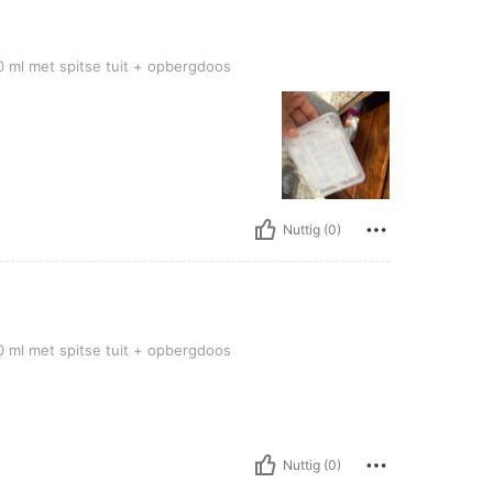
pitse tuit + opbergdoos
0 ml met spitse tuit + opbergdoos
Nuttig (0)
pitse tuit + opbergdoos
0 ml met spitse tuit + opbergdoos
Nuttig (0)