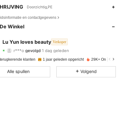
HRIJVING
Doorzichtig,PE
4.88
28
479
eidsinformatie en contactgegevens
4.88
28
479
De Winkel
4.88
28
479
Lu Yun loves beauty
Verkoper
r***o
gevolgd
1 dag geleden
4.88
28
479
Beoordeling
Artikelen
Volgers
 terugkerende klanten
1 jaar geleden opgericht
29K+ Onlangs verkocht
4.88
28
479
Alle spullen
Volgend
4.88
28
479
4.88
28
479
4.88
28
479
4.88
28
479
4.88
28
479