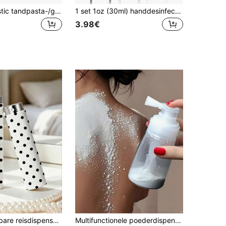
3/6 stuks plastic tandpasta-/gezichtsreiniger dispenseradapters, handige navullingen voor tandpasta en gezichtsreiniger, woonaccessoires, tandpasta reisset
1 set 1oz (30ml) handdesinfectant spuitfles beschermhoes, 26 hartvormige letterstijl siliconen anti-val anti-bots beschermhoes met sleutelhangerontwerp, draagbaar voor op reis, kan worden opgehangen aan tassen, sleutels of kinderrugzakken, duurzaam, waterdicht, herbruikbaar, geschikt voor handdesinfectant spuitfles, ideaal voor reizen, buiten, cadeau geven, kan worden gebruikt als Halloween-cadeau, kerstcadeau
3.98€
in ABS Spuitflessen
Nieuwe navulbare reisdispenserfles van 8 ml met stippenpatroon - geschikt voor parfum, make-up remover, moisturizer, nagellak remover, enz.; herbruikbaar, essentieel voor op de kamer, ideaal reisaccessoire; perfect als vakantie-, kerst- en nieuwjaargcadeau voor leraren, vrienden of geliefden, draaiopen, essentieel voor reizen en terug naar school
Multifunctionele poederdispenserfles, lekvrije poederspuit voor thuisgebruik, draagbare talkpoeder/peperpoeder-shaker met trompetmond, navulbaar