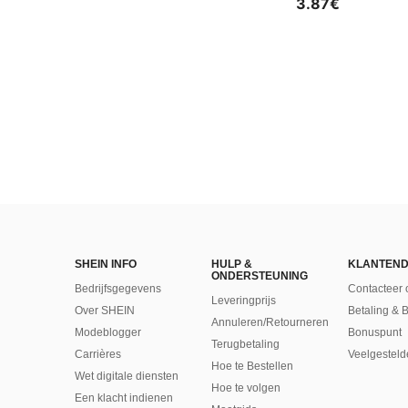
3.87€
SHEIN INFO
HULP &
KLANTEND
ONDERSTEUNING
Bedrijfsgegevens
Contacteer 
Leveringprijs
Over SHEIN
Betaling & 
Annuleren/Retourneren
Modeblogger
Bonuspunt
Terugbetaling
Carrières
Veelgesteld
Hoe te Bestellen
Wet digitale diensten
Hoe te volgen
Een klacht indienen