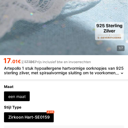
1/7
17
.01€
17.18€
Prijs inclusief btw en invoerrechten
Artepollo 1 stuk hypoallergene hartvormige oorknopjes van 925
sterling zilver, met spiraalvormige sluiting om te voorkomen
dat ze eraf vallen, een leuk cadeau voor meisjes en vriendi
nnen.
Maat
een maat
Stijl Type
4 left
Zirkoon Hart-SE0159