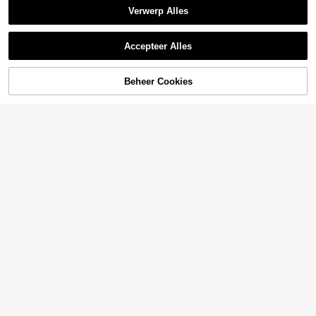
Verwerp Alles
Accepteer Alles
Beheer Cookies
TOEVOEGEN AAN WINKELWAGEN