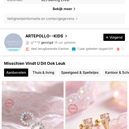
Bekijk meer
Veiligheidsinformatie en contactgegevens
16K Volgers
4.89
ARTEPOLLO--KIDS
Volgend
1***o
is aan het browsen
16K Volgers
4.89
Veel terugkerende klanten
1 jaar geleden opgericht
12K+
Verkoper
Misschien Vindt U Dit Ook Leuk
16K Volgers
4.89
Aanbevelen
Thuis & living
Speelgoed & Spelletjes
Kantoor & Scho
16K Volgers
4.89
16K Volgers
4.89
16K Volgers
4.89