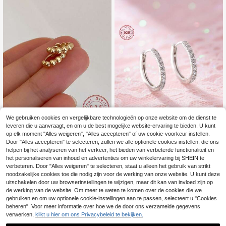
We gebruiken cookies en vergelijkbare technologieën op onze website om de dienst te
leveren die u aanvraagt, en om u de best mogelijke website-ervaring te bieden. U kunt
1 paar minimalistische pareloorbelle
op elk moment "Alles weigeren", "Alles accepteren" of uw cookie-voorkeur instellen.
14
n van S925 sterlingzilver, veelzijdig
Artepollo 1 stuk hypoallergene oorri
.08€
Door "Alles accepteren" te selecteren, zullen we alle optionele cookies instellen, die ons
voor dagelijks gebruik
ngen van 925 sterling zilver met zir
2 over
helpen bij het analyseren van het verkeer, het bieden van verbeterde functionaliteit en
konia, schitterend en verfijnd, verpa
22
het personaliseren van inhoud en advertenties om uw winkelervaring bij SHEIN te
.16€
22.38€
kt in een geschenkdoos, geschikt v
verbeteren. Door "Alles weigeren" te selecteren, staat u alleen het gebruik van strikt
oor dagelijks gebruik of de feestdag
noodzakelijke cookies toe die nodig zijn voor de werking van onze website. U kunt deze
en, cadeau voor meisjes, vriendinne
uitschakelen door uw browserinstellingen te wijzigen, maar dit kan van invloed zijn op
n, voor de start van het schooljaar
de werking van de website. Om meer te weten te komen over de cookies die we
gebruiken en om uw optionele cookie-instellingen aan te passen, selecteert u "Cookies
beheren". Voor meer informatie over hoe we de door ons verzamelde gegevens
verwerken,
klikt u hier om ons Privacybeleid te bekijken.