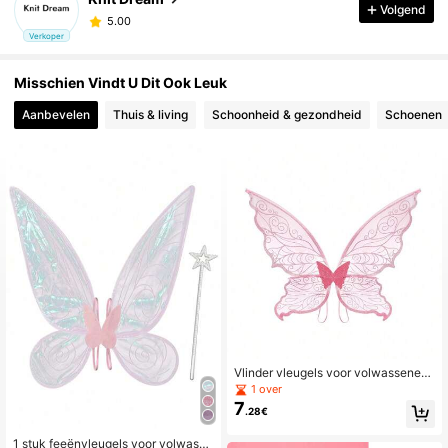
Volgend
5.00
Verkoper
Misschien Vindt U Dit Ook Leuk
Aanbevelen
Thuis & living
Schoonheid & gezondheid
Schoenen
Vlinder vleugels voor volwassenen,
rekwisieten voor optredens, feeënvl
1 over
eugels voor kerstshows, nieuwe sto
7
.28€
f
1 stuk feeënvleugels voor volwasse