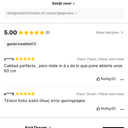
Bekijk meer
Veiligheidsinformatie en contactgegevens
5.00
(2)
Meer bekijken
goede kwaliteit
(1)
c***n
Kleur: Paars / Maat: een maat
Calidad
perfecta
,
pero
mide
m
á
s
de
lo
que
pone
abierta
unos
60
cm
Nuttig
(0)
e***5
Kleur: Groen / Maat: een maat
Τέλειο
πολύ
καλό
όπως
στην
φωτογραφία
Nuttig
(0)
Knit Dream