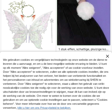
1 stuk effen, schattige, pluizige koni
jnenstaartdecoratie, geschikt voor
4 over
dagelijks gebruik, voor zomerkostu
3
.94€
ums
We gebruiken cookies en vergelijkbare technologieën op onze website om de dienst te
1-delige set feeënkostuums voor vo
leveren die u aanvraagt, en om u de best mogelijke website-ervaring te bieden. U kunt
8
lwassenen met hoofddeksel, metale
.68€
op elk moment "Alles weigeren", "Alles accepteren" of uw cookie-voorkeur instellen.
n haarband, toverstaf, oren en vlind
Door "Alles accepteren" te selecteren, zullen we alle optionele cookies instellen, die ons
ervleugels, geschikt voor rollenspell
en, feest in 7 kleuren Halloween
helpen bij het analyseren van het verkeer, het bieden van verbeterde functionaliteit en
het personaliseren van inhoud en advertenties om uw winkelervaring bij SHEIN te
verbeteren. Door "Alles weigeren" te selecteren, staat u alleen het gebruik van strikt
noodzakelijke cookies toe die nodig zijn voor de werking van onze website. U kunt deze
uitschakelen door uw browserinstellingen te wijzigen, maar dit kan van invloed zijn op
de werking van de website. Om meer te weten te komen over de cookies die we
gebruiken en om uw optionele cookie-instellingen aan te passen, selecteert u "Cookies
beheren". Voor meer informatie over hoe we de door ons verzamelde gegevens
verwerken,
klikt u hier om ons Privacybeleid te bekijken.