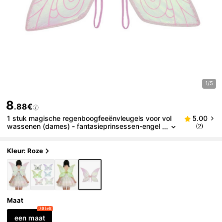
1/5
8
.88€
1 stuk magische regenboogfeeënvleugels voor vol
5.00
wassenen (dames) - fantasieprinsessen-engel
(2)
envleugels voor verjaardagsfeestjes, festivals,
fotoshoots en maskeradefeesten.
Kleur: Roze
Maat
20 left
een maat