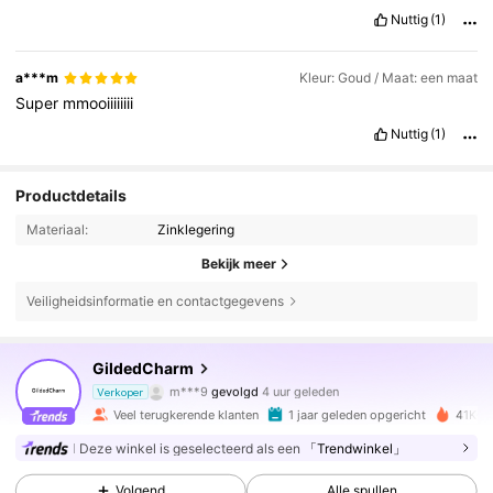
Nuttig
(1)
a***m
Kleur: Goud / Maat: een maat
Super
mmooiiiiiiii
Nuttig
(1)
Productdetails
Materiaal:
Zinklegering
Bekijk meer
Veiligheidsinformatie en contactgegevens
19K Volgers
4.91
GildedCharm
m***9
gevolgd
4 uur geleden
Verkoper
k***i
is aan het browsen
Veel terugkerende klanten
1 jaar geleden opgericht
41K+ O
19K Volgers
4.91
Deze winkel is geselecteerd als een
「Trendwinkel」
Volgend
Alle spullen