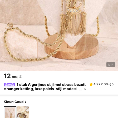
1/14
12
.00€
1 stuk Algerijnse stijl met strass bezett
4.92
(
100+
)
e hanger ketting, luxe paleis-stijl mode si
eraden voor vrouwen, geschikt voor brui
d bruiloft feest accessoires
Kleur: Goud