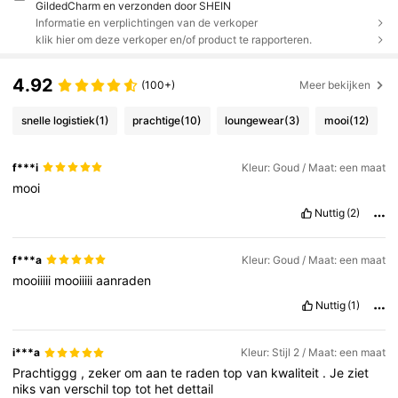
GildedCharm en verzonden door SHEIN
Informatie en verplichtingen van de verkoper
klik hier om deze verkoper en/of product te rapporteren.
4.92
(100+)
Meer bekijken
snelle logistiek
(1)
prachtige
(10)
loungewear
(3)
mooi
(12)
f***i
Kleur: Goud / Maat: een maat
mooi
Nuttig
(2)
f***a
Kleur: Goud / Maat: een maat
mooiiiii
mooiiiii
aanraden
Nuttig
(1)
i***a
Kleur: Stijl 2 / Maat: een maat
Prachtiggg
,
zeker
om
aan
te
raden
top
van
kwaliteit
.
Je
ziet
niks
van
verschil
top
tot
het
dettail