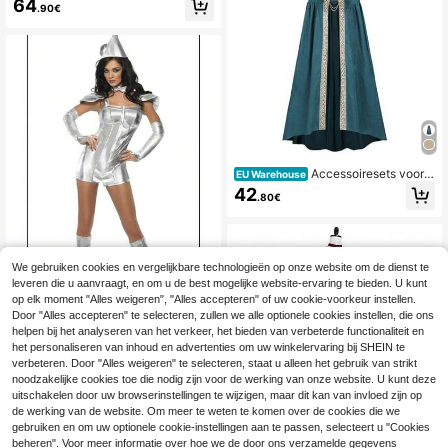
64
.90€
Accessoiresets voor d
EU Warehouse
ames
42
.80€
We gebruiken cookies en vergelijkbare technologieën op onze website om de dienst te
leveren die u aanvraagt, en om u de best mogelijke website-ervaring te bieden. U kunt
op elk moment "Alles weigeren", "Alles accepteren" of uw cookie-voorkeur instellen.
Door "Alles accepteren" te selecteren, zullen we alle optionele cookies instellen, die ons
helpen bij het analyseren van het verkeer, het bieden van verbeterde functionaliteit en
Accessoiresets
EU Warehouse
NEW
voor dames
het personaliseren van inhoud en advertenties om uw winkelervaring bij SHEIN te
40
.70€
verbeteren. Door "Alles weigeren" te selecteren, staat u alleen het gebruik van strikt
noodzakelijke cookies toe die nodig zijn voor de werking van onze website. U kunt deze
uitschakelen door uw browserinstellingen te wijzigen, maar dit kan van invloed zijn op
de werking van de website. Om meer te weten te komen over de cookies die we
gebruiken en om uw optionele cookie-instellingen aan te passen, selecteert u "Cookies
beheren". Voor meer informatie over hoe we de door ons verzamelde gegevens