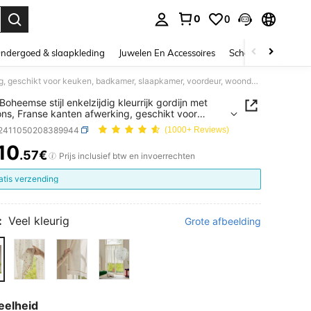
0
0
nden. Press Enter to select.
ndergoed & slaapkleding
Juwelen En Accessoires
Schoonheid & gezo
1 stuk Boheemse stijl enkelzijdig kleurrijk gordijn met pompons, Franse kanten afwerking, geschikt voor keuken, badkamer, slaapkamer, voordeur, woondecoratie, tunnelzoom, eenvoudig te installeren
Boheemse stijl enkelzijdig kleurrijk gordijn met
s, Franse kanten afwerking, geschikt voor
, badkamer, slaapkamer, voordeur,
f2411050208389944
(1000+ Reviews)
coratie, tunnelzoom, eenvoudig te installeren
10
.57€
ICE AND AVAILABILITY
Prijs inclusief btw en invoerrechten
atis verzending
:
Veel kleurig
Grote afbeelding
eelheid