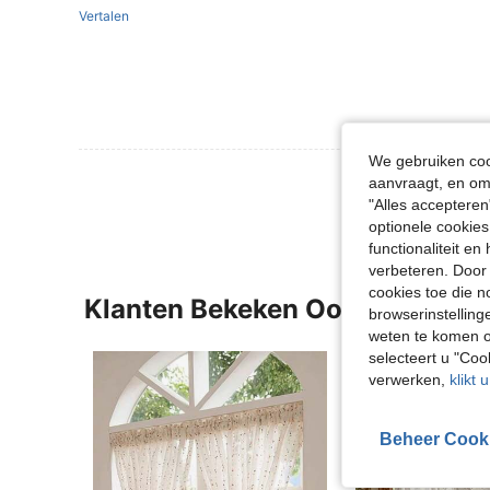
Vertalen
We gebruiken cook
Meer Beoordeling
aanvraagt, en om 
"Alles accepteren
optionele cookies
functionaliteit e
verbeteren. Door 
cookies toe die n
Klanten Bekeken Ook
browserinstelling
weten te komen o
selecteert u "Co
verwerken,
klikt 
Beheer Cook