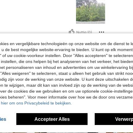
Nuttig (0)
ies en vergelijkbare technologieën op onze website om de dienst te l
en Bekijken
u de best mogelijke website-ervaring te bieden. U kunt op elk moment 
" of uw cookie-voorkeur instellen. Door "Alles accepteren" te selecteren,
 instellen, die ons helpen bij het analyseren van het verkeer, het bied
n het personaliseren van inhoud en advertenties om uw winkelervaring bi
"Alles weigeren" te selecteren, staat u alleen het gebruik van strikt noo
odig zijn voor de werking van onze website. U kunt deze uitschakelen 
en te wijzigen, maar dit kan van invloed zijn op de werking van de web
ver de cookies die we gebruiken en om uw optionele cookie-instellinge
okies beheren". Voor meer informatie over hoe we de door ons verzam
u hier om ons Privacybeleid te bekijken.
ies
Accepteer Alles
Verwerp