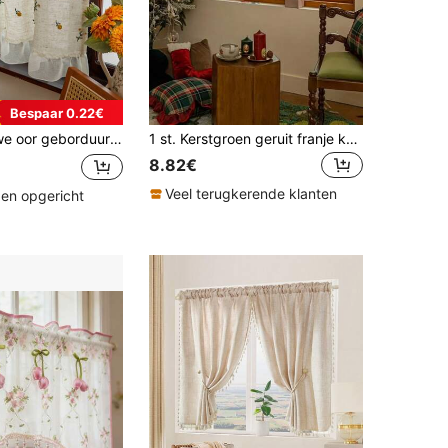
Bespaar 0.22€
tijl tarwe met bladrand café gordijn, geschikt voor keuken kast, erker, deur gordijn scheidingswand, woondecoratie
1 st. Kerstgroen geruit franje kort gordijn, Amerikaans vintage boerderijstijl koffie gordijn, zacht comfort vakantie decor gordijn, voor eetkamer keuken café deurverdeler
8.82€
Veel terugkerende klanten
den opgericht