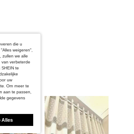
4.91
46
1.7K
4.91
46
1.7K
everen die u
"Alles weigeren",
4.91
46
1.7K
 zullen we alle
en van verbeterde
j SHEIN te
4.91
46
1.7K
dzakelijke
door uw
site. Om meer te
n aan te passen,
elde gegevens
 Alles