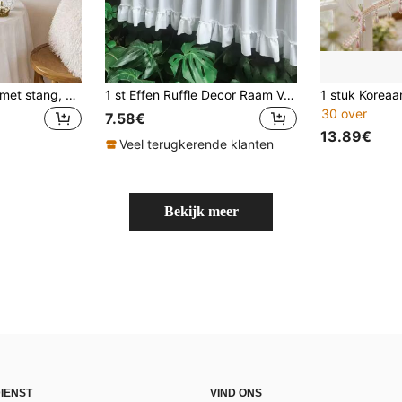
1 stuk kort gordijn met stang, geborduurd beige bloemenhalfgordijn, gordijn voor slaapkamer, keuken, woonkamer, roomdivider, keukengordijn, raamgordijn
1 st Effen Ruffle Decor Raam Volant
30 over
7.58€
13.89€
Veel terugkerende klanten
Bekijk meer
IENST
VIND ONS