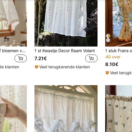
1 st. Frans wit reliëf bloemen voile gordijn, roedezakontwerp, lichtgewicht en modieus, geschikt voor diverse gelegenheden, geaccentueerd met gele pompons - zacht, lichtgewicht polyester, gemakkelijk te onderhouden, voor keuken, kast, deur en boerderijraamdecoratie
1 st Kwastje Decor Raam Volant
40 over
7.21€
8.10€
de klanten
Veel terugkerende klanten
Veel terug