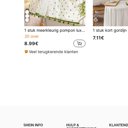
1 stuk meerkleurig pompon luxe Frans stijl hoogwaardig keukengordijn met groene bontbolrand, scheidingsgordijn
20 over
7.11€
8.99€
Veel terugkerende klanten
SHEIN INFO
HULP &
KLANTEND