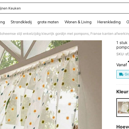
ijnen Keuken
and down arrow keys to navigate search Recente zoekopdracht and Zoeken en Vi
ing
Strandkledij
grote maten
Wonen & Living
Herenkleding
O
1 stuk 
pompon
keuken
SKU: s
woonde
Vanaf
PR
Gr
Kleur
Hoev