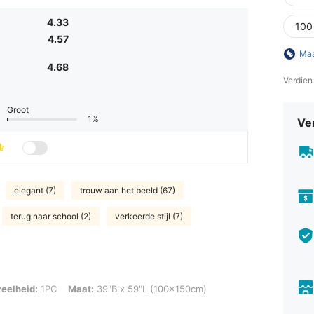
4.33
100
4.57
Maa
4.68
Verdien
Groot
1%
Ve
elegant (7)
trouw aan het beeld (67)
terug naar school (2)
verkeerde stijl (7)
1PC, Maat: 39"B x 59"L (100x150cm)
eelheid:
1PC
Maat:
39"B x 59"L (100x150cm)