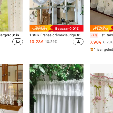
Bespaar 0.01€
1 stuk kamerverdelergordijn in Boheemse stijl met regenboogstippenpatroon, geschikt voor keuken, badkamer, slaapkamer en hal (130 g stofgewicht)
1 stuk Franse crèmekleurige transparante roedezakgordijnpaneel voor schuifrail, balkon, transparant maar niet doorschijnend, geschikt voor alle seizoenen
1 st. tarwe oor geborduurd café gordijn, verse pastorale s
-2%
10.23€
10.24€
7.98€
8.20€
1 jaar gele