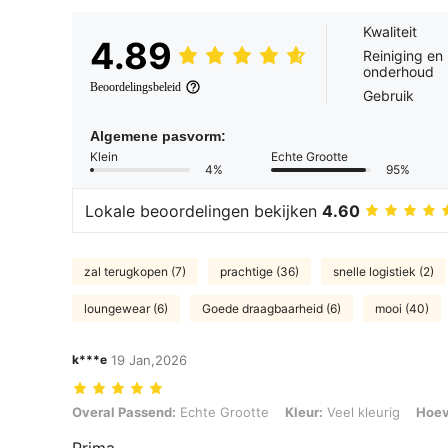
Kwaliteit
4.89
Reiniging en
onderhoud
Beoordelingsbeleid
Gebruik
Algemene pasvorm:
Klein
Echte Grootte
4%
95%
Lokale beoordelingen bekijken
4.60
zal terugkopen (7)
prachtige (36)
snelle logistiek (2)
loungewear (6)
Goede draagbaarheid (6)
mooi (40)
k***e
19 Jan,2026
Overal Passend: Echte Grootte, Kleur: Veel kleurig, Hoeveelheid: 
Overal Passend:
Echte Grootte
Kleur:
Veel kleurig
Hoev