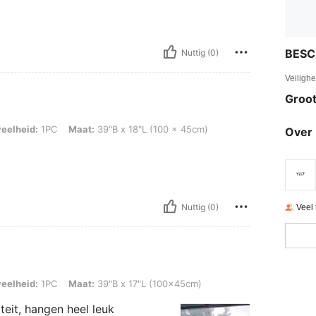
BESC
Nuttig (0)
Veiligh
Groot
PC, Maat: 39"B x 18"L (100 x 45cm)
eelheid:
1PC
Maat:
39"B x 18"L (100 x 45cm)
Over 
Nuttig (0)
Veel
1PC, Maat: 39"B x 17"L (100x45cm)
eelheid:
1PC
Maat:
39"B x 17"L (100x45cm)
teit, hangen heel leuk