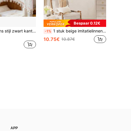
Bespaar 0.12€
1 stuk Koreaans stijl zwart kanten en beige driehoekig gordijn, speciaal ontworpen met handgeknoopte strik en pareldecoratie, geschikt voor appartementkeuken, caféstijl halfgordijn, met tunnelzoom.
1 stuk beige imitatielinnen-achtig kort gordijn, Japanse minimalistische stijl met kwastjes, scheidingsgordijn/koffiegordijn, geschikt voor raam-, kast- en deurdecoratie
-1%
10.75€
10.87€
APP