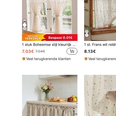
Bespaar 0.01€
1 stuk Boheemse stijl kleurrijk bolletjes gordijnpaneel, linnen materiaal, semi-transparant, romantische raamdecoratie, koffiekleur
7.03€
8.13€
7.04€
Veel terugkerende klanten
Veel terugkeren