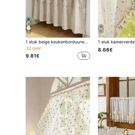
9
1 stuk beige keukenborduurwerk met valance, licht luxe transparant comfortabel keukengordijn, oogjes semi-verduisterend gordijn met stangzak, geschikt voor woonkamer en slaapkamer, geluidsreductie en UV-bescherming, thuisdecoratie verduisterend gordijn, geschikt voor alle seizoenen (180g stofgewicht)
32 over
8.68€
9.81€