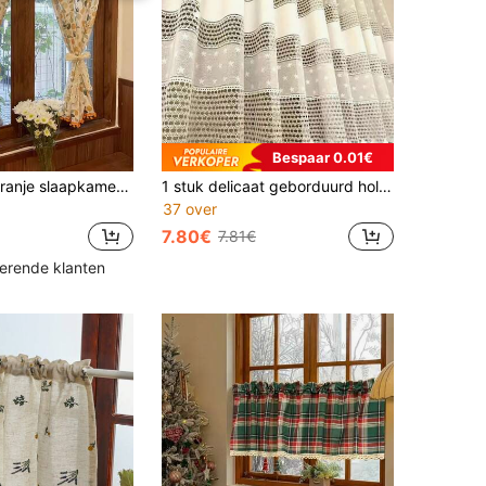
Bespaar 0.01€
1 stuk Frans oranje slaapkamer/keukengordijn
1 stuk delicaat geborduurd holgordijn, klein cafédeurgordijn
37 over
7.80€
7.81€
kerende klanten