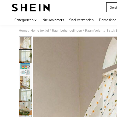
Gord
Use up 
Categorieën
Nieuwkomers
Snel Verzenden
Dameskled
Home
Home textiel
Raambehandelingen
Raam Volant
/
/
/
/