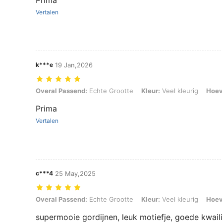
Prima
Vertalen
k***e
19 Jan,2026
Overal Passend: Echte Grootte, Kleur: Veel kleurig, Hoeveelheid: 1
Overal Passend:
Echte Grootte
Kleur:
Veel kleurig
Hoev
Prima
Vertalen
c***4
25 May,2025
Overal Passend: Echte Grootte, Kleur: Veel kleurig, Hoeveelheid: 
Overal Passend:
Echte Grootte
Kleur:
Veel kleurig
Hoev
supermooie gordijnen, leuk motiefje, goede kwaili