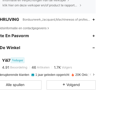
Informatie en verplichtingen van de verkoper
klik hier om deze verkoper en/of product te rapporteren.
HRIJVING
Borduurwerk,Jacquard,Machinewas of professionele stomerij,ver
eidsinformatie en contactgegevens
te En Pasvorm
4.91
46
1.7K
De Winkel
4.91
46
1.7K
Yili7
Verkoper
4.91
46
1.7K
Beoordeling
Artikelen
Volgers
s***e
betaalde
1 dag geleden
 terugkerende klanten
1 jaar geleden opgericht
20K Onlangs verkocht
4.91
46
1.7K
Alle spullen
Volgend
4.91
46
1.7K
4.91
46
1.7K