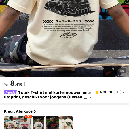
1/6
8
.41€
Van
1 stuk T-shirt met korte mouwen en a
4.88
(
1000+
)
utoprint, geschikt voor jongens (tussen
de 10 en 11 jaar) Zomertop voor jonge st
udenten en jongeren
Kleur: Abrikoos
-0%