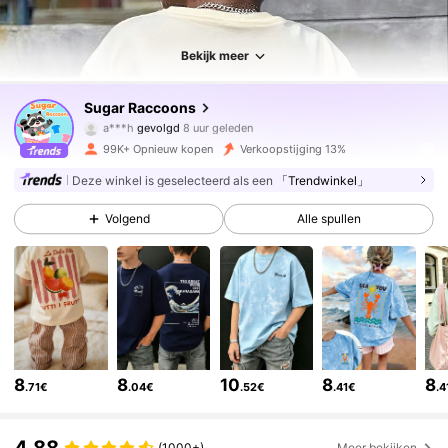
Bekijk meer
107K Volgers
4.88
Sugar Raccoons
a***h
gevolgd
8 uur geleden
m***i
is aan het browsen
99K+ Opnieuw kopen
Verkoopstijging 13%
107K Volgers
4.88
Deze winkel is geselecteerd als een
「Trendwinkel」
Volgend
Alle spullen
107K Volgers
4.88
107K Volgers
4.88
107K Volgers
4.88
8
8
10
8
8
.71€
.04€
.52€
.41€
.4
107K Volgers
4.88
(1000+)
Meer bekijken