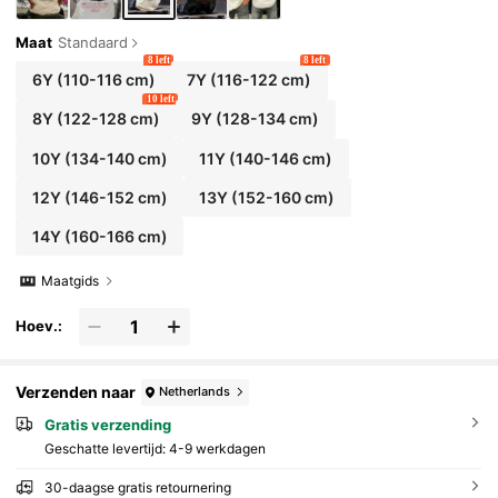
Maat
Standaard
8 left
8 left
6Y
(110-116 cm)
7Y
(116-122 cm)
10 left
8Y
(122-128 cm)
9Y
(128-134 cm)
10Y
(134-140 cm)
11Y
(140-146 cm)
12Y
(146-152 cm)
13Y
(152-160 cm)
14Y
(160-166 cm)
Maatgids
Hoev.:
Verzenden naar
Netherlands
Gratis verzending
Geschatte levertijd:
4-9 werkdagen
30-daagse gratis retournering