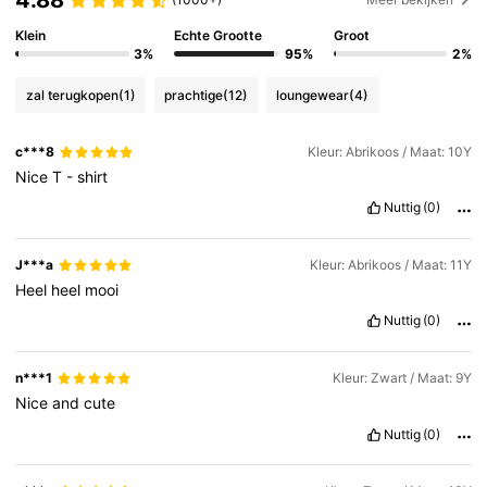
4.88
Klein
Echte Grootte
Groot
107K Volgers
4.88
3%
95%
2%
zal terugkopen
(1)
prachtige
(12)
loungewear
(4)
107K Volgers
4.88
c***8
Kleur: Abrikoos / Maat: 10Y
Nice
T
-
shirt
107K Volgers
4.88
Nuttig
(0)
107K Volgers
4.88
J***a
Kleur: Abrikoos / Maat: 11Y
Heel
heel
mooi
Nuttig
(0)
107K Volgers
4.88
n***1
Kleur: Zwart / Maat: 9Y
Nice
and
cute
Nuttig
(0)