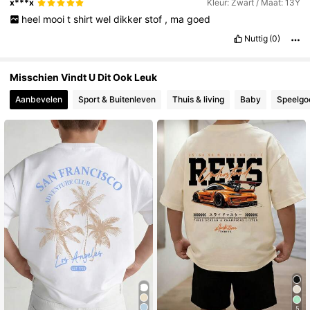
x***x
Kleur: Zwart / Maat: 13Y
heel
mooi
t
shirt
wel
dikker
stof
,
ma
goed
Nuttig
(0)
Misschien Vindt U Dit Ook Leuk
Aanbevelen
Sport & Buitenleven
Thuis & living
Baby
Speelgoe
5