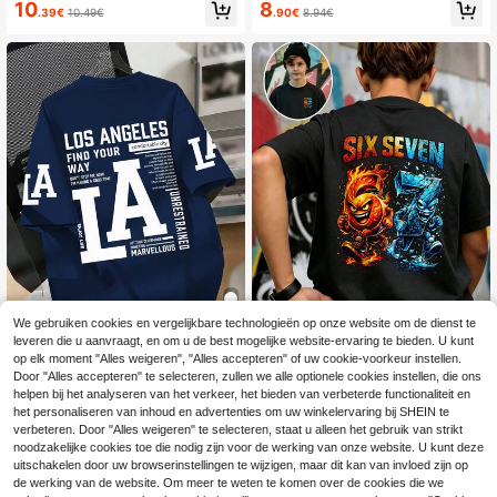
ng"-print voor tienerjongens, street
"Enjoy The Madness" skateboardbe
10
8
.39€
10.49€
.90€
8.94€
wearstijl, casual voor de zomer.
erprint, ronde hals en korte mouwe
n, losvallend T-shirt voor dagelijks
gebruik in streetwearstijl.
We gebruiken cookies en vergelijkbare technologieën op onze website om de dienst te
leveren die u aanvraagt, en om u de best mogelijke website-ervaring te bieden. U kunt
14
op elk moment "Alles weigeren", "Alles accepteren" of uw cookie-voorkeur instellen.
LA Slogan Print Crew Neck T-shirt
HOLIDAY KIDS
Door "Alles accepteren" te selecteren, zullen we alle optionele cookies instellen, die ons
voor tienerjongens, zachte casual z
7
helpen bij het analyseren van het verkeer, het bieden van verbeterde functionaliteit en
1 stuk Tween Boys Zomer Nie
NEW
.99€
omertee, streetstyle en vakantieout
uw Ijs & Vuur Digitaal Dubbelzijdige
het personaliseren van inhoud en advertenties om uw winkelervaring bij SHEIN te
8
fit, geschikt voor jongens en meisje
.03€
Print T-shirt met korte mouwen, Str
verbeteren. Door "Alles weigeren" te selecteren, staat u alleen het gebruik van strikt
s
eet Style Crew Neck Losse Top, Vo
noodzakelijke cookies toe die nodig zijn voor de werking van onze website. U kunt deze
or- & Achterkant Dubbele Print Gra
uitschakelen door uw browserinstellingen te wijzigen, maar dit kan van invloed zijn op
diënt Patroon Ademend Huidvriend
de werking van de website. Om meer te weten te komen over de cookies die we
elijk T-shirt, Amerikaanse Stijl Veelz