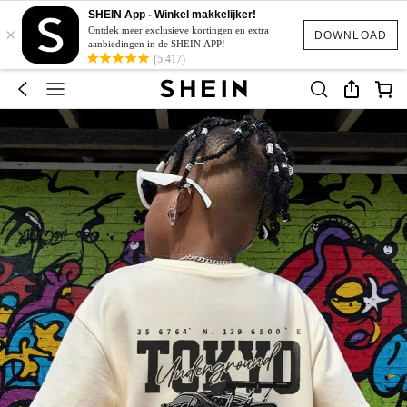
SHEIN App - Winkel makkelijker!
×
Ontdek meer exclusieve kortingen en extra
DOWNLOAD
aanbiedingen in de SHEIN APP!
(5,417)