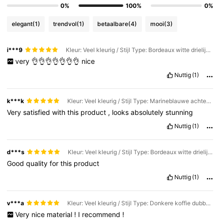
0%
100%
0%
elegant
(1)
trendvol
(1)
betaalbare
(4)
mooi
(3)
i***9
Kleur: Veel kleurig / Stijl Type: Bordeaux witte drielijns handgemaakt
very
👌👌👌👌👌👌👌
nice
Nuttig
(1)
k***k
Kleur: Veel kleurig / Stijl Type: Marineblauwe achtergrond geel drieregelig met de hand gemaakt
Very
satisfied
with
this
product
,
looks
absolutely
stunning
Nuttig
(1)
d***s
Kleur: Veel kleurig / Stijl Type: Bordeaux witte drielijns handgemaakt
Good
quality
for
this
product
Nuttig
(1)
v***a
Kleur: Veel kleurig / Stijl Type: Donkere koffie dubbele witte lijn met de hand geslagen
Very
nice
material
!
I
recommend
!