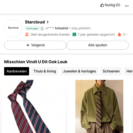
Nuttig
(0)
347 Volgers
Starcloud
4.92
a***r
betaalde
1 dag geleden
Verkoper
R***o
gevolgd
1 dag geleden
Veel terugkerende klanten
1 jaar geleden opgericht
18K On
347 Volgers
4.92
Volgend
Alle spullen
347 Volgers
4.92
Misschien Vindt U Dit Ook Leuk
347 Volgers
4.92
Aanbevelen
Thuis & living
Juwelen & horloges
Schoenen
Her
347 Volgers
4.92
347 Volgers
4.92
347 Volgers
4.92
347 Volgers
4.92