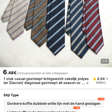
1/13
6
.48€
Douanerechten en btw inbegrepen
1 stuk casual gestreept lichtgewicht zakelijk polyes
4.94
ter (Dacron) diagonaal gestreept all-season ov
(100+)
erhemd heren stropdas
Stijl Type
1 left
Donkere koffie dubbele witte lijn met de hand geslagen
1 left