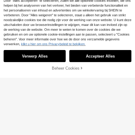
Door "Alles accepteren" te selecteren, zullen we alle optionele cookies instellen, die ons
ssen
helpen bij het analyseren van het verkeer, het bieden van verbeterde functionaliteit en
het personaliseren van inhoud en advertenties om uw winkelervaring bij SHEIN te
verbeteren. Door "Alles weigeren" te selecteren, staat u alleen het gebruik van strikt
noodzakelijke cookies toe die nodig zijn voor de werking van onze website. U kunt deze
uitschakelen door uw browserinstellingen te wijzigen, maar dit kan van invloed zijn op
de werking van de website. Om meer te weten te komen over de cookies die we
gebruiken en om uw optionele cookie-instellingen aan te passen, selecteert u "Cookies
beheren". Voor meer informatie over hoe we de door ons verzamelde gegevens
verwerken,
klikt u hier om ons Privacybeleid te bekijken.
Verwerp Alles
Accepteer Alles
30
Beheer Cookies
TOEVOEGEN AAN WINKELWAGEN
ruize1
1 Set heren effen 8 cm satijnen stro
pdas & pochet set, zakelijke stropd
25 over
as & zakdoek set
5
.18€
1pc premium tweekleurige geweve
6
n stropdas voor mannen, rood en gr
.28€
oen, geschikt voor kantoor, woon-
werkverkeer, zaken, bruiloft, feest e
n formele gelegenheden, geweldig
cadeau