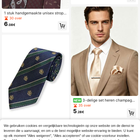
ijke en schooloutfits.
1 stuk handgemaakte unisex stropd
as met bordeauxrood paisleypatroo
30 over
n, geschikt voor casual, zakelijk, str
6
.08€
eetwear, dagelijks, feest en bruiloft.
3-delige set heren champagn
NEW
ekleurige stropdas, pochet en strop
35 over
dasklem, geschikt voor zakelijk, wo
5
.28€
on-werkverkeer, banket, cocktailfe
est en bruiloft
We gebruiken cookies en vergelijkbare technologieën op onze website om de dienst te
1 stuk JK/DK handgemaakte kroons
leveren die u aanvraagt, en om u de best mogelijke website-ervaring te bieden. U kunt
5
tropdas, geschikt voor casual straat
.18€
op elk moment "Alles weigeren", "Alles accepteren" of uw cookie-voorkeur instellen.
kleding, overhemden, herenstropda