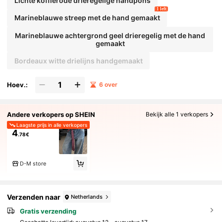
Lichte koffierode drieregelige handpons
1 left
Marineblauwe streep met de hand gemaakt
Marineblauwe achtergrond geel drieregelig met de hand
gemaakt
Bordeaux witte drielijns handgemaakt
Hoev.:
6 over
Andere verkopers op SHEIN
Bekijk alle 1 verkopers
Laagste prijs in alle verkopers
4
.78€
D-M store
Verzenden naar
Netherlands
Gratis verzending