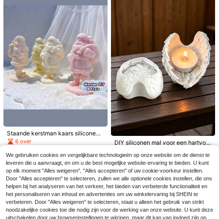
gips en aromatherapie. Witte en go
Bespaar 0.27€
uden marmeren textuurmal, geschi
kt voor Valentijnsdag, verjaardage
1 siliconen mal van een biddende J
n, Moederdag, Kerstmis, Thanksgiv
ezuscilinder (met bloemenreliëf en
7
ing, huwelijkscadeaus en decorati
.74€
-3%
8.01€
beeldontwerp), geschikt voor kaars
e. Nauwkeurig bloemblaadjes- en b
en/epoxyhars/betonprojecten, religi
ladontwerp voor langdurig gebruik.
euze decoraties en kerst-/doopcad
eaus.
Staande kerstman kaars siliconen
mal Kriss Kringle gips gips mal kerst
6 over
DIY siliconen mal voor een hartvor
1 stuk Kerstcadeautas 3D Kaars Sili
tuindecoratie
mig hartje met veren, multifunction
24 over
conen Mal, Geschikt Voor DIY Arom
8
5
.25€
We gebruiken cookies en vergelijkbare technologieën op onze website om de dienst te
ele basismal voor aromatherapieka
.43€
-1%
5.49€
atherapie Kaarsen, Gips Ambachten
5
arsen, kaarsenstandaards, gipsen,
leveren die u aanvraagt, en om u de best mogelijke website-ervaring te bieden. U kunt
.02€
En Hars Kunst - Zacht En Herbruikb
cementen, succulentenpotjes en d
op elk moment "Alles weigeren", "Alles accepteren" of uw cookie-voorkeur instellen.
aar, Perfect Als Feestdagen Cadeau
ecoratieve ornamenten voor thuis.
s En Entree Decoratie - Siliconen M
Door "Alles accepteren" te selecteren, zullen we alle optionele cookies instellen, die ons
al
helpen bij het analyseren van het verkeer, het bieden van verbeterde functionaliteit en
1 stuk kerstboom kaars siliconen m
het personaliseren van inhoud en advertenties om uw winkelervaring bij SHEIN te
al Kerstmis voor huisdecoratie kam
4
.23€
erdecoratie bruiloft decoratie tafeld
verbeteren. Door "Alles weigeren" te selecteren, staat u alleen het gebruik van strikt
ecoratie handgemaakte aromathera
noodzakelijke cookies toe die nodig zijn voor de werking van onze website. U kunt deze
pie kaars dennenboom mal zeep m
uitschakelen door uw browserinstellingen te wijzigen, maar dit kan van invloed zijn op